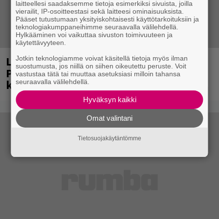
laitteellesi saadaksemme tietoja esimerkiksi sivuista, joilla
vierailit, IP-osoitteestasi sekä laitteesi ominaisuuksista.
Pääset tutustumaan yksityiskohtaisesti käyttötarkoituksiin ja
teknologiakumppaneihimme seuraavalla välilehdellä.
Hylkääminen voi vaikuttaa sivuston toimivuuteen ja
käytettävyyteen.
Laittomasta graffitista kiinni jäänyt
Jotkin teknologiamme voivat käsitellä tietoja myös ilman
suostumusta, jos niillä on siihen oikeutettu peruste. Voit
Paavo Arhinmäki jälleen spraypullo
vastustaa tätä tai muuttaa asetuksiasi milloin tahansa
kädessä – näitä puolueita ei kiinnosta
seuraavalla välilehdellä.
Hyväksyn kaikki
Omat valintani
Tietosuojakäytäntömme