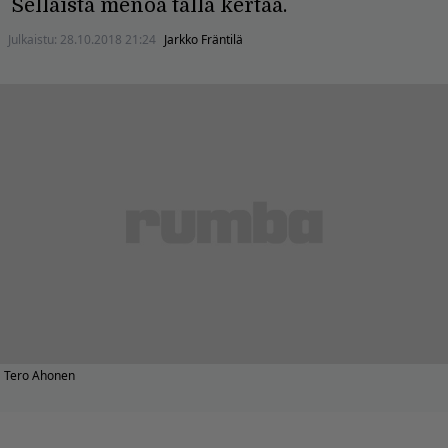
Sellaista menoa tällä kertaa.
Julkaistu:
28.10.2018 21:24
Jarkko Fräntilä
Tero Ahonen