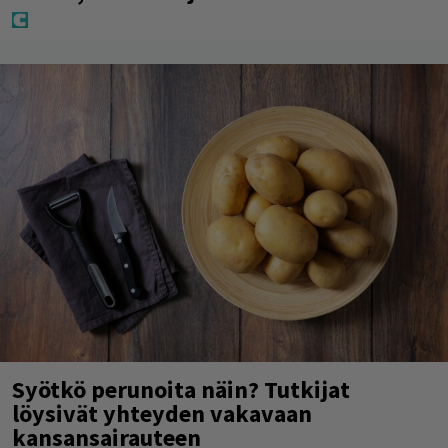
Syötkö perunoita näin? Tutkijat
löysivät yhteyden vakavaan
kansansairauteen