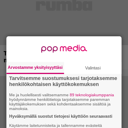
Tampereella sunnuntaina superpäivä –
nämä artistit mukana
Arvostamme yksityisyyttäsi
Valintasi
Tarvitsemme suostumuksesi tarjotaksemme
henkilökohtaisen käyttökokemuksen
Me ja huolellisesti valitsemamme
89 teknologiakumppania
hyödynnämme henkilötietoja tarjotaksemme paremman
käyttäjäkokemuksen sekä kohdentaaksemme sisältöä ja
mainoksia.
Hyväksymällä suostut tietojesi käyttöön seuraavasti
Käytämme laitetunnisteita ja tallennamme evästeitä