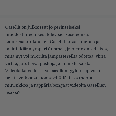
Gasellit on julkaissut jo perinteiseksi
muodostuneen kesätelevisio-koosteensa.
Läpi kesäkuukausien Gasellit kuvasi menoa ja
meininkiään ympäri Suomea, ja meno on sellaista,
mitä nyt voi nuorilta jampastereilta odottaa: viina
virtaa, jutut ovat paskoja ja meno kesäistä.
Videota katsellessa voi sisällön tyyliin sopivasti
pelata vaikkapa juomapeliä. Kuinka monta
muusikkoa ja räppäriä bongaat videolta Gasellien
lisäksi?