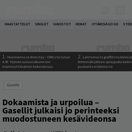
HAASTATTELUT
SINGLET
IGNOSTOT
KEIKAT
JYTÄKESÄ GO GO
STEE
1.
2.
Huomenna se ilmestyy – CMX:stä tutun
Laittomasta graffitista kiinni 
A.W. Yrjänän uutuusalbumi om
Arhinmäki jälleen spraypullo kädes
mammuttimainen kokonaisuus
puolueita ei kiinnosta
Gasellit
Dokaamista ja urpoilua –
Gasellit julkaisi jo perinteeksi
muodostuneen kesävideonsa