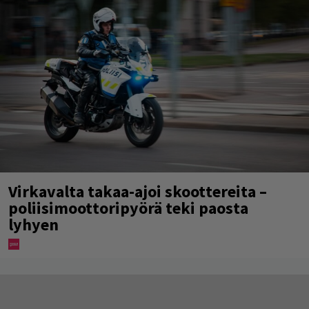
Virkavalta takaa-ajoi skoottereita –
poliisimoottoripyörä teki paosta
lyhyen