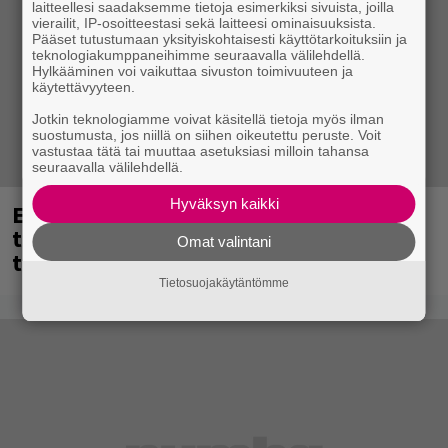
laitteellesi saadaksemme tietoja esimerkiksi sivuista, joilla
vierailit, IP-osoitteestasi sekä laitteesi ominaisuuksista.
Pääset tutustumaan yksityiskohtaisesti käyttötarkoituksiin ja
teknologiakumppaneihimme seuraavalla välilehdellä.
Hylkääminen voi vaikuttaa sivuston toimivuuteen ja
käytettävyyteen.
Jotkin teknologiamme voivat käsitellä tietoja myös ilman
suostumusta, jos niillä on siihen oikeutettu peruste. Voit
vastustaa tätä tai muuttaa asetuksiasi milloin tahansa
seuraavalla välilehdellä.
Hyväksyn kaikki
Eppu Normaalin viimeinen keikka
tänään – katso kuvagalleria torstailta
Omat valintani
täältä
Tietosuojakäytäntömme