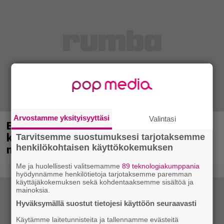
Arvostamme yksityisyyttäsi
Valintasi
Eppu Normaali soitti viimeisen
konserttinsa koskaan – Yle Areenassa
Tarvitsemme suostumuksesi tarjotaksemme
nyt dokumentti bändistä
henkilökohtaisen käyttökokemuksen
Me ja huolellisesti valitsemamme
89 teknologiakumppania
hyödynnämme henkilötietoja tarjotaksemme paremman
käyttäjäkokemuksen sekä kohdentaaksemme sisältöä ja
mainoksia.
Hyväksymällä suostut tietojesi käyttöön seuraavasti
Käytämme laitetunnisteita ja tallennamme evästeitä