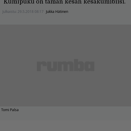
Kumipuku on tämän kesän kesäkumibiisi.
Julkaistu:
29.5.2018 08:17
Jukka Hätinen
Tomi Palsa