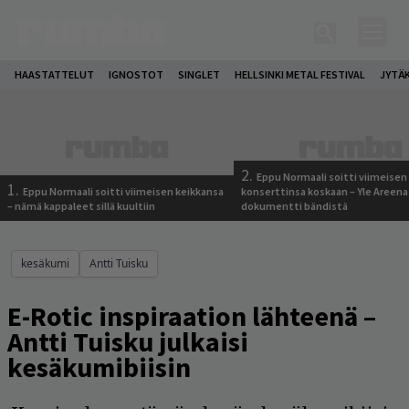
HAASTATTELUT
IGNOSTOT
SINGLET
HELLSINKI METAL FESTIVAL
JYTÄ
2.
Eppu Normaali soitti viimeisen
1.
Eppu Normaali soitti viimeisen keikkansa
konserttinsa koskaan – Yle Areena
– nämä kappaleet sillä kuultiin
dokumentti bändistä
kesäkumi
Antti Tuisku
E-Rotic inspiraation lähteenä –
Antti Tuisku julkaisi
kesäkumibiisin