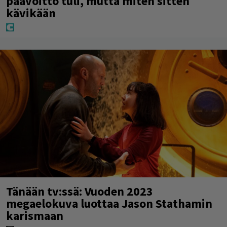
päävoitto tuli, mutta miten sitten
kävikään
Tänään tv:ssä: Vuoden 2023
megaelokuva luottaa Jason Stathamin
karismaan