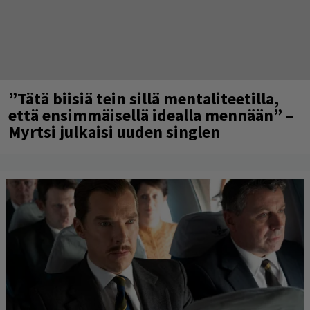
”Tätä biisiä tein sillä mentaliteetilla,
että ensimmäisellä idealla mennään” –
Myrtsi julkaisi uuden singlen