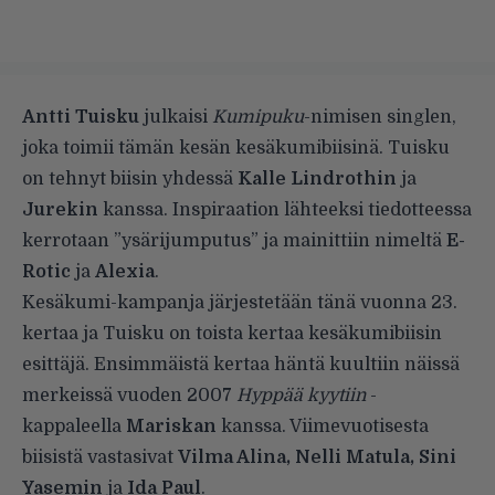
Antti Tuisku
julkaisi
Kumipuku
-nimisen singlen,
joka toimii tämän kesän kesäkumibiisinä. Tuisku
on tehnyt biisin yhdessä
Kalle Lindrothin
ja
Jurekin
kanssa. Inspiraation lähteeksi tiedotteessa
kerrotaan ”ysärijumputus” ja mainittiin nimeltä
E-
Rotic
ja
Alexia
.
Kesäkumi-kampanja järjestetään tänä vuonna 23.
kertaa ja Tuisku on toista kertaa kesäkumibiisin
esittäjä. Ensimmäistä kertaa häntä kuultiin näissä
merkeissä vuoden 2007
Hyppää kyytiin
-
kappaleella
Mariskan
kanssa.
Viimevuotisesta
biisistä
vastasivat
Vilma Alina, Nelli Matula, Sini
Yasemin
ja
Ida Paul
.