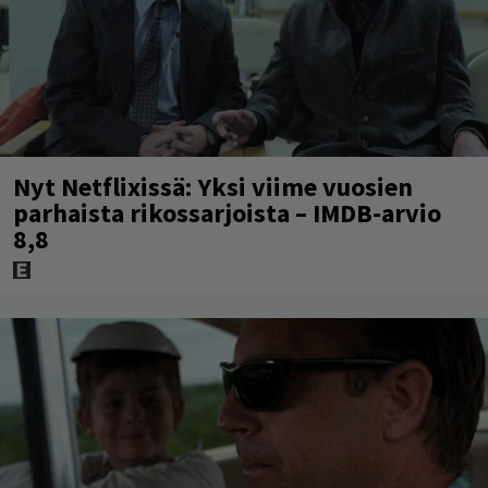
Nyt Netflixissä: Yksi viime vuosien
parhaista rikossarjoista – IMDB-arvio
8,8