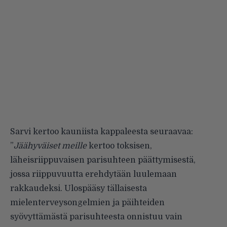
Sarvi kertoo kauniista kappaleesta seuraavaa:
”
Jäähyväiset meille
kertoo toksisen,
läheisriippuvaisen parisuhteen päättymisestä,
jossa riippuvuutta erehdytään luulemaan
rakkaudeksi. Ulospääsy tällaisesta
mielenterveysongelmien ja päihteiden
syövyttämästä parisuhteesta onnistuu vain