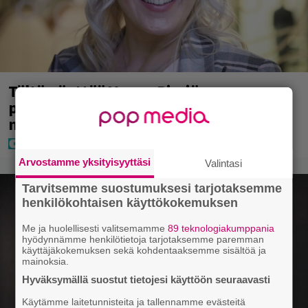
Tältä näyttää Vappu Pimiän
perhelomalla Portugalissa – ”Kaunis
mekko”
Arvostamme yksityisyyttäsi
Valintasi
Tarvitsemme suostumuksesi tarjotaksemme
henkilökohtaisen käyttökokemuksen
Me ja huolellisesti valitsemamme
89 teknologiakumppania
hyödynnämme henkilötietoja tarjotaksemme paremman
käyttäjäkokemuksen sekä kohdentaaksemme sisältöä ja
mainoksia.
Hyväksymällä suostut tietojesi käyttöön seuraavasti
Käytämme laitetunnisteita ja tallennamme evästeitä