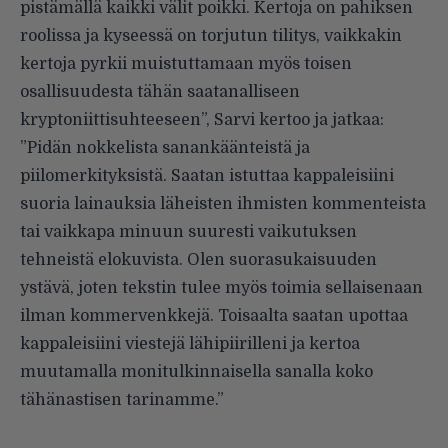
pistämällä kaikki välit poikki. Kertoja on pahiksen
roolissa ja kyseessä on torjutun tilitys, vaikkakin
kertoja pyrkii muistuttamaan myös toisen
osallisuudesta tähän saatanalliseen
kryptoniittisuhteeseen”, Sarvi kertoo ja jatkaa:
”Pidän nokkelista sanankäänteistä ja
piilomerkityksistä. Saatan istuttaa kappaleisiini
suoria lainauksia läheisten ihmisten kommenteista
tai vaikkapa minuun suuresti vaikutuksen
tehneistä elokuvista. Olen suorasukaisuuden
ystävä, joten tekstin tulee myös toimia sellaisenaan
ilman kommervenkkejä. Toisaalta saatan upottaa
kappaleisiini viestejä lähipiirilleni ja kertoa
muutamalla monitulkinnaisella sanalla koko
tähänastisen tarinamme.”