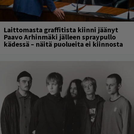
Laittomasta graffitista kiinni jäänyt
Paavo Arhinmäki jälleen spraypullo
kädessä – näitä puolueita ei kiinnosta