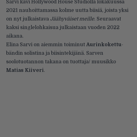
Sarvi kävi Hollywood House Studiolla lokakuussa
2021 nauhoittamassa kolme uutta biisiä, joista yksi
on nyt julkaistava
Jäähyväiset meille
. Seuraavat
kaksi singlelohkaisua julkaistaan vuoden 2022
aikana.
Elina Sarvi on aiemmin toiminut
Aurinkokettu
-
bändin solistina ja biisintekijänä. Sarven
soolotuotannon takana on tuottaja/ muusikko
Matias Kiiveri
.