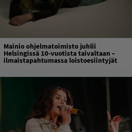
Mainio ohjelmatoimisto juhlii
Helsingissä 10-vuotista taivaltaan –
ilmaistapahtumassa loistoesiintyjät