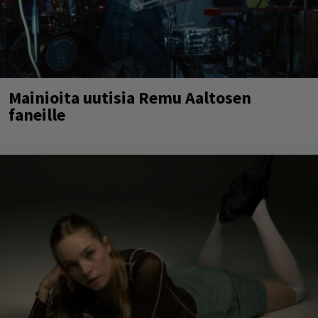
Mainioita uutisia Remu Aaltosen
faneille