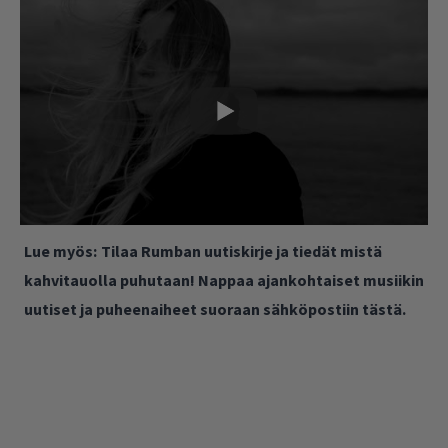
Lue myös:
Tilaa Rumban uutiskirje ja tiedät mistä
kahvitauolla puhutaan! Nappaa ajankohtaiset musiikin
uutiset ja puheenaiheet suoraan sähköpostiin tästä.