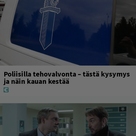
Poliisilla tehovalvonta – tästä kysymys
ja näin kauan kestää