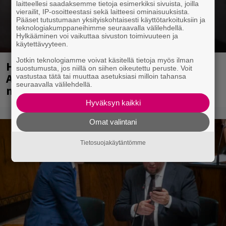
laitteellesi saadaksemme tietoja esimerkiksi sivuista, joilla
vierailit, IP-osoitteestasi sekä laitteesi ominaisuuksista.
Pääset tutustumaan yksityiskohtaisesti käyttötarkoituksiin ja
teknologiakumppaneihimme seuraavalla välilehdellä.
Hylkääminen voi vaikuttaa sivuston toimivuuteen ja
käytettävyyteen.
Jotkin teknologiamme voivat käsitellä tietoja myös ilman
Huomenna se ilmestyy – CMX:stä tutun
suostumusta, jos niillä on siihen oikeutettu peruste. Voit
A.W. Yrjänän uutuusalbumi om
vastustaa tätä tai muuttaa asetuksiasi milloin tahansa
seuraavalla välilehdellä.
mammuttimainen kokonaisuus
Hyväksyn kaikki
Omat valintani
Tietosuojakäytäntömme