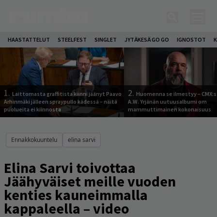
HAASTATTELUT
STEELFEST
SINGLET
JYTÄKESÄ GO GO
IGNOSTOT
K
1.
2.
Laittomasta graffitista kiinni jäänyt Paavo
Huomenna se ilmestyy – CMX:s
Arhinmäki jälleen spraypullo kädessä – näitä
A.W. Yrjänän uutuusalbumi om
puolueita ei kiinnosta
mammuttimainen kokonaisuus
Ennakkokuuntelu
elina sarvi
Elina Sarvi toivottaa
Jäähyväiset meille vuoden
kenties kauneimmalla
kappaleella – video