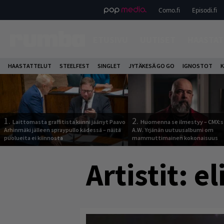
Como.fi
Episodi.fi
ETUSIVU
UUTISET
HAASTAT
HAASTATTELUT
STEELFEST
SINGLET
JYTÄKESÄ GO GO
IGNOSTOT
K
1.
2.
Laittomasta graffitista kiinni jäänyt Paavo
Huomenna se ilmestyy – CMX:s
Arhinmäki jälleen spraypullo kädessä – näitä
A.W. Yrjänän uutuusalbumi om
puolueita ei kiinnosta
mammuttimainen kokonaisuus
Artistit:
el