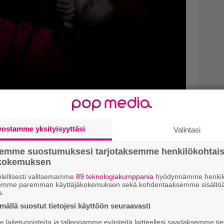
ekijä Elina Sarvi julkaisi
vostamme yksityisyyttäsi
Valintasi
kki-nimisen singlen:
n seksikästä
semme suostumuksesi tarjotaksemme henkilökohtai
ökokemuksen
”
lellisesti valitsemamme
89 teknologiakumppania
hyödynnämme henkilö
semme paremman käyttäjäkokemuksen sekä kohdentaaksemme sisältöä
a.
len.
ällä suostut tietojesi käyttöön seuraavasti
laitetunnisteita ja tallennamme evästeitä laitteellesi saadaksemme tie