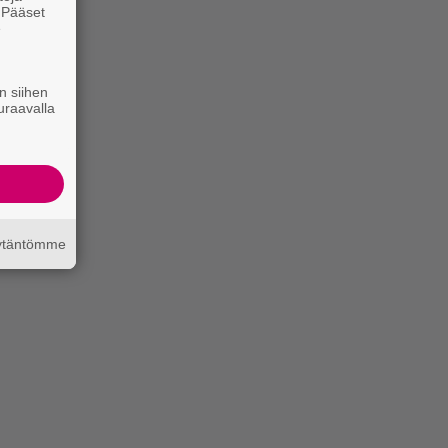
. Pääset
e
n siihen
uraavalla
äytäntömme