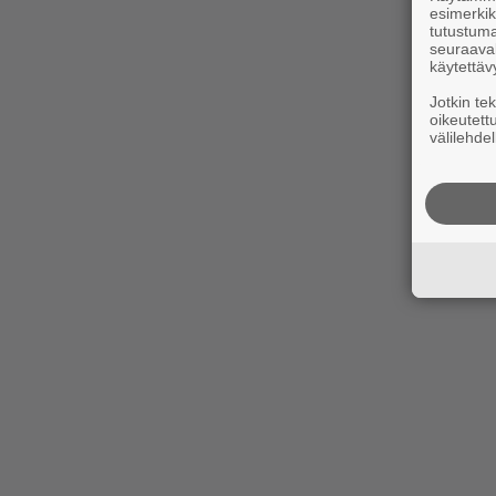
esimerkiks
tutustuma
seuraaval
käytettäv
Jotkin te
oikeutett
välilehdel