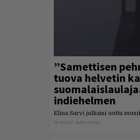
”Samettisen peh
tuova helvetin ka
suomalaislaulaj
indiehelmen
Elina Sarvi julkaisi uutta musii
26.10.2022
Jarkko Fräntilä