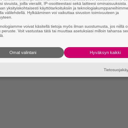
i sivuista, joilla vierailit, IP-osoitteestasi sekä laitteesi ominaisuuksista
an yksityiskohtaisesti käyttötarkoituksiin ja teknologiakumppaneihimm
la välilehdellä. Hylkääminen voi vaikuttaa sivuston toimivuuteen ja
yyteen.
knologiamme voivat käsitellä tietoja myös ilman suostumusta, jos niillä o
u peruste. Voit vastustaa tätä tai muuttaa asetuksiasi milloin tahansa se
lä.
Omat valintani
Hyväksyn kaikki
Tietosuojak