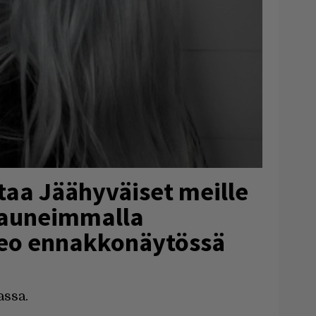
ttaa Jäähyväiset meille
kauneimmalla
deo ennakkonäytössä
ssa.