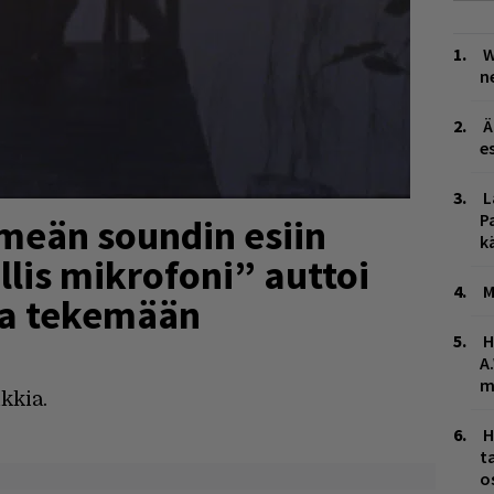
W
n
Ä
es
L
P
meän soundin esiin
k
llis mikrofoni” auttoi
M
aa tekemään
H
A
m
kkia.
H
t
o