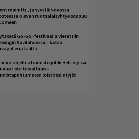
ent mainittu, ja syystä: kovassa
osteessa olevan ruotsalaisyhtye saapuu
uomeen
ytäkesä Go-Go -festivaalia vietettiin
elsingin Suvilahdessa – katso
uvagalleria täältä
ainio ohjelmatoimisto juhlii Helsingissä
0-vuotista taivaltaan –
lmaistapahtumassa loistoesiintyjät