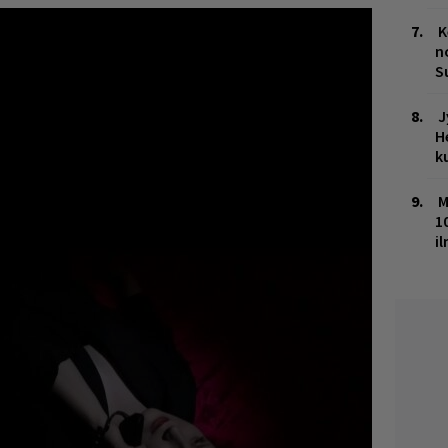
K
n
S
J
H
k
M
1
i