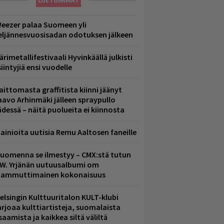
LUETUIMMAT
eezer palaa Suomeen yli
eljännesvuosisadan odotuksen jälkeen
ärimetallifestivaali Hyvinkäällä julkisti
iintyjiä ensi vuodelle
aittomasta graffitista kiinni jäänyt
aavo Arhinmäki jälleen spraypullo
ädessä – näitä puolueita ei kiinnosta
ainioita uutisia Remu Aaltosen faneille
uomenna se ilmestyy – CMX:stä tutun
.W. Yrjänän uutuusalbumi om
ammuttimainen kokonaisuus
elsingin Kulttuuritalon KULT-klubi
arjoaa kulttiartisteja, suomalaista
saamista ja kaikkea siltä väliltä