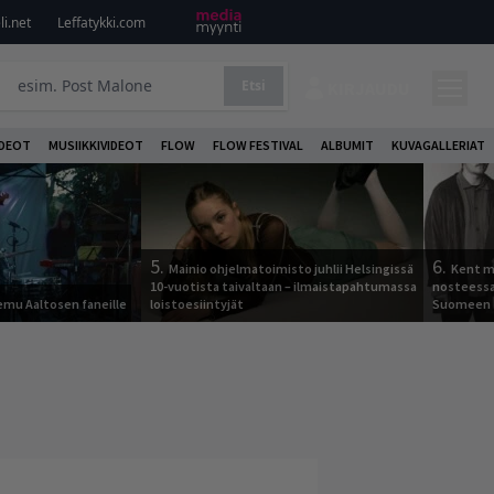
i.net
Leffatykki.com
Etsi
KIRJAUDU
DEOT
MUSIIKKIVIDEOT
FLOW
FLOW FESTIVAL
ALBUMIT
KUVAGALLERIAT
5.
6.
Mainio ohjelmatoimisto juhlii Helsingissä
Kent ma
10-vuotista taivaltaan – ilmaistapahtumassa
nosteessa
Remu Aaltosen faneille
loistoesiintyjät
Suomeen