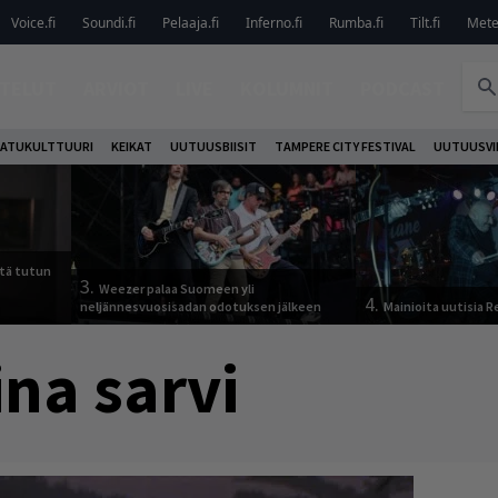
Voice.fi
Soundi.fi
Pelaaja.fi
Inferno.fi
Rumba.fi
Tilt.fi
Metel
TELUT
ARVIOT
LIVE
KOLUMNIT
PODCAST
ATUKULTTUURI
KEIKAT
UUTUUSBIISIT
TAMPERE CITY FESTIVAL
UUTUUSVI
tä tutun
3.
Weezer palaa Suomeen yli
4.
neljännesvuosisadan odotuksen jälkeen
Mainioita uutisia 
ina sarvi