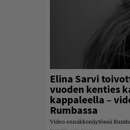
Elina Sarvi toivo
vuoden kenties 
kappaleella – vi
Rumbassa
Video ennakkonäytössä Rumba