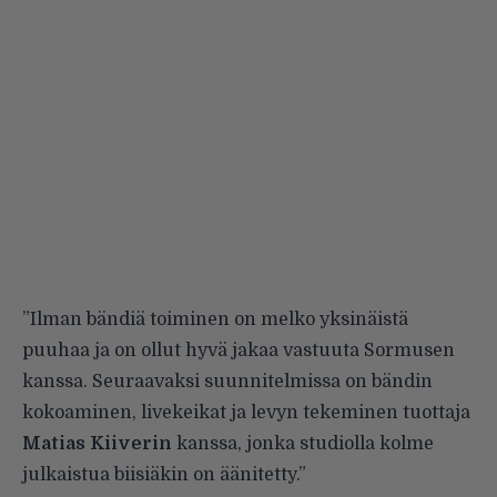
”Ilman bändiä toiminen on melko yksinäistä
puuhaa ja on ollut hyvä jakaa vastuuta Sormusen
kanssa. Seuraavaksi suunnitelmissa on bändin
kokoaminen, livekeikat ja levyn tekeminen tuottaja
Matias Kiiverin
kanssa, jonka studiolla kolme
julkaistua biisiäkin on äänitetty.”