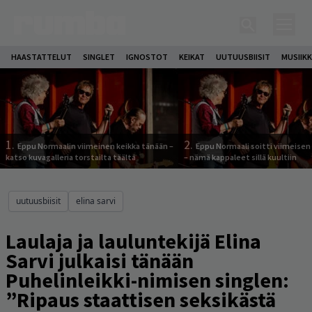
HAASTATTELUT
SINGLET
IGNOSTOT
KEIKAT
UUTUUSBIISIT
MUSIIKK
1.
2.
Eppu Normaalin viimeinen keikka tänään –
Eppu Normaali soitti viimeisen
katso kuvagalleria torstailta täältä
– nämä kappaleet sillä kuultiin
uutuusbiisit
elina sarvi
Laulaja ja lauluntekijä Elina
Sarvi julkaisi tänään
Puhelinleikki-nimisen singlen:
”Ripaus staattisen seksikästä