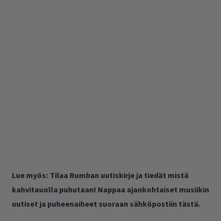
Lue myös:
Tilaa Rumban uutiskirje ja tiedät mistä
kahvitauolla puhutaan! Nappaa ajankohtaiset musiikin
uutiset ja puheenaiheet suoraan sähköpostiin tästä.