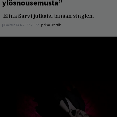
ylösnousemusta”
Elina Sarvi julkaisi tänään singlen.
Julkaistu:
14.6.2022 20:22
Jarkko Fräntilä