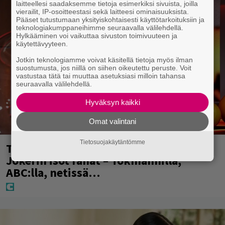
laitteellesi saadaksemme tietoja esimerkiksi sivuista, joilla
vierailit, IP-osoitteestasi sekä laitteesi ominaisuuksista.
Pääset tutustumaan yksityiskohtaisesti käyttötarkoituksiin ja
teknologiakumppaneihimme seuraavalla välilehdellä.
Hylkääminen voi vaikuttaa sivuston toimivuuteen ja
käytettävyyteen.
Jotkin teknologiamme voivat käsitellä tietoja myös ilman
suostumusta, jos niillä on siihen oikeutettu peruste. Voit
vastustaa tätä tai muuttaa asetuksiasi milloin tahansa
seuraavalla välilehdellä.
Hyväksyn kaikki
Omat valintani
Tietosuojakäytäntömme
Täällä pelattiin lauantain Loton ja
Jokerin isot rahat – Tokmannilla,
ABC:lla, netissä…