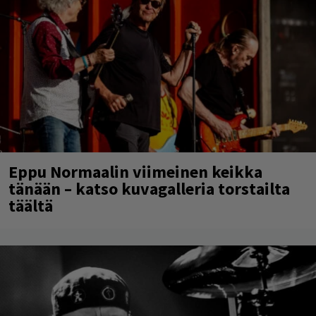
Eppu Normaalin viimeinen keikka
tänään – katso kuvagalleria torstailta
täältä