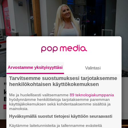
Arvostamme yksityisyyttäsi
Valintasi
Tarvitsemme suostumuksesi tarjotaksemme
”Mitä isompi vehje, sen paremmin
henkilökohtaisen käyttökokemuksen
kulkee” – Susanna Penttilä suuntasi
Me ja huolellisesti valitsemamme
89 teknologiakumppania
Bangbussinsa Helsingin keskustaan
hyödynnämme henkilötietoja tarjotaksemme paremman
käyttäjäkokemuksen sekä kohdentaaksemme sisältöä ja
mainoksia.
Hyväksymällä suostut tietojesi käyttöön seuraavasti
Käytämme laitetunnisteita ja tallennamme evästeitä