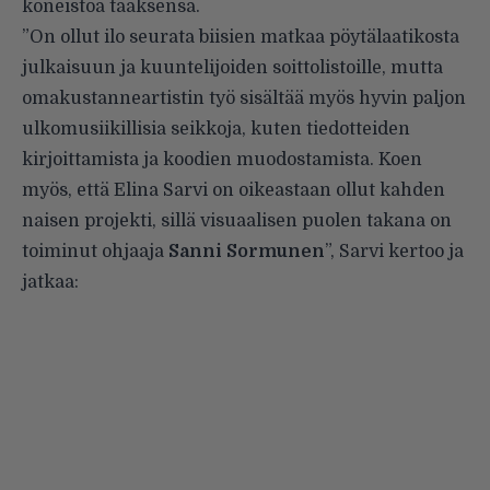
koneistoa taaksensa.
”On ollut ilo seurata biisien matkaa pöytälaatikosta
julkaisuun ja kuuntelijoiden soittolistoille, mutta
omakustanneartistin työ sisältää myös hyvin paljon
ulkomusiikillisia seikkoja, kuten tiedotteiden
kirjoittamista ja koodien muodostamista. Koen
myös, että Elina Sarvi on oikeastaan ollut kahden
naisen projekti, sillä visuaalisen puolen takana on
toiminut ohjaaja
Sanni Sormunen
”, Sarvi kertoo ja
jatkaa: