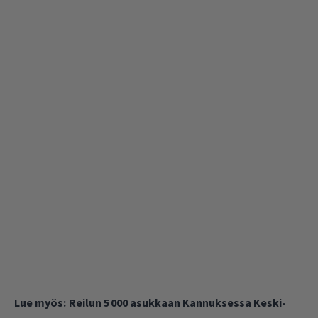
Lue myös:
Reilun 5 000 asukkaan Kannuksessa Keski-