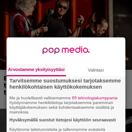
Arvostamme yksityisyyttäsi
Valintasi
Eppu Normaalin viimeinen keikka
Tarvitsemme suostumuksesi tarjotaksemme
tänään – katso kuvagalleria torstailta
henkilökohtaisen käyttökokemuksen
täältä
Me ja huolellisesti valitsemamme
89 teknologiakumppania
hyödynnämme henkilötietoja tarjotaksemme paremman
käyttäjäkokemuksen sekä kohdentaaksemme sisältöä ja
mainoksia.
Hyväksymällä suostut tietojesi käyttöön seuraavasti
Käytämme laitetunnisteita ja tallennamme evästeitä