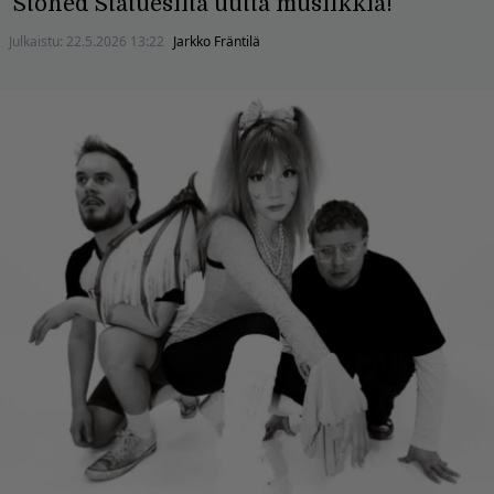
Stoned Statuesilta uutta musiikkia!
Julkaistu:
22.5.2026 13:22
Jarkko Fräntilä