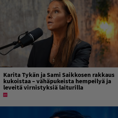
Karita Tykän ja Sami Saikkosen rakkaus
kukoistaa – vähäpukeista hempeilyä ja
leveitä virnistyksiä laiturilla