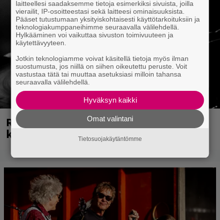
laitteellesi saadaksemme tietoja esimerkiksi sivuista, joilla
vierailit, IP-osoitteestasi sekä laitteesi ominaisuuksista.
Pääset tutustumaan yksityiskohtaisesti käyttötarkoituksiin ja
teknologiakumppaneihimme seuraavalla välilehdellä.
Hylkääminen voi vaikuttaa sivuston toimivuuteen ja
käytettävyyteen.
Jotkin teknologiamme voivat käsitellä tietoja myös ilman
suostumusta, jos niillä on siihen oikeutettu peruste. Voit
vastustaa tätä tai muuttaa asetuksiasi milloin tahansa
seuraavalla välilehdellä.
Hyväksyn kaikki
Rushin Neil Peartista ilmestyy ensi
Omat valintani
kuussa dokumentti
Tietosuojakäytäntömme