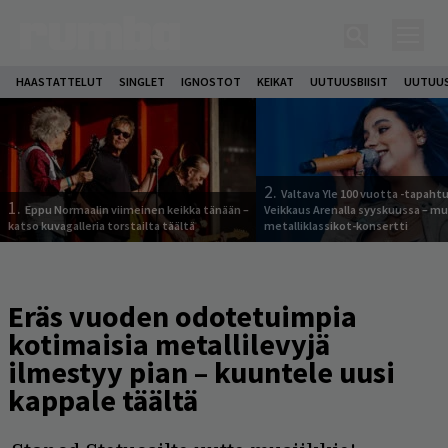
HAASTATTELUT
SINGLET
IGNOSTOT
KEIKAT
UUTUUSBIISIT
UUTUUS
2.
Valtava Yle 100 vuotta -tapah
1.
Eppu Normaalin viimeinen keikka tänään –
Veikkaus Arenalla syyskuussa – m
katso kuvagalleria torstailta täältä
metalliklassikot-konsertti
Eräs vuoden odotetuimpia
kotimaisia metallilevyjä
ilmestyy pian – kuuntele uusi
kappale täältä