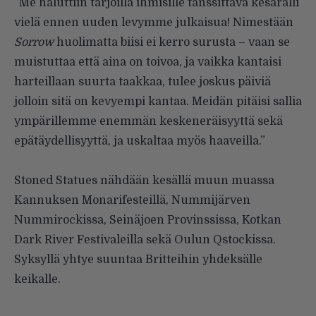
”Me haluttiin tarjoilla ihmisille tanssittava kesäralli
vielä ennen uuden levymme julkaisua! Nimestään
Sorrow
huolimatta biisi ei kerro surusta – vaan se
muistuttaa että aina on toivoa, ja vaikka kantaisi
harteillaan suurta taakkaa, tulee joskus päiviä
jolloin sitä on kevyempi kantaa. Meidän pitäisi sallia
ympärillemme enemmän keskeneräisyyttä sekä
epätäydellisyyttä, ja uskaltaa myös haaveilla.”
Stoned Statues nähdään kesällä muun muassa
Kannuksen Monarifesteillä, Nummijärven
Nummirockissa, Seinäjoen Provinssissa, Kotkan
Dark River Festivaleilla sekä Oulun Qstockissa.
Syksyllä yhtye suuntaa Britteihin yhdeksälle
keikalle.