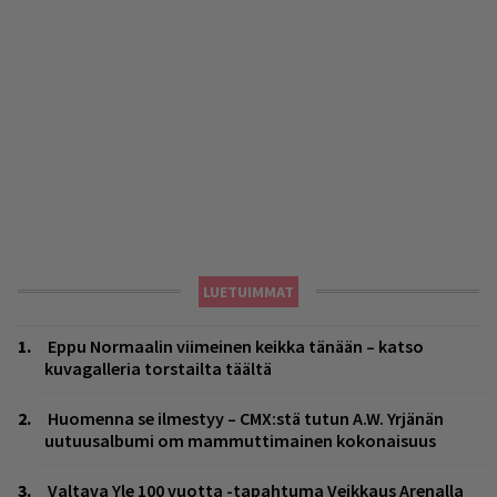
LUETUIMMAT
Eppu Normaalin viimeinen keikka tänään – katso
kuvagalleria torstailta täältä
Huomenna se ilmestyy – CMX:stä tutun A.W. Yrjänän
uutuusalbumi om mammuttimainen kokonaisuus
Valtava Yle 100 vuotta -tapahtuma Veikkaus Arenalla