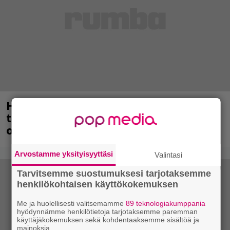
Helsingin Kulttuuritalon KULT-klubi
tarjoaa kulttiartisteja, suomalaista
osaamista ja kaikkea siltä väliltä
Arvostamme yksityisyyttäsi
Valintasi
Tarvitsemme suostumuksesi tarjotaksemme
henkilökohtaisen käyttökokemuksen
Me ja huolellisesti valitsemamme
89 teknologiakumppania
hyödynnämme henkilötietoja tarjotaksemme paremman
käyttäjäkokemuksen sekä kohdentaaksemme sisältöä ja
mainoksia.