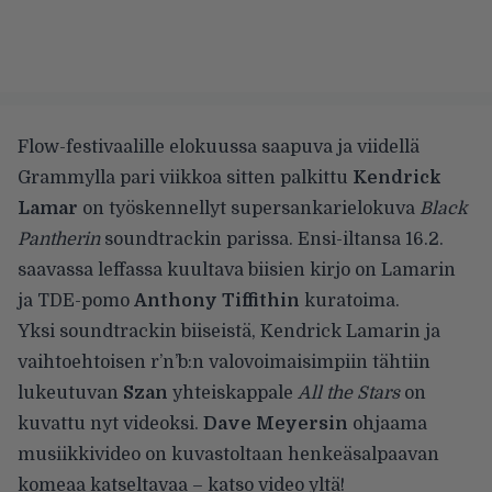
Flow-festivaalille elokuussa
saapuva
ja viidellä
Grammylla pari viikkoa sitten
palkittu
Kendrick
Lamar
on työskennellyt supersankarielokuva
Black
Pantherin
soundtrackin parissa. Ensi-iltansa 16.2.
saavassa leffassa kuultava biisien kirjo on Lamarin
ja TDE-pomo
Anthony Tiffithin
kuratoima.
Yksi soundtrackin biiseistä, Kendrick Lamarin ja
vaihtoehtoisen r’n’b:n valovoimaisimpiin tähtiin
lukeutuvan
Szan
yhteiskappale
All the Stars
on
kuvattu nyt videoksi.
Dave Meyersin
ohjaama
musiikkivideo on kuvastoltaan henkeäsalpaavan
komeaa katseltavaa – katso video yltä!