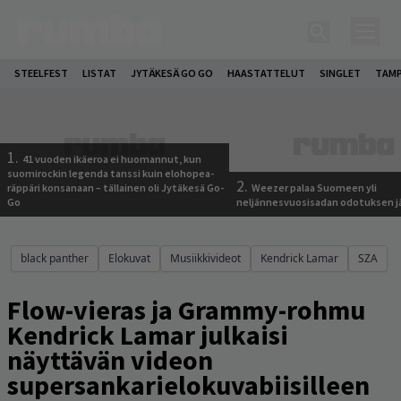
STEELFEST
LISTAT
JYTÄKESÄ GO GO
HAASTATTELUT
SINGLET
TAMP
1.
41 vuoden ikäeroa ei huomannut, kun
suomirockin legenda tanssi kuin elohopea-
2.
räppäri konsanaan – tällainen oli Jytäkesä Go-
Weezer palaa Suomeen yli
Go
neljännesvuosisadan odotuksen j
black panther
Elokuvat
Musiikkivideot
Kendrick Lamar
SZA
Flow-vieras ja Grammy-rohmu
Kendrick Lamar julkaisi
näyttävän videon
supersankarielokuvabiisilleen