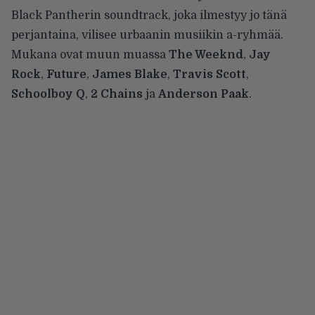
Black Pantherin soundtrack, joka ilmestyy jo tänä
perjantaina, vilisee urbaanin musiikin a-ryhmää.
Mukana ovat muun muassa
The Weeknd
,
Jay
Rock
,
Future
,
James Blake
,
Travis Scott
,
Schoolboy Q
,
2 Chains
ja
Anderson Paak
.