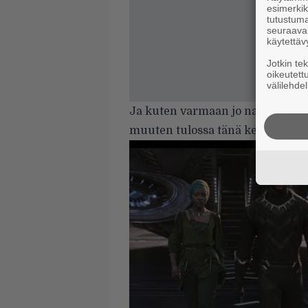
esimerkiks
tutustuma
seuraaval
käytettäv
Jotkin te
oikeutett
välilehdel
Ja kuten varmaan jo naapurin m
muuten
tulossa tänä kesänä
Hels