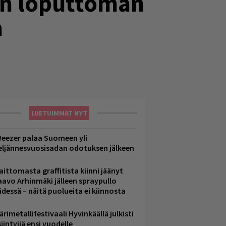
än loputtoman
a
LUETUIMMAT NYT
eezer palaa Suomeen yli
eljännesvuosisadan odotuksen jälkeen
aittomasta graffitista kiinni jäänyt
aavo Arhinmäki jälleen spraypullo
ädessä – näitä puolueita ei kiinnosta
ärimetallifestivaali Hyvinkäällä julkisti
iintyjiä ensi vuodelle