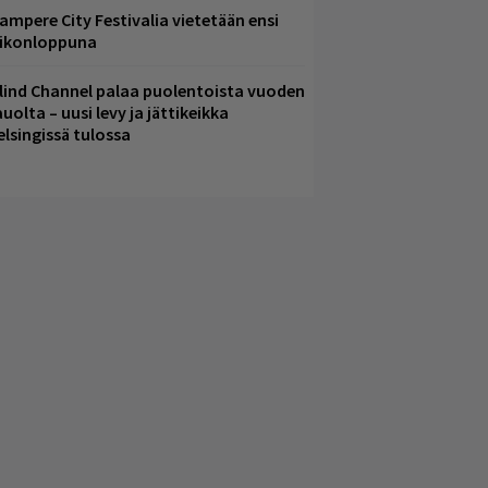
ampere City Festivalia vietetään ensi
iikonloppuna
lind Channel palaa puolentoista vuoden
uolta – uusi levy ja jättikeikka
elsingissä tulossa