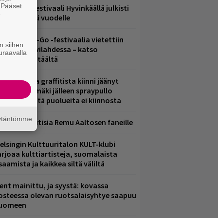
. Pääset
ärimetallifestivaali Hyvinkäällä julkisti
e
iintyjiä ensi vuodelle
ytäkesä Go-Go -festivaalia vietettiin
n siihen
elsingin Suvilahdessa – katso
uraavalla
uvagalleria täältä
aittomasta graffitista kiinni jäänyt
aavo Arhinmäki jälleen spraypullo
ädessä – näitä puolueita ei kiinnosta
äytäntömme
ainioita uutisia Remu Aaltosen faneille
elsingin Kulttuuritalon KULT-klubi
arjoaa kulttiartisteja, suomalaista
saamista ja kaikkea siltä väliltä
ent mainittu, ja syystä: kovassa
osteessa olevan ruotsalaisyhtye saapuu
uomeen