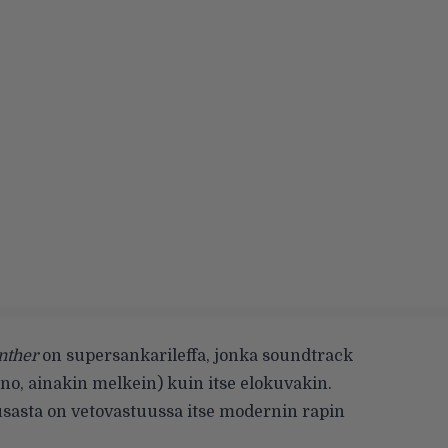
nther
on supersankarileffa, jonka soundtrack
no, ainakin melkein) kuin itse elokuvakin.
musasta on vetovastuussa itse modernin rapin