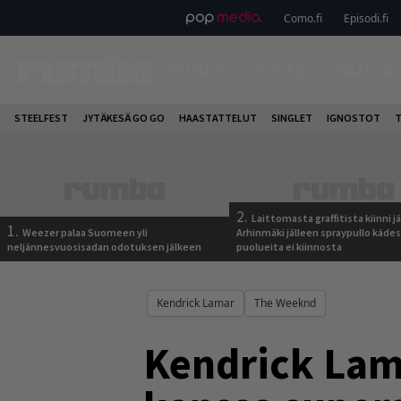
Como.fi
Episodi.fi
ETUSIVU
UUTISET
HAASTAT
STEELFEST
JYTÄKESÄ GO GO
HAASTATTELUT
SINGLET
IGNOSTOT
T
2.
Laittomasta graffitista kiinni 
1.
Weezer palaa Suomeen yli
Arhinmäki jälleen spraypullo kädes
neljännesvuosisadan odotuksen jälkeen
puolueita ei kiinnosta
Kendrick Lamar
The Weeknd
Kendrick Lam