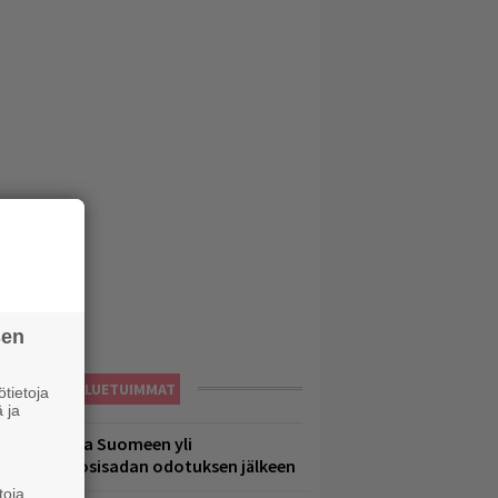
sen
LUETUIMMAT
tietoja
 ja
eezer palaa Suomeen yli
eljännesvuosisadan odotuksen jälkeen
toja