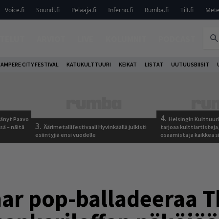
Voice.fi
Soundi.fi
Pelaaja.fi
Inferno.fi
Rumba.fi
Tilt.fi
Metel
TELUT
ARVIOT
LIVE
KOLUMNIT
PODCAST
AMPERE CITY FESTIVAL
KATUKULTTUURI
KEIKAT
LISTAT
UUTUUSBIISIT
4.
jäänyt Paavo
Helsingin Kulttuur
3.
sä – näitä
Äärimetallifestivaali Hyvinkäällä julkisti
tarjoaa kulttiartistej
esiintyjiä ensi vuodelle
osaamista ja kaikkea si
ar pop-balladeeraa 