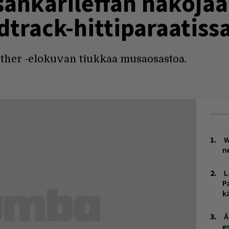
sankarileffan näköjä
track-hittiparaatiss
nther -elokuvan tiukkaa musaosastoa.
W
n
L
P
k
Ä
es