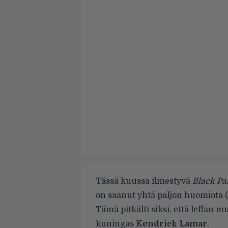
Tässä kuussa ilmestyvä
Black Pa
on saanut yhtä paljon huomiota (
Tämä pitkälti siksi, että leffan 
kuningas
Kendrick Lamar
.