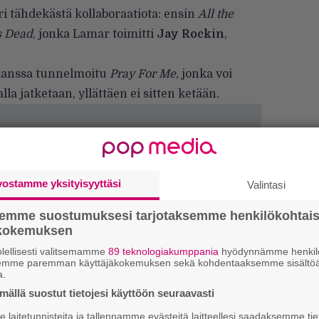
ri tähdekästä kollaboraatiota: ensin
All the
s Dead
, jonka Lamar toimitti
Jay Rockin
,
anssa tunnelmoitu
Pray For Me
, jonka voi
lla jatketaan, yllättäen ei sitten ketään.
vostamme yksityisyyttäsi
Valintasi
semme suostumuksesi tarjotaksemme henkilökohtai
ökokemuksen
lellisesti valitsemamme
89 teknologiakumppania
hyödynnämme henkilö
semme paremman käyttäjäkokemuksen sekä kohdentaaksemme sisältöä
a.
W
ällä suostut tietojesi käyttöön seuraavasti
n
laitetunnisteita ja tallennamme evästeitä laitteellesi saadaksemme tie