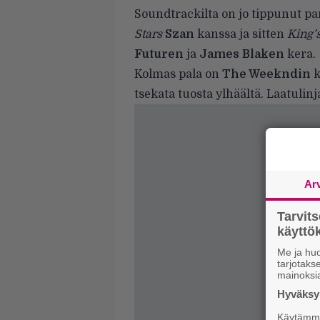
Soundtrackilta on jo tippunut pa
Stars
Szan
kanssa ja sitten
King’
Futuren
ja
James Blaken
kera.
Kolmas pala on
The Weekndin
k
tsekata tuosta ylhäältä. Laatulinja
Ar
Tarvit
käytt
Me ja huo
tarjotak
mainoksi
Hyväksym
Käytämme 