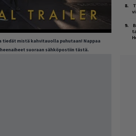
T
v
B
ta
H
ja tiedät mistä kahvitauolla puhutaan! Nappaa
puheenaiheet suoraan sähköpostiin tästä.