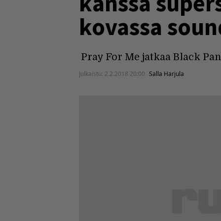
kanssa super
kovassa sound
Pray For Me jatkaa Black Pa
Julkaistu:
2.2.2018 20:00
Salla Harjula