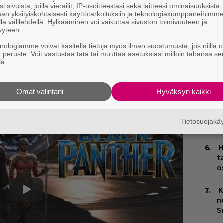
i sivuista, joilla vierailit, IP-osoitteestasi sekä laitteesi ominaisuuksista
Ä
an yksityiskohtaisesti käyttötarkoituksiin ja teknologiakumppaneihimm
es
la välilehdellä. Hylkääminen voi vaikuttaa sivuston toimivuuteen ja
yyteen.
J
knologiamme voivat käsitellä tietoja myös ilman suostumusta, jos niillä o
H
u peruste. Voit vastustaa tätä tai muuttaa asetuksiasi milloin tahansa se
k
lä.
ummokin tietää, niin Kendrickhän on
L
Omat valintani
Hyväksyn kaikki
P
ingin Flow’hun. Huutomerkki!
k
Tietosuojak
M
H
t
o
K
n
S