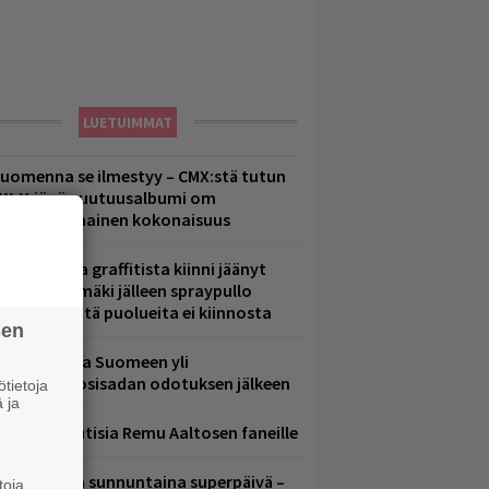
LUETUIMMAT
uomenna se ilmestyy – CMX:stä tutun
.W. Yrjänän uutuusalbumi om
ammuttimainen kokonaisuus
aittomasta graffitista kiinni jäänyt
aavo Arhinmäki jälleen spraypullo
ädessä – näitä puolueita ei kiinnosta
sen
eezer palaa Suomeen yli
eljännesvuosisadan odotuksen jälkeen
tietoja
 ja
ainioita uutisia Remu Aaltosen faneille
ampereella sunnuntaina superpäivä –
toja