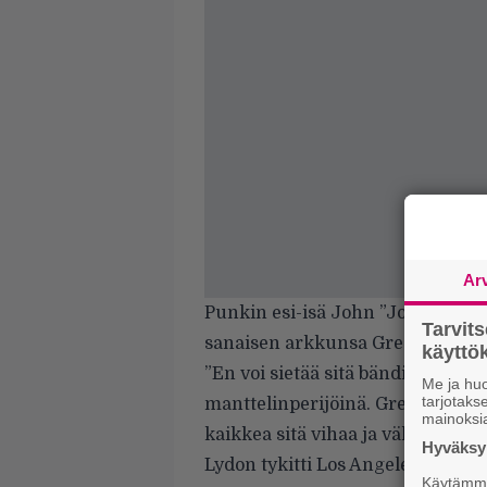
Ar
Punkin esi-isä John ”Johnny Ro
Tarvit
sanaisen arkkunsa Green Daysta
käytt
”En voi sietää sitä bändiä. He ei
Me ja huo
tarjotak
manttelinperijöinä. Green Dayn k
mainoksi
kaikkea sitä vihaa ja väkivalt
Hyväksym
Lydon tykitti
Los Angeles Timesi
Käytämme 