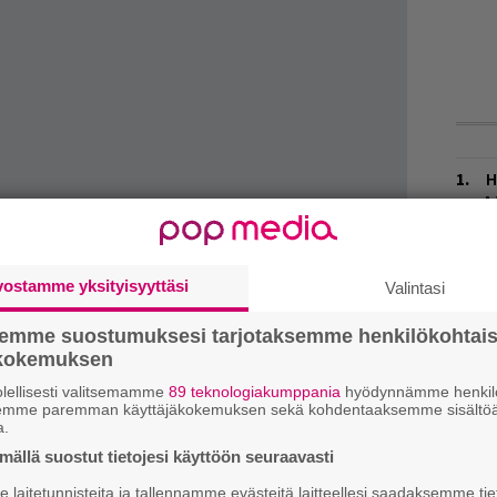
H
A
m
L
vostamme yksityisyyttäsi
Valintasi
P
k
tten” Lydon on samaan aikaan avannut
semme suostumuksesi tarjotaksemme henkilökohtai
.
ökokemuksen
W
vät ole ansainneet paikkaa punk-musiikin
n
lellisesti valitsemamme
89 teknologiakumppania
hyödynnämme henkilö
semme paremman käyttäjäkokemuksen sekä kohdentaaksemme sisältöä
altaiset tyypit eivät ole joutuneet sietämään
a.
M
aa, mitä me aikanamme saimme osaksemme”,
ällä suostut tietojesi käyttöön seuraavasti
n
haastattelussa.
T
laitetunnisteita ja tallennamme evästeitä laitteellesi saadaksemme tie