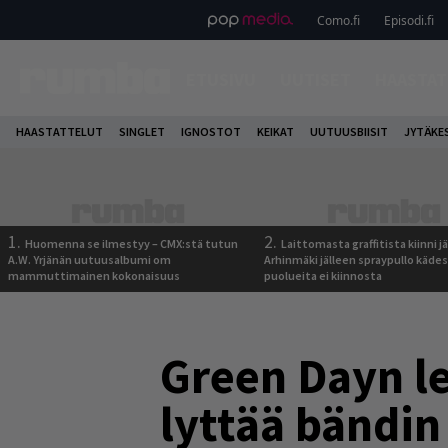
Como.fi
Episodi.fi
ETUSIVU
UUTISET
HAASTAT
HAASTATTELUT
SINGLET
IGNOSTOT
KEIKAT
UUTUUSBIISIT
JYTÄKE
1.
2.
Huomenna se ilmestyy – CMX:stä tutun
Laittomasta graffitista kiinni 
A.W. Yrjänän uutuusalbumi om
Arhinmäki jälleen spraypullo kädes
mammuttimainen kokonaisuus
puolueita ei kiinnosta
Green Dayn le
lyttää bändin