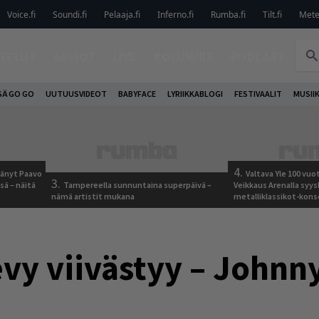
Voice.fi
Soundi.fi
Pelaaja.fi
Inferno.fi
Rumba.fi
Tilt.fi
Metel
TELUT
ARVIOT
LIVE
KOLUMNIT
PODCAST
SÄ GO GO
UUTUUSVIDEOT
BABYFACE
LYRIIKKABLOGI
FESTIVAALIT
MUSII
4.
jäänyt Paavo
Valtava Yle 100 vu
3.
sä – näitä
Tampereella sunnuntaina superpäivä –
Veikkaus Arenalla syy
nämä artistit mukana
metalliklassikot-kons
vy viivästyy – Johnn