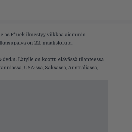
 as F*uck ilmestyy viikkoa aiemmin
kaisupäivä on 22. maaliskuuta.
s-dvd:n. Lätylle on koottu elävässä tilanteessa
itanniassa, USA:ssa, Saksassa, Australiassa,