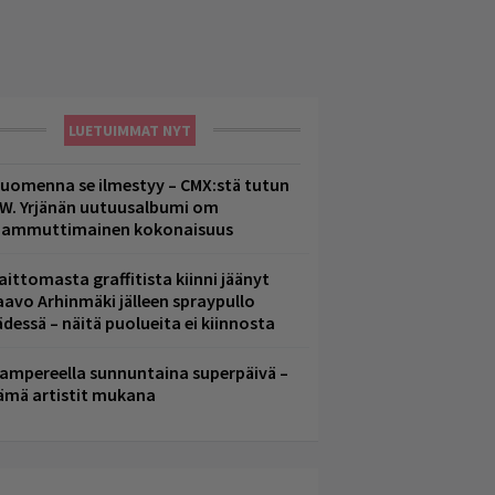
LUETUIMMAT NYT
uomenna se ilmestyy – CMX:stä tutun
.W. Yrjänän uutuusalbumi om
ammuttimainen kokonaisuus
aittomasta graffitista kiinni jäänyt
aavo Arhinmäki jälleen spraypullo
ädessä – näitä puolueita ei kiinnosta
ampereella sunnuntaina superpäivä –
ämä artistit mukana