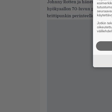
Johnny Rotten ja hänen yhtyeensä
esimerkiks
tutustuma
hyökyaallon 70-luvun puolivälin 
seuraaval
käytettäv
brittipunkin perinteelle, mutta 
Jotkin te
oikeutett
välilehdel