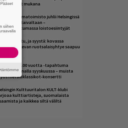
ämä artistit mukana
. Pääset
e
ainio ohjelmatoimisto juhlii Helsingissä
0-vuotista taivaltaan –
n siihen
lmaistapahtumassa loistoesiintyjät
uraavalla
ent mainittu, ja syystä: kovassa
osteessa olevan ruotsalaisyhtye saapuu
uomeen
altava Yle 100 vuotta -tapahtuma
äytäntömme
eikkaus Arenalla syyskuussa – muista
yös metalliklassikot-konsertti
elsingin Kulttuuritalon KULT-klubi
arjoaa kulttiartisteja, suomalaista
saamista ja kaikkea siltä väliltä