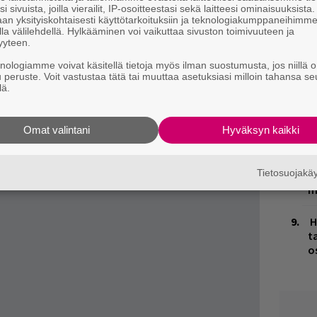
 Sex Pistols käynnisti brittipunkin
n
i sivuista, joilla vierailit, IP-osoitteestasi sekä laitteesi ominaisuuksista
an yksityiskohtaisesti käyttötarkoituksiin ja teknologiakumppaneihimm
jälkeen. Green Dayn musiikki pohjaa pitkälti
la välilehdellä. Hylkääminen voi vaikuttaa sivuston toimivuuteen ja
M
yyteen.
Lydon leimaa moisen imitoinniksi.
1
knologiamme voivat käsitellä tietoja myös ilman suostumusta, jos niillä o
i
u peruste. Voit vastustaa tätä tai muuttaa asetuksiasi milloin tahansa se
lä.
K
n
S
Omat valintani
Hyväksyn kaikki
V
Tietosuojak
V
m
H
t
o