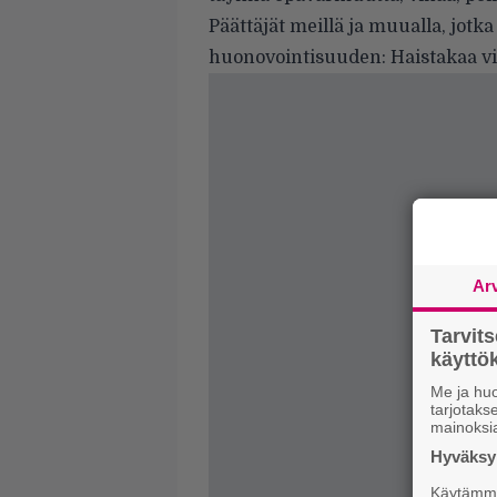
Päättäjät meillä ja muualla, jotk
huonovointisuuden: Haistakaa vi
Ar
Tarvit
käytt
Me ja huo
tarjotak
mainoksi
Hyväksym
Käytämme 