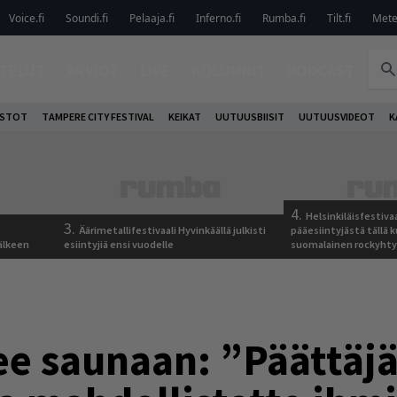
Voice.fi
Soundi.fi
Pelaaja.fi
Inferno.fi
Rumba.fi
Tilt.fi
Metel
TELUT
ARVIOT
LIVE
KOLUMNIT
PODCAST
OSTOT
TAMPERE CITY FESTIVAL
KEIKAT
UUTUUSBIISIT
UUTUUSVIDEOT
K
4.
Helsinkiläisfestiva
3.
Äärimetallifestivaali Hyvinkäällä julkisti
pääesiintyjästä tällä k
älkeen
esiintyjiä ensi vuodelle
suomalainen rockyhty
e saunaan: ”Päättäjät