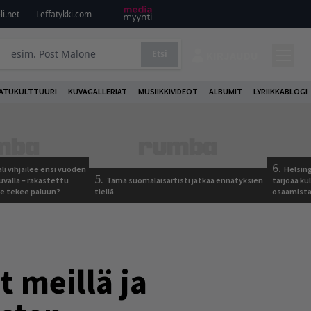
i.net
Leffatykki.com
Etsi
KIRJAUDU
ATUKULTTUURI
KUVAGALLERIAT
MUSIIKKIVIDEOT
ALBUMIT
LYRIIKKABLOGI
6.
ali vihjailee ensi vuoden
Helsing
5.
uvalla – rakastettu
Tämä suomalaisartisti jatkaa ennätyksien
tarjoaa ku
e tekee paluun?
tiellä
osaamista j
 meillä ja