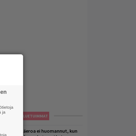
sen
tietoja
 ja
LUETUIMMAT
1 vuoden ikäeroa ei huomannut, kun
toja