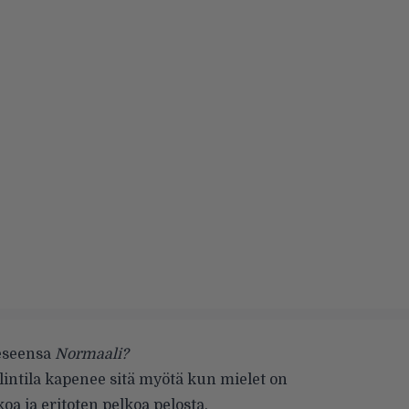
eseensa
Normaali?
intila kapenee sitä myötä kun mielet on
a ja eritoten pelkoa pelosta.