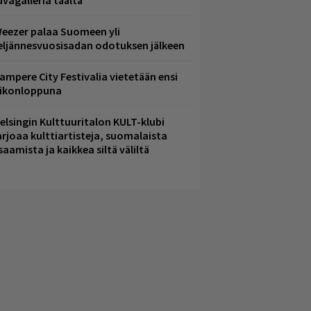
uvagalleria täältä
eezer palaa Suomeen yli
eljännesvuosisadan odotuksen jälkeen
ampere City Festivalia vietetään ensi
iikonloppuna
elsingin Kulttuuritalon KULT-klubi
arjoaa kulttiartisteja, suomalaista
saamista ja kaikkea siltä väliltä