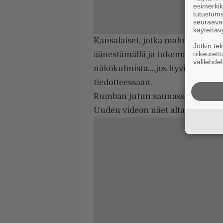
esimerkiks
tutustuma
seuraaval
käytettäv
Kansalaiset, jotka mahdollistatte
Jotkin te
oikeutett
äänestämällä ja tukemalla: Tulkaa
välilehdel
näkökulmista….jos hyvin käy menn
tiedotteessaan.
Rumban jutun saunassa käyvästä
Uuden videon näet alta.