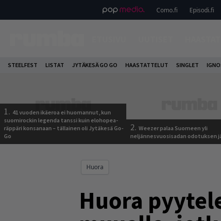
Como.fi
Episodi.fi
ETUSIVU
UUTISET
HAASTAT
STEELFEST
LISTAT
JYTÄKESÄ GO GO
HAASTATTELUT
SINGLET
IGN
1.
41 vuoden ikäeroa ei huomannut, kun
suomirockin legenda tanssi kuin elohopea-
2.
räppäri konsanaan – tällainen oli Jytäkesä Go-
Weezer palaa Suomeen yli
Go
neljännesvuosisadan odotuksen j
Huora
Huora pyytele