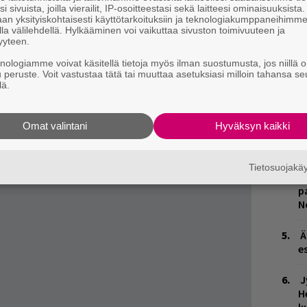
s
i sivuista, joilla vierailit, IP-osoitteestasi sekä laitteesi ominaisuuksista
e
an yksityiskohtaisesti käyttötarkoituksiin ja teknologiakumppaneihimm
o
la välilehdellä. Hylkääminen voi vaikuttaa sivuston toimivuuteen ja
yyteen.
 näiden päättäjien vallassa olemisen heitä
H
knologiamme voivat käsitellä tietoja myös ilman suostumusta, jos niillä o
v
u peruste. Voit vastustaa tätä tai muuttaa asetuksiasi milloin tahansa se
 meidän keikalle ja jutellaan eri
lä.
r
ään saunan lauteille jutulle”, yhtye kertoo
p
Omat valintani
Hyväksyn kaikki
T
 laulajasta
Annista
löydät
täältä
.
e
Tietosuojak
Y
p
N
Ä
es
J
H