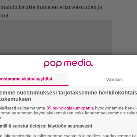
a mahdollistatte ihmisten eriarvoisuuden ja
ttu!
vostamme yksityisyyttäsi
Valintasi
semme suostumuksesi tarjotaksemme henkilökohtai
ökokemuksen
lellisesti valitsemamme
89 teknologiakumppania
hyödynnämme henkilö
semme paremman käyttäjäkokemuksen sekä kohdentaaksemme sisältöä
a.
ällä suostut tietojesi käyttöön seuraavasti
4
laitetunnisteita ja tallennamme evästeitä laitteellesi saadaksemme tie