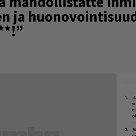
a mahdollistatte ihm
en ja huonovointisuu
**!”
4
s
e
o
W
n