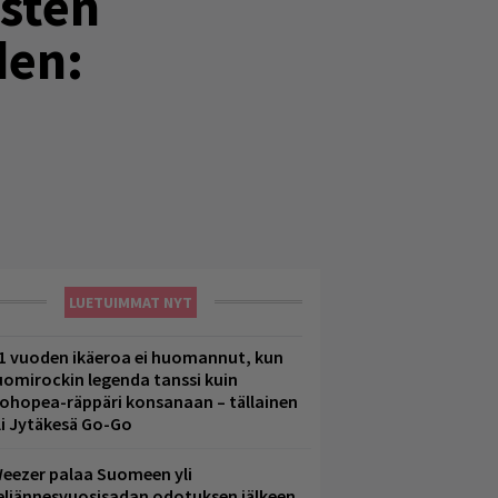
isten
den:
LUETUIMMAT NYT
1 vuoden ikäeroa ei huomannut, kun
uomirockin legenda tanssi kuin
lohopea-räppäri konsanaan – tällainen
li Jytäkesä Go-Go
eezer palaa Suomeen yli
eljännesvuosisadan odotuksen jälkeen