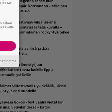
uomirockin legenda tanssi kuin
. Pääset
lohopea-räppäri konsanaan – tällainen
e
li Jytäkesä Go-Go
elsinkiläisfestivaali vihjailee ensi
n siihen
uoden pääesiintyjästä tällä kuvalla –
uraavalla
akastettu suomalainen rockyhtye tekee
aluun?
ämä suomalaisartisti jatkaa
nnätyksien tiellä
äytäntömme
le Areenaan ilmestyi juuri
akkokatsottavaa kaikille Eppu
ormaalin ystäville
ärimetallifestivaali Hyvinkäällä julkisti
iintyjiä ensi vuodelle
ytäkesä Go-Go -festivaalia vietettiin
elsingin Suvilahdessa – katso