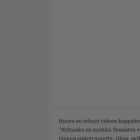
Huora on tehnyt videon kappale
”Nykyaika on synkkä. Ihmisten el
täynnä epävarmuutta, vihaa, pelko