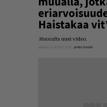
muualla, jotk
eriarvoisuud
Haistakaa vit
Huoralta uusi video.
Julkaistu:
6.10.2017 12:21
Jarkko Fräntilä