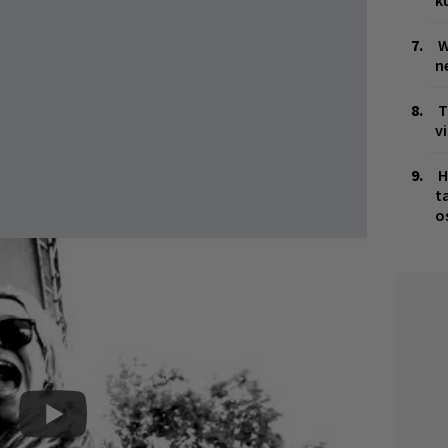
k
W
n
T
v
H
t
o