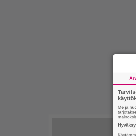
Ar
Tarvit
käytt
Me ja huo
tarjotak
mainoksi
Hyväksym
Käytämme 