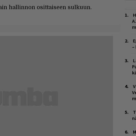
ain hallinnon osittaiseen sulkuun.
H
A
m
E
–
L
P
k
V
V
m
T
n
M