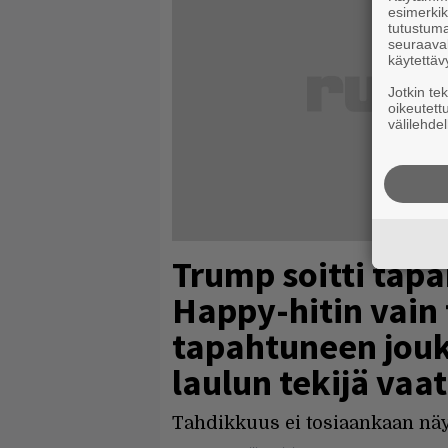
esimerkiks
tutustuma
seuraaval
käytettäv
Jotkin te
oikeutett
välilehdel
Trump soitti tap
Happy-hitin vain
tapahtuneen jou
laulun tekijä vaati
Tahdikkuus ei tosiaankaan näyt