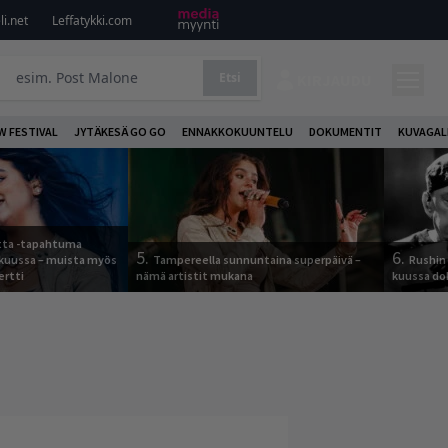
i.net
Leffatykki.com
Etsi
KIRJAUDU
W FESTIVAL
JYTÄKESÄ GO GO
ENNAKKOKUUNTELU
DOKUMENTIT
KUVAGAL
otta -tapahtuma
5.
6.
skuussa – muista myös
Tampereella sunnuntaina superpäivä –
Rushin 
ertti
nämä artistit mukana
kuussa d