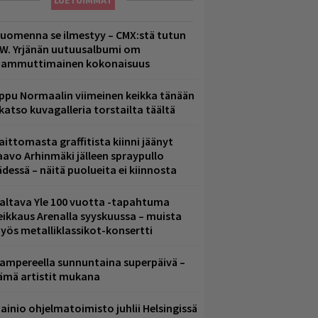
LUETUIMMAT
uomenna se ilmestyy – CMX:stä tutun
.W. Yrjänän uutuusalbumi om
ammuttimainen kokonaisuus
ppu Normaalin viimeinen keikka tänään
 katso kuvagalleria torstailta täältä
aittomasta graffitista kiinni jäänyt
aavo Arhinmäki jälleen spraypullo
ädessä – näitä puolueita ei kiinnosta
altava Yle 100 vuotta -tapahtuma
eikkaus Arenalla syyskuussa – muista
yös metalliklassikot-konsertti
ampereella sunnuntaina superpäivä –
ämä artistit mukana
ainio ohjelmatoimisto juhlii Helsingissä