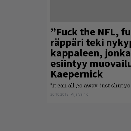
”Fuck the NFL, fu
räppäri teki nyky
kappaleen, jonka
esiintyy muovail
Kaepernick
"It can all go away, just shut y
30.10.2018
Vilja Vainio