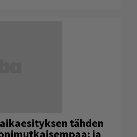
iaikaesityksen tähden
monimutkaisempaa: ja