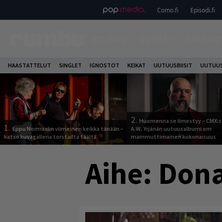
Como.fi
Episodi.fi
ETUSIVU
UUTISET
HAASTAT
HAASTATTELUT
SINGLET
IGNOSTOT
KEIKAT
UUTUUSBIISIT
UUTUUS
2.
Huomenna se ilmestyy – CMX:s
1.
Eppu Normaalin viimeinen keikka tänään –
A.W. Yrjänän uutuusalbumi om
katso kuvagalleria torstailta täältä
mammuttimainen kokonaisuus
Aihe:
Dona