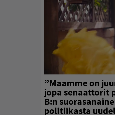
”Maamme on juuri
jopa senaattorit p
B:n suorasanainen
politiikasta uudel