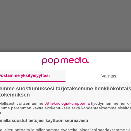
vostamme yksityisyyttäsi
Valintasi
semme suostumuksesi tarjotaksemme henkilökohtai
ökokemuksen
lellisesti valitsemamme
89 teknologiakumppania
hyödynnämme henkilö
semme paremman käyttäjäkokemuksen sekä kohdentaaksemme sisältöä
a.
ällä suostut tietojesi käyttöön seuraavasti
laitetunnisteita ja tallennamme evästeitä laitteellesi saadaksemme tie