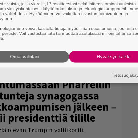
i sivuista, joilla vierailit, IP-osoitteestasi sekä laitteesi ominaisuuksista
an yksityiskohtaisesti käyttötarkoituksiin ja teknologiakumppaneihimm
la välilehdellä. Hylkääminen voi vaikuttaa sivuston toimivuuteen ja
yyteen.
knologiamme voivat käsitellä tietoja myös ilman suostumusta, jos niillä o
u peruste. Voit vastustaa tätä tai muuttaa asetuksiasi milloin tahansa se
lä.
Omat valintani
Hyväksyn kaikki
Tietosuojak
ahtumassaan Pharrellin
 tunteja synagogassa
kkoampumisen jälkeen –
i presidenttiä tilille
ä olevan Trumpin valttikortti.