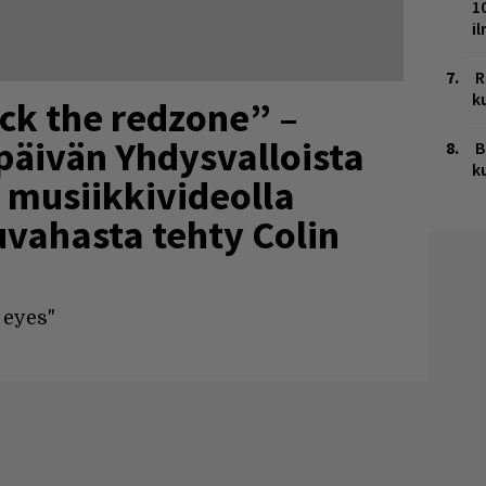
1
i
R
k
ck the redzone” –
päivän Yhdysvalloista
B
k
 musiikkivideolla
uvahasta tehty Colin
o eyes"