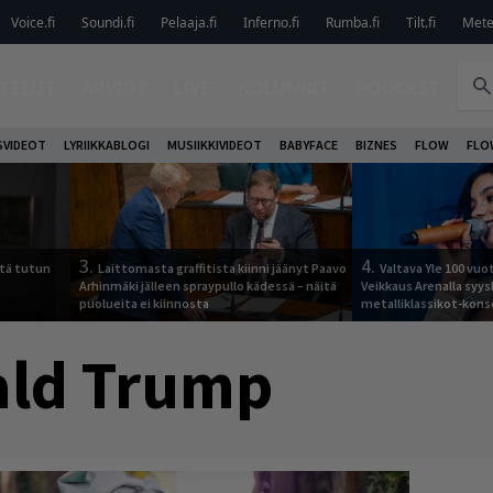
Voice.fi
Soundi.fi
Pelaaja.fi
Inferno.fi
Rumba.fi
Tilt.fi
Metel
TELUT
ARVIOT
LIVE
KOLUMNIT
PODCAST
VIDEOT
LYRIIKKABLOGI
MUSIIKKIVIDEOT
BABYFACE
BIZNES
FLOW
FLO
3.
4.
tä tutun
Laittomasta graffitista kiinni jäänyt Paavo
Valtava Yle 100 vu
Arhinmäki jälleen spraypullo kädessä – näitä
Veikkaus Arenalla syy
puolueita ei kiinnosta
metalliklassikot-kons
ld Trump