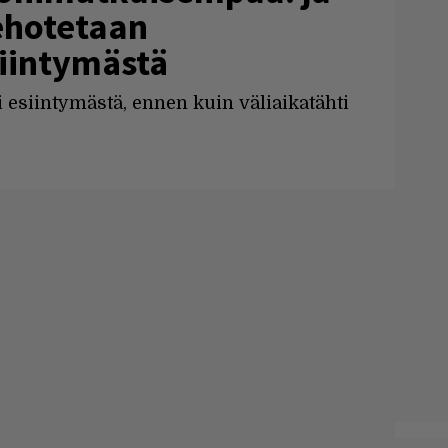
kehotetaan
iintymästä
yi esiintymästä, ennen kuin väliaikatähti