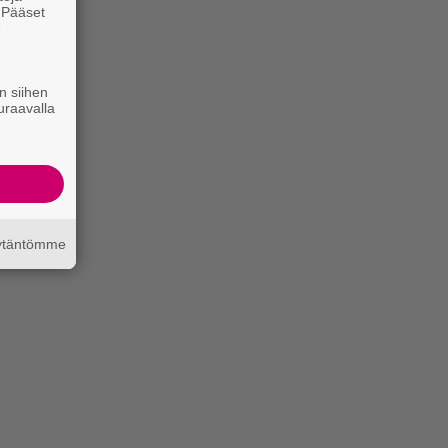
. Pääset
e
n siihen
uraavalla
äytäntömme