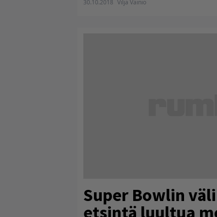
30.10.2018
Vilja Vainio
Super Bowlin väl
etsintä luultua 