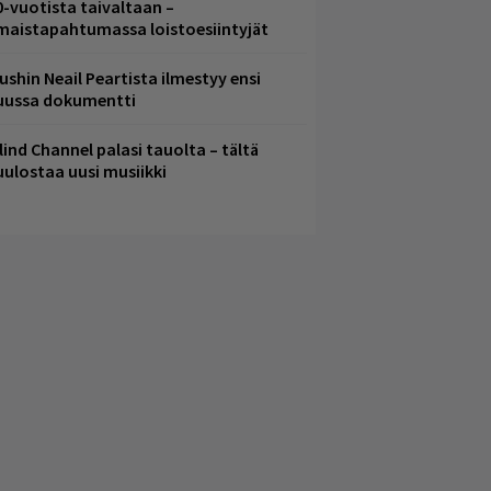
0-vuotista taivaltaan –
lmaistapahtumassa loistoesiintyjät
ushin Neail Peartista ilmestyy ensi
uussa dokumentti
lind Channel palasi tauolta – tältä
uulostaa uusi musiikki