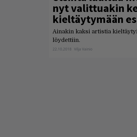
nyt valittuakin 
kieltäytymään es
Ainakin kaksi artistia kieltäyt
löydettiin.
22.10.2018
Vilja Vainio