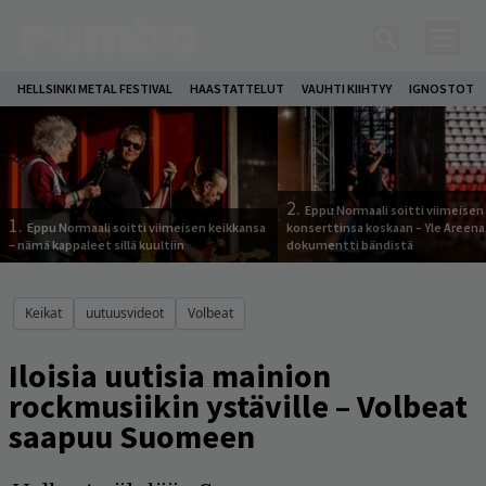
HELLSINKI METAL FESTIVAL
HAASTATTELUT
VAUHTI KIIHTYY
IGNOSTOT
2.
Eppu Normaali soitti viimeisen
1.
Eppu Normaali soitti viimeisen keikkansa
konserttinsa koskaan – Yle Areena
– nämä kappaleet sillä kuultiin
dokumentti bändistä
Keikat
uutuusvideot
Volbeat
Iloisia uutisia mainion
rockmusiikin ystäville – Volbeat
saapuu Suomeen