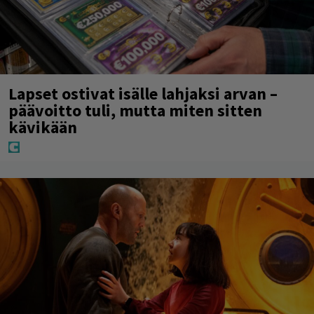
Lapset ostivat isälle lahjaksi arvan –
päävoitto tuli, mutta miten sitten
kävikään