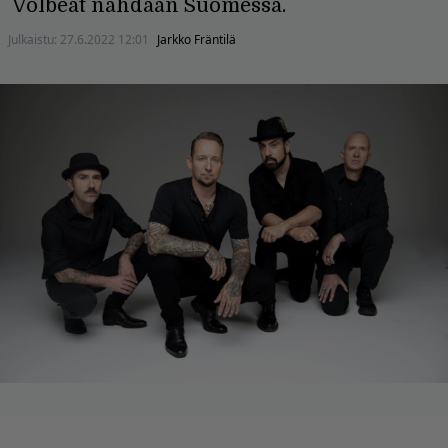
Volbeat nähdään Suomessa.
Julkaistu:
27.6.2022 12:01
Jarkko Fräntilä