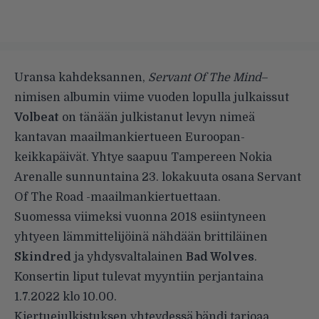
Uransa kahdeksannen,
Servant Of The Mind
–
nimisen albumin viime vuoden lopulla julkaissut
Volbeat
on tänään julkistanut levyn nimeä
kantavan maailmankiertueen Euroopan-
keikkapäivät. Yhtye saapuu Tampereen Nokia
Arenalle sunnuntaina 23. lokakuuta osana Servant
Of The Road -maailmankiertuettaan.
Suomessa viimeksi vuonna 2018 esiintyneen
yhtyeen lämmittelijöinä nähdään brittiläinen
Skindred
ja yhdysvaltalainen
Bad Wolves
.
Konsertin liput tulevat myyntiin perjantaina
1.7.2022 klo 10.00.
Kiertuejulkistuksen yhteydessä bändi tarjoaa