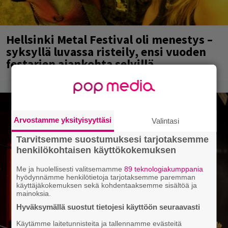
Hellsinki Metal Festival oli menestys –
syksyllä luvassa risteily, ensi vuoden
festarien ajankohta selvillä
Arvostamme yksityisyyttäsi
Valintasi
Tarvitsemme suostumuksesi tarjotaksemme
henkilökohtaisen käyttökokemuksen
Me ja huolellisesti valitsemamme
89 teknologiakumppania
hyödynnämme henkilötietoja tarjotaksemme paremman
käyttäjäkokemuksen sekä kohdentaaksemme sisältöä ja
mainoksia.
Hyväksymällä suostut tietojesi käyttöön seuraavasti
Käytämme laitetunnisteita ja tallennamme evästeitä