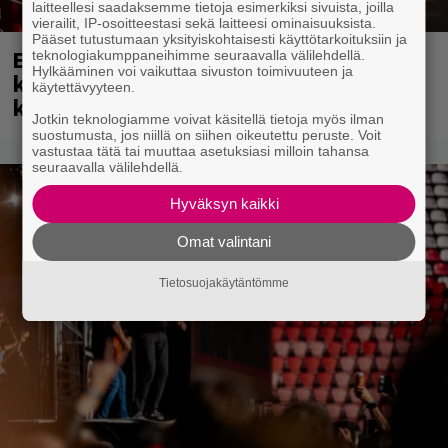
laitteellesi saadaksemme tietoja esimerkiksi sivuista, joilla
vierailit, IP-osoitteestasi sekä laitteesi ominaisuuksista.
Pääset tutustumaan yksityiskohtaisesti käyttötarkoituksiin ja
Eppu Normaali soitti viimeisen
teknologiakumppaneihimme seuraavalla välilehdellä.
Hylkääminen voi vaikuttaa sivuston toimivuuteen ja
keikkansa – nämä kappaleet sillä
käytettävyyteen.
kuultiin
Jotkin teknologiamme voivat käsitellä tietoja myös ilman
suostumusta, jos niillä on siihen oikeutettu peruste. Voit
vastustaa tätä tai muuttaa asetuksiasi milloin tahansa
seuraavalla välilehdellä.
Hyväksyn kaikki
Omat valintani
Tietosuojakäytäntömme