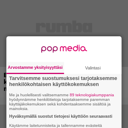
Arvostamme yksityisyyttäsi
Valintasi
Eppu Normaali soitti viimeisen
Tarvitsemme suostumuksesi tarjotaksemme
konserttinsa koskaan – Yle Areenassa
henkilökohtaisen käyttökokemuksen
nyt dokumentti bändistä
Me ja huolellisesti valitsemamme
89 teknologiakumppania
hyödynnämme henkilötietoja tarjotaksemme paremman
käyttäjäkokemuksen sekä kohdentaaksemme sisältöä ja
mainoksia.
Hyväksymällä suostut tietojesi käyttöön seuraavasti
Käytämme laitetunnisteita ja tallennamme evästeitä