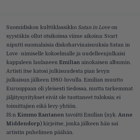
Suomidiskon kulttiklassikko
Satan in Love
on
syystäkin ollut otsikoissa viime aikoina: Svart
niputti suomalaisia diskoharvinaisuuksia Satan in
Love -nimiselle
kokoelmalle
ja uudelleenjulkaisi
kappaleen laulaneen
Emilian
ainokaisen albumin.
Artisti itse katosi julkisuudesta pian levyn
julkaisun jälkeen 1980-luvulla. Emilian muutto
Eurooppaan oli yleisesti tiedossa, mutta tarkemmat
jäljitysyritykset eivät ole tuottaneet tuloksia; ei
toimittajien eikä levy-yhtiön.
IS:n
Kimmo Rantanen
tavoitti Emilian (nyk.
Anne
Middendorp
) kirjeitse, jonka jälkeen hän sai
artistin puhelimen päähän.