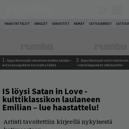
HAASTATTELUT
SINGLET
IGNOSTOT
KEIKAT
UUTUUSBIISIT
UUTUUS
1.
2.
Eppu Normaalin viimeinen keikka tänään –
Eppu Normaali soitti viimeisen
katso kuvagalleria torstailta täältä
– nämä kappaleet sillä kuultiin
IS löysi Satan in Love -
kulttiklassikon laulaneen
Emilian – lue haastattelu!
Artisti tavoitettiin kirjeellä nykyisestä