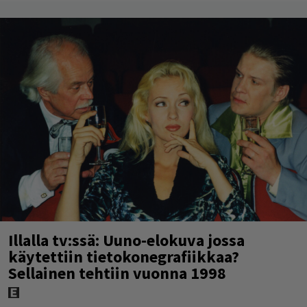
Illalla tv:ssä: Uuno-elokuva jossa
käytettiin tietokonegrafiikkaa?
Sellainen tehtiin vuonna 1998