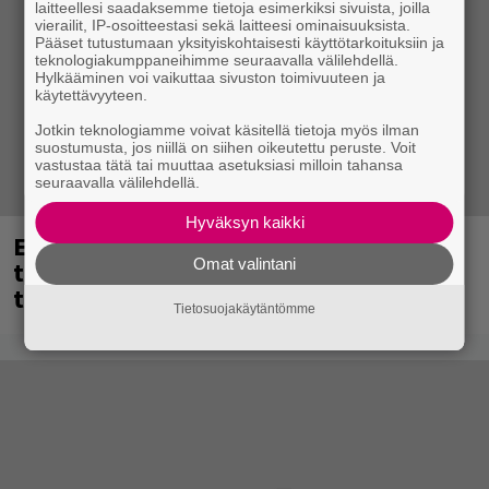
laitteellesi saadaksemme tietoja esimerkiksi sivuista, joilla
vierailit, IP-osoitteestasi sekä laitteesi ominaisuuksista.
Pääset tutustumaan yksityiskohtaisesti käyttötarkoituksiin ja
teknologiakumppaneihimme seuraavalla välilehdellä.
Hylkääminen voi vaikuttaa sivuston toimivuuteen ja
käytettävyyteen.
Jotkin teknologiamme voivat käsitellä tietoja myös ilman
suostumusta, jos niillä on siihen oikeutettu peruste. Voit
vastustaa tätä tai muuttaa asetuksiasi milloin tahansa
seuraavalla välilehdellä.
Hyväksyn kaikki
Eppu Normaalin viimeinen keikka
Omat valintani
tänään – katso kuvagalleria torstailta
täältä
Tietosuojakäytäntömme