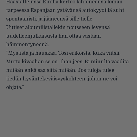
Haastattelussa Emilia kertoo lähteneensä loman
tarpeessa Espanjaan ystävänsä autokyydillä suht
spontaanisti, ja jääneensä sille tielle.
Uutiset
albumilistallekin
nousseen levynsä
uudelleenjulkaisusta hän ottaa vastaan
hämmentyneenä:
”Mystistä ja hauskaa. Tosi erikoista, kuka viitsii.
Mutta kivaahan se on. Ihan jees. Ei minulta vaadita
mitään enkä saa siitä mitään. Jos tuloja tulee,
tiedän hyväntekeväisyyskohteen, johon ne voi
ohjata.”