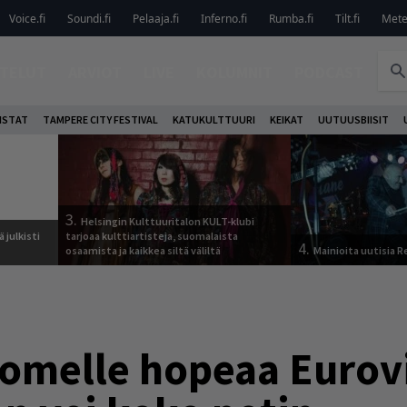
Voice.fi
Soundi.fi
Pelaaja.fi
Inferno.fi
Rumba.fi
Tilt.fi
Metel
TELUT
ARVIOT
LIVE
KOLUMNIT
PODCAST
ISTAT
TAMPERE CITY FESTIVAL
KATUKULTTUURI
KEIKAT
UUTUUSBIISIT
3.
Helsingin Kulttuuritalon KULT-klubi
 julkisti
tarjoaa kulttiartisteja, suomalaista
4.
osaamista ja kaikkea siltä väliltä
Mainioita uutisia 
uomelle hopeaa Eurovi