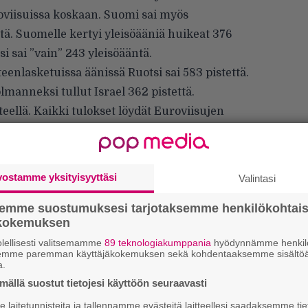
oviisuissa koskaan. Suomi sai myös
tä. Suomelle kertyi yleisöääniä huikeat 376
i sai ”vain” 243 yleisöääntä.
eenlasketuissa äänissä Ruotsi sai 583 pistettä.
olmanneksi tullut Israel 362 pistettä.
steellä. Kaikki tulokset löydät
Euroviisujen
vostamme yksityisyyttäsi
Valintasi
semme suostumuksesi tarjotaksemme henkilökohtai
ökokemuksen
lellisesti valitsemamme
89 teknologiakumppania
hyödynnämme henkilö
semme paremman käyttäjäkokemuksen sekä kohdentaaksemme sisältöä
4
a.
s
ällä suostut tietojesi käyttöön seuraavasti
e
o
laitetunnisteita ja tallennamme evästeitä laitteellesi saadaksemme tie