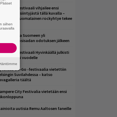
. Pääset
e
elsinkiläisfestivaali vihjailee ensi
uoden pääesiintyjästä tällä kuvalla –
akastettu suomalainen rockyhtye tekee
aluun?
n siihen
uraavalla
eezer palaa Suomeen yli
eljännesvuosisadan odotuksen jälkeen
ärimetallifestivaali Hyvinkäällä julkisti
iintyjiä ensi vuodelle
äytäntömme
ytäkesä Go-Go -festivaalia vietettiin
elsingin Suvilahdessa – katso
uvagalleria täältä
ampere City Festivalia vietetään ensi
iikonloppuna
ainioita uutisia Remu Aaltosen faneille