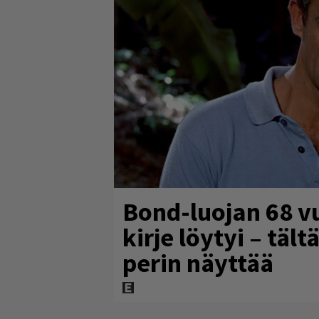
Bond-luojan 68 v
kirje löytyi – täl
perin näyttää