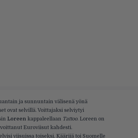
auantain ja sunnuntain välisenä yönä
t ovat selvillä. Voittajaksi selviytyi
sin
Loreen
kappaleellaan
Tattoo
. Loreen on
 voittanut Euroviisut kahdesti.
elvisi viisuissa toiseksi. Käärijä toi Suomelle