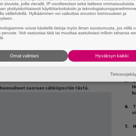
i sivuista, joilla vierailit, IP-osoitteestasi sekä laitteesi ominaisuuksista
an yksityiskohtaisesti käyttötarkoituksiin ja teknologiakumppaneihimm
H
la välilehdellä. Hylkääminen voi vaikuttaa sivuston toimivuuteen ja
v
yyteen.
r
p
knologiamme voivat käsitellä tietoja myös ilman suostumusta, jos niillä o
u peruste. Voit vastustaa tätä tai muuttaa asetuksiasi milloin tahansa se
lä.
W
n
Omat valintani
Hyväksyn kaikki
Ä
es
a sijoituksesta!
Tietosuojak
ja tiedät mistä kahvitauolla puhutaan! Nappaa
J
H
puheenaiheet suoraan sähköpostiin tästä.
k
T
v
M