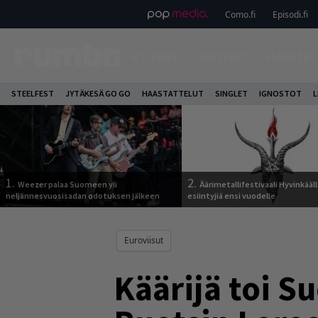
Como.fi
Episodi.fi
ETUSIVU
UUTISET
HAASTAT
STEELFEST
JYTÄKESÄ GO GO
HAASTATTELUT
SINGLET
IGNOSTOT
L
1.
2.
Weezer palaa Suomeen yli
Äärimetallifestivaali Hyvinkäällä
neljännesvuosisadan odotuksen jälkeen
esiintyjiä ensi vuodelle
Euroviisut
Käärijä toi S