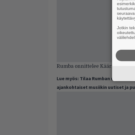
esimerkiks
tutustuma
seuraaval
käytettäv
Jotkin te
oikeutett
välilehdel
Rumba onnittelee Käärijää upeast
Lue myös:
Tilaa Rumban uutiskirje 
ajankohtaiset musiikin uutiset ja 