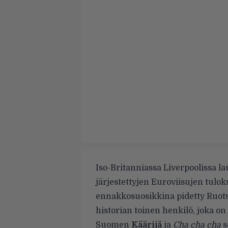
Iso-Britanniassa Liverpoolissa l
järjestettyjen Euroviisujen tulokse
ennakkosuosikkina pidetty Ruot
historian toinen henkilö, joka on
Suomen
Käärijä
ja
Cha cha cha
s