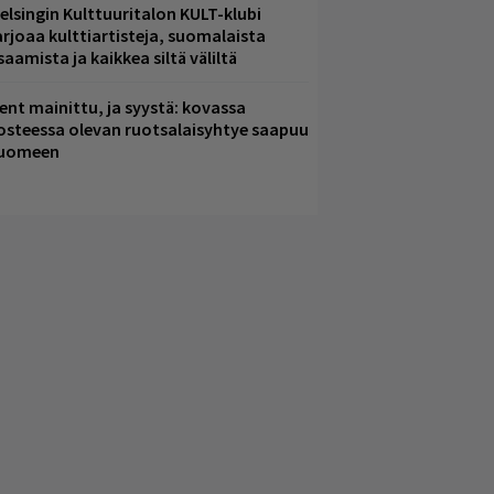
elsingin Kulttuuritalon KULT-klubi
arjoaa kulttiartisteja, suomalaista
saamista ja kaikkea siltä väliltä
ent mainittu, ja syystä: kovassa
osteessa olevan ruotsalaisyhtye saapuu
uomeen