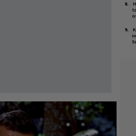
H
t
o
K
n
S