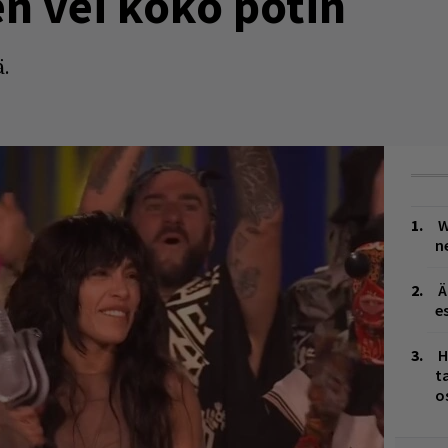
n vei koko potin
.
W
n
Ä
es
H
t
o