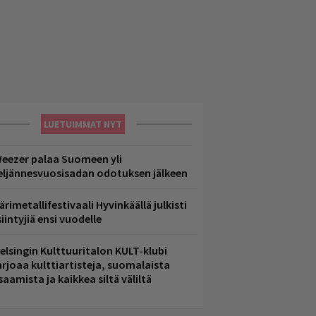
LUETUIMMAT NYT
eezer palaa Suomeen yli
eljännesvuosisadan odotuksen jälkeen
ärimetallifestivaali Hyvinkäällä julkisti
iintyjiä ensi vuodelle
elsingin Kulttuuritalon KULT-klubi
arjoaa kulttiartisteja, suomalaista
saamista ja kaikkea siltä väliltä