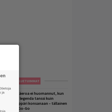
sen
LUETUIMMAT
tietoja
 ja
1 vuoden ikäeroa ei huomannut, kun
uomirockin legenda tanssi kuin
lohopea-räppäri konsanaan – tällainen
li Jytäkesä Go-Go
toja