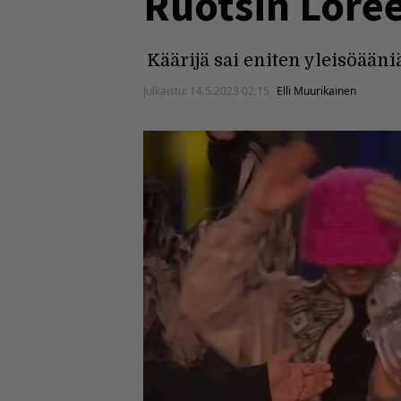
Ruotsin Loree
Käärijä sai eniten yleisöääniä
Julkaistu:
14.5.2023 02:15
Elli Muurikainen