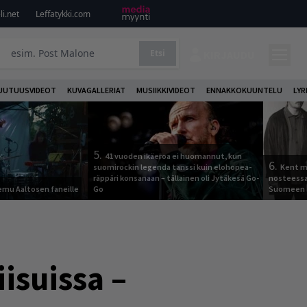
i.net
Leffatykki.com
Etsi
KIRJAUDU
UUTUUSVIDEOT
KUVAGALLERIAT
MUSIIKKIVIDEOT
ENNAKKOKUUNTELU
LYR
5.
41 vuoden ikäeroa ei huomannut, kun
6.
suomirockin legenda tanssi kuin elohopea-
Kent ma
räppäri konsanaan – tällainen oli Jytäkesä Go-
nosteessa
Remu Aaltosen faneille
Go
Suomeen
isuissa –