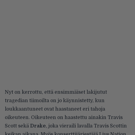
Nyt on kerrottu, että ensimmäiset lakijutut
tragedian tiimoilta on jo käynnistetty, kun
loukkaantuneet ovat haastaneet eri tahoja
oikeuteen. Oikeuteen on haastettu ainakin Travis
Scott sekä
Drake
, joka vieraili lavalla Travis Scottin
keikan aikana. Myös konserttijärjestäjä Live Nation