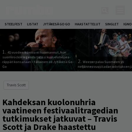
STEELFEST
LISTAT
JYTÄKESÄ GO GO
HAASTATTELUT
SINGLET
IGN
1.
41 vuoden ikäeroa ei huomannut, kun
suomirockin legenda tanssi kuin elohopea-
2.
räppäri konsanaan – tällainen oli Jytäkesä Go-
Weezer palaa Suomeen yli
Go
neljännesvuosisadan odotuksen j
Travis Scott
Kahdeksan kuolonuhria
vaatineen festivaalitragedian
tutkimukset jatkuvat – Travis
Scott ja Drake haastettu