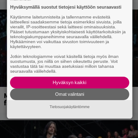
Hyväksymällä suostut tietojesi käyttöön seuraavasti
Käytämme laitetunnisteita ja tallennamme evästeitä
laitteellesi saadaksemme tietoja esimerkiksi sivuista, joilla
vierailit, IP-osoitteestasi sekä laitteesi ominaisuuksista.
Pääset tutustumaan yksityiskohtaisesti käyttötarkoituksiin ja
teknologiakumppaneihimme seuraavalla välilehdellä.
Hylkääminen voi vaikuttaa sivuston toimivuuteen ja
käytettävyyteen.
Jotkin teknologiamme voivat käsitellä tietoja myös ilman
suostumusta, jos niillä on siihen oikeutettu peruste. Voit
vastustaa tätä tai muuttaa asetuksiasi milloin tahansa
seuraavalla välilehdellä.
Hyväksyn kaikki
Mainioita uutisia Remu Aaltosen
Omat valintani
faneille
Tietosuojakäytäntömme