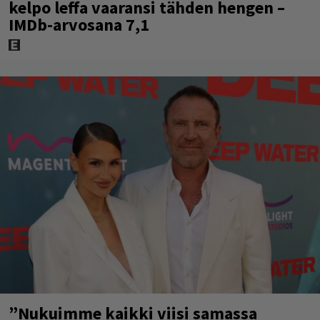
kelpo leffa vaaransi tähden hengen –
IMDb-arvosana 7,1
”Nukuimme kaikki viisi samassa