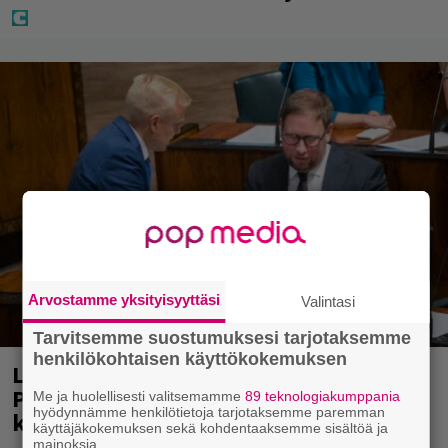
Arvostamme yksityisyyttäsi
Valintasi
Tarvitsemme suostumuksesi tarjotaksemme
henkilökohtaisen käyttökokemuksen
Laittomasta graffitista kiinni jäänyt
Paavo Arhinmäki jälleen spraypullo
Me ja huolellisesti valitsemamme
89 teknologiakumppania
hyödynnämme henkilötietoja tarjotaksemme paremman
kädessä – näitä puolueita ei kiinnosta
käyttäjäkokemuksen sekä kohdentaaksemme sisältöä ja
mainoksia.