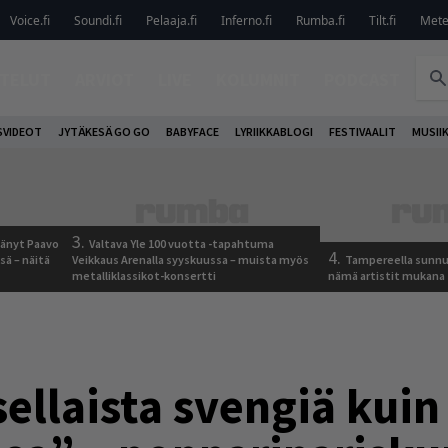
Voice.fi
Soundi.fi
Pelaaja.fi
Inferno.fi
Rumba.fi
Tilt.fi
Metel
TELUT
ARVIOT
LIVE
KOLUMNIT
PODCAST
VIDEOT
JYTÄKESÄ GO GO
BABYFACE
LYRIIKKABLOGI
FESTIVAALIT
MUSII
3.
jäänyt Paavo
Valtava Yle 100 vuotta -tapahtuma
4.
sä – näitä
Veikkaus Arenalla syyskuussa – muista myös
Tampereella sunnu
metalliklassikot-konsertti
nämä artistit mukana
sellaista svengiä kui