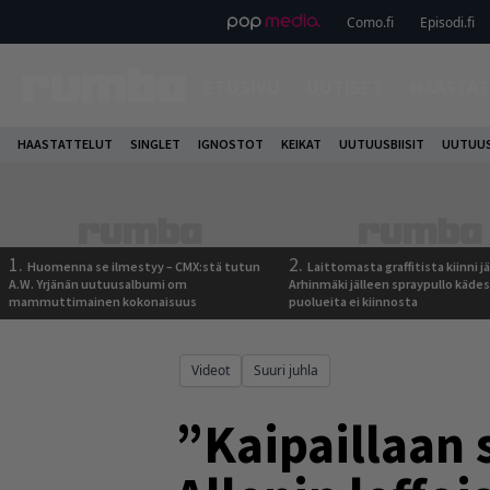
Como.fi
Episodi.fi
ETUSIVU
UUTISET
HAASTAT
HAASTATTELUT
SINGLET
IGNOSTOT
KEIKAT
UUTUUSBIISIT
UUTUUS
1.
2.
Huomenna se ilmestyy – CMX:stä tutun
Laittomasta graffitista kiinni 
A.W. Yrjänän uutuusalbumi om
Arhinmäki jälleen spraypullo kädes
mammuttimainen kokonaisuus
puolueita ei kiinnosta
Videot
Suuri juhla
”Kaipaillaan 