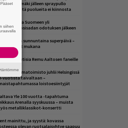
aavo Arhinmäki jälleen spraypullo
. Pääset
e
ädessä – näitä puolueita ei kiinnosta
eezer palaa Suomeen yli
n siihen
eljännesvuosisadan odotuksen jälkeen
uraavalla
ampereella sunnuntaina superpäivä –
ämä artistit mukana
ainioita uutisia Remu Aaltosen faneille
äytäntömme
ainio ohjelmatoimisto juhlii Helsingissä
0-vuotista taivaltaan –
lmaistapahtumassa loistoesiintyjät
altava Yle 100 vuotta -tapahtuma
eikkaus Arenalla syyskuussa – muista
yös metalliklassikot-konsertti
ent mainittu, ja syystä: kovassa
osteessa olevan ruotsalaisyhtye saapuu