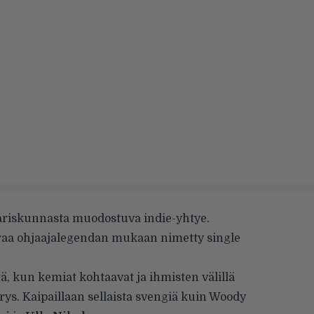
ariskunnasta muodostuva indie-yhtye.
uraa ohjaajalegendan mukaan nimetty single
tä, kun kemiat kohtaavat ja ihmisten välillä
ys. Kaipaillaan sellaista svengiä kuin Woody