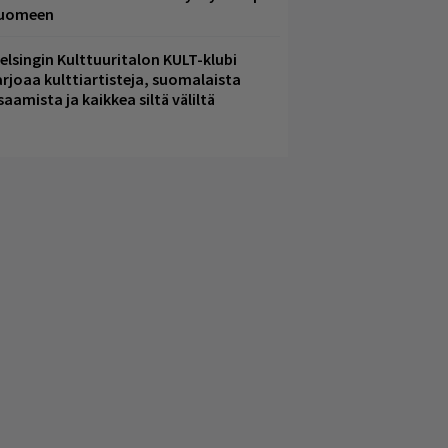
uomeen
elsingin Kulttuuritalon KULT-klubi
arjoaa kulttiartisteja, suomalaista
saamista ja kaikkea siltä väliltä