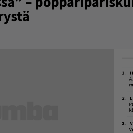
ssa” – poppariparisku
rystä
H
A
m
L
P
k
V
V