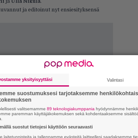
ni
ja
Ulla Nikula
.
uvannut ja editoinut nyt ensiesityksensä
vostamme yksityisyyttäsi
Valintasi
semme suostumuksesi tarjotaksemme henkilökohtai
ökokemuksen
lellisesti valitsemamme
89 teknologiakumppania
hyödynnämme henkilö
H
semme paremman käyttäjäkokemuksen sekä kohdentaaksemme sisältöä
A
a.
m
ällä suostut tietojesi käyttöön seuraavasti
L
laitetunnisteita ja tallennamme evästeitä laitteellesi saadaksemme tie