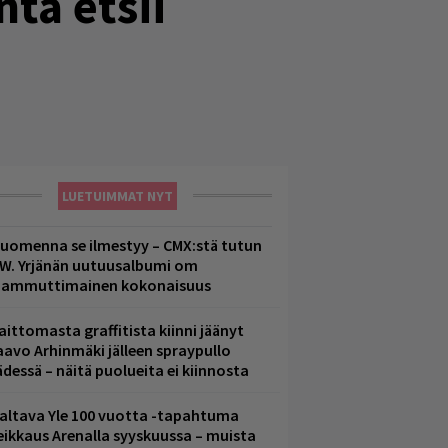
nta etsii
LUETUIMMAT NYT
uomenna se ilmestyy – CMX:stä tutun
.W. Yrjänän uutuusalbumi om
ammuttimainen kokonaisuus
aittomasta graffitista kiinni jäänyt
aavo Arhinmäki jälleen spraypullo
ädessä – näitä puolueita ei kiinnosta
altava Yle 100 vuotta -tapahtuma
eikkaus Arenalla syyskuussa – muista