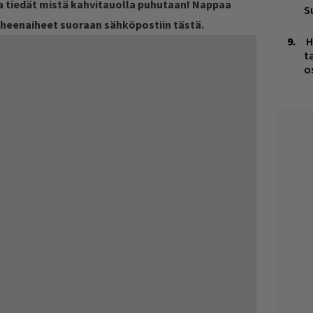
ja tiedät mistä kahvitauolla puhutaan! Nappaa
S
puheenaiheet suoraan sähköpostiin tästä.
H
t
o