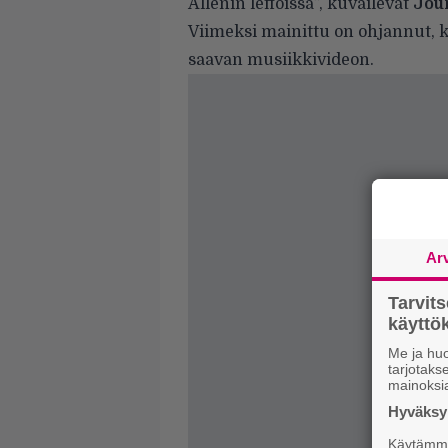
Allenin leffoissa”, kuvailevat
Jou
Viimeksi mainittu on ohjannut, k
saavan musiikkivideon.
Ar
Tarvit
käytt
Me ja huo
tarjotak
mainoksi
Hyväksym
Käytämme 