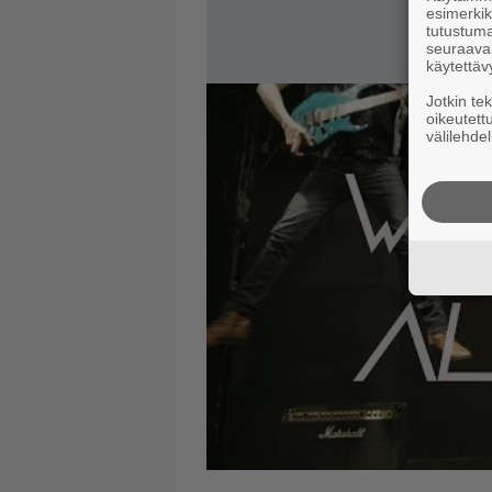
esimerkiks
tutustuma
seuraaval
käytettäv
Jotkin te
oikeutett
välilehdel