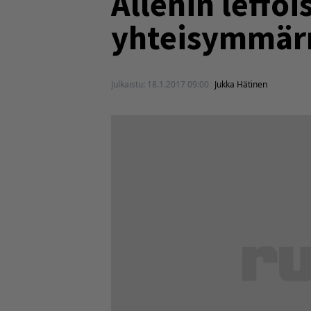
Allenin leffoi
yhteisymmär
Julkaistu:
18.1.2017 09:00
Jukka Hätinen