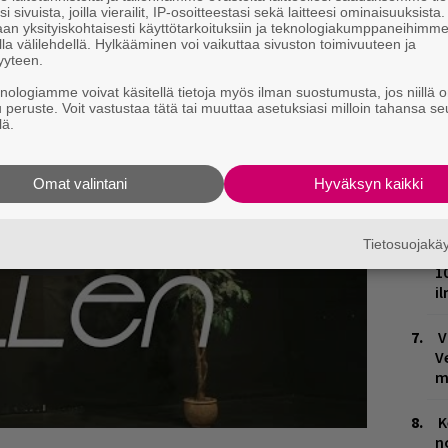
P
i sivuista, joilla vierailit, IP-osoitteestasi sekä laitteesi ominaisuuksista
an yksityiskohtaisesti käyttötarkoituksiin ja teknologiakumppaneihimm
k
la välilehdellä. Hylkääminen voi vaikuttaa sivuston toimivuuteen ja
yyteen.
W
knologiamme voivat käsitellä tietoja myös ilman suostumusta, jos niillä o
n
u peruste. Voit vastustaa tätä tai muuttaa asetuksiasi milloin tahansa se
lä.
T
n
Omat valintani
Hyväksyn kaikki
M
Tietosuojak
M
1
i
V
V
m
K
n