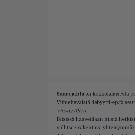
Suuri juhla
on kokkolalaisesta p
Viimekeväistä debyytti-ep:tä se
Woody Allen
.
Biisissä haaveillaan niistä hetkis
vallitsee rakentava yhteisymmärr