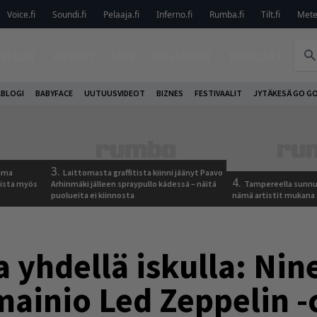
Voice.fi
Soundi.fi
Pelaaja.fi
Inferno.fi
Rumba.fi
Tilt.fi
Metel
TELUT
ARVIOT
LIVE
KOLUMNIT
PODCAST
ABLOGI
BABYFACE
UUTUUSVIDEOT
BIZNES
FESTIVAALIT
JYTÄKESÄ GO G
3.
tuma
Laittomasta graffitista kiinni jäänyt Paavo
4.
uista myös
Arhinmäki jälleen spraypullo kädessä – näitä
Tampereella sunnu
puolueita ei kiinnosta
nämä artistit mukana
 yhdellä iskulla: Nine
mainio Led Zeppelin -