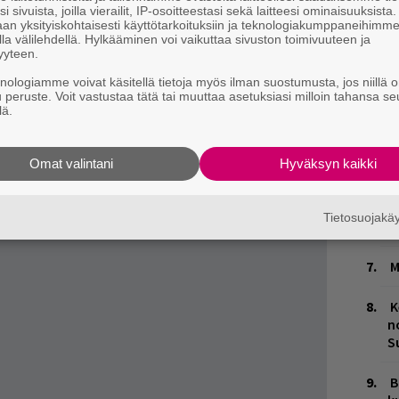
i sivuista, joilla vierailit, IP-osoitteestasi sekä laitteesi ominaisuuksista
n
an yksityiskohtaisesti käyttötarkoituksiin ja teknologiakumppaneihimm
la välilehdellä. Hylkääminen voi vaikuttaa sivuston toimivuuteen ja
yyteen.
V
V
knologiamme voivat käsitellä tietoja myös ilman suostumusta, jos niillä o
m
u peruste. Voit vastustaa tätä tai muuttaa asetuksiasi milloin tahansa se
l with the Dragon Tattoo tulee ensi-iltaan 21.
lä.
M
1
Omat valintani
Hyväksyn kaikki
i
ja tiedät mistä kahvitauolla puhutaan! Nappaa
puheenaiheet suoraan sähköpostiin tästä.
W
Tietosuojak
n
M
K
n
S
B