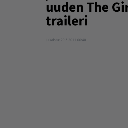
uuden The Gir
traileri
Julkaistu:
29.5.2011 00:40