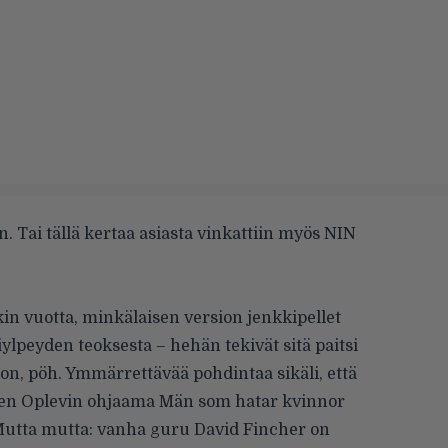
. Tai tällä kertaa asiasta vinkattiin myös NIN
kin vuotta, minkälaisen version jenkkipellet
ylpeyden teoksesta – hehän tekivät sitä paitsi
rsion, pöh. Ymmärrettävää pohdintaa sikäli, että
den Oplevin ohjaama Män som hatar kvinnor
. Mutta mutta: vanha guru David Fincher on