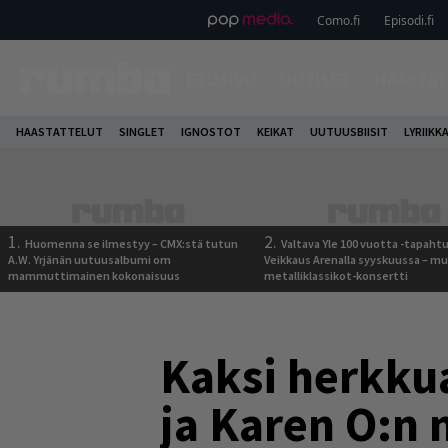
Como.fi
Episodi.fi
ETUSIVU
UUTISET
HAASTAT
HAASTATTELUT
SINGLET
IGNOSTOT
KEIKAT
UUTUUSBIISIT
LYRIIKK
1.
2.
Huomenna se ilmestyy – CMX:stä tutun
Valtava Yle 100 vuotta -tapah
A.W. Yrjänän uutuusalbumi om
Veikkaus Arenalla syyskuussa – m
mammuttimainen kokonaisuus
metalliklassikot-konsertti
Kaksi herkkua
ja Karen O:n 