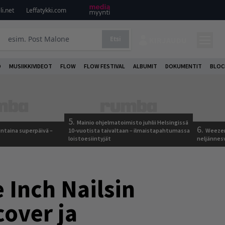
i.net
Leffatykki.com
Etsi
KIRJAUDU
O
MUSIIKKIVIDEOT
FLOW
FLOW FESTIVAL
ALBUMIT
DOKUMENTIT
BLOC
5.
Mainio ohjelmatoimisto juhlii Helsingissä
6.
ntaina superpäivä –
10-vuotista taivaltaan – ilmaistapahtumassa
Weezer
loistoesiintyjät
neljännes
 Inch Nailsin
cover ja