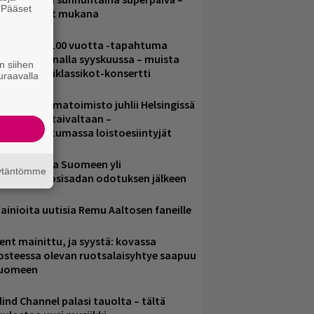
. Pääset
ämä artistit mukana
e
altava Yle 100 vuotta -tapahtuma
eikkaus Arenalla syyskuussa – muista
n siihen
yös metalliklassikot-konsertti
uraavalla
ainio ohjelmatoimisto juhlii Helsingissä
0-vuotista taivaltaan –
lmaistapahtumassa loistoesiintyjät
eezer palaa Suomeen yli
äytäntömme
eljännesvuosisadan odotuksen jälkeen
ainioita uutisia Remu Aaltosen faneille
ent mainittu, ja syystä: kovassa
osteessa olevan ruotsalaisyhtye saapuu
uomeen
lind Channel palasi tauolta – tältä