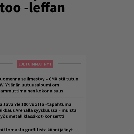
too -leffan
LUETUIMMAT NYT
uomenna se ilmestyy – CMX:stä tutun
.W. Yrjänän uutuusalbumi om
ammuttimainen kokonaisuus
altava Yle 100 vuotta -tapahtuma
eikkaus Arenalla syyskuussa – muista
yös metalliklassikot-konsertti
aittomasta graffitista kiinni jäänyt