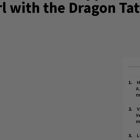
l with the Dragon Tat
H
A
m
V
V
m
L