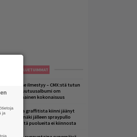
LUETUIMMAT
uomenna se ilmestyy – CMX:stä tutun
.W. Yrjänän uutuusalbumi om
sen
ammuttimainen kokonaisuus
tietoja
aittomasta graffitista kiinni jäänyt
 ja
aavo Arhinmäki jälleen spraypullo
ädessä – näitä puolueita ei kiinnosta
toja
ampereella sunnuntaina superpäivä –