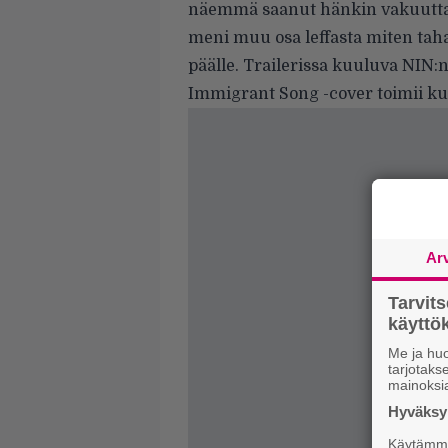
näemmä saanut hänkin vakuuttava
meni muu osa leffasta miten taha
päälle. Trailerissa kuuluva NIN:
Immigrant Song -cover toimii kui
Ar
Tarvit
käytt
Me ja huo
tarjotak
mainoksi
Hyväksym
Käytämme 