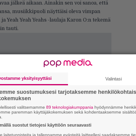
a jälkeä aikaan. Ainakin sen voi sanoa, että
nsa, musiikkipuoli näyttäisi oleva vimpan
n ja Yeah Yeah Yeahs -laulaja Karon O:n tekemä
n tauti.
vostamme yksityisyyttäsi
Valintasi
H
A
semme suostumuksesi tarjotaksemme henkilökohtai
m
ökokemuksen
lellisesti valitsemamme
89 teknologiakumppania
hyödynnämme henkilö
L
semme paremman käyttäjäkokemuksen sekä kohdentaaksemme sisältöä
P
a.
k
ällä suostut tietojesi käyttöön seuraavasti
laitetunnisteita ja tallennamme evästeitä laitteellesi saadaksemme tie
T