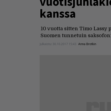
vuotisjuhlaki
kanssa
10 vuotta sitten Timo Lassy 
Suomen tunnetuin saksofonist
Julkaistu:
30.10.2017 15:43
Anna Brotkin