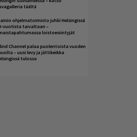
elsingin Suvilahdessa – katso
uvagalleria täältä
ainio ohjelmatoimisto juhlii Helsingissä
0-vuotista taivaltaan –
lmaistapahtumassa loistoesiintyjät
lind Channel palaa puolentoista vuoden
uolta – uusi levy ja jättikeikka
elsingissä tulossa