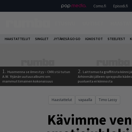
Como.fi
Episodi.fi
ETUSIVU
UUTISET
HAASTAT
HAASTATTELUT
SINGLET
JYTÄKESÄ GO GO
IGNOSTOT
STEELFEST
K
1.
2.
Huomenna se ilmestyy – CMX:stä tutun
Laittomasta graffitista kiinni 
A.W. Yrjänän uutuusalbumi om
Arhinmäki jälleen spraypullo kädes
mammuttimainen kokonaisuus
puolueita ei kiinnosta
Haastattelut
vapaalla
Timo Lassy
Kävimme vene