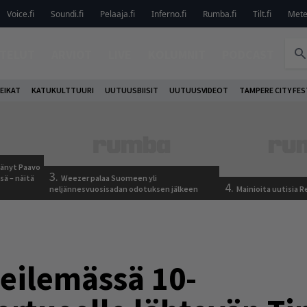
Voice.fi
Soundi.fi
Pelaaja.fi
Inferno.fi
Rumba.fi
Tilt.fi
Metel
TELUT
ARVIOT
LIVE
KOLUMNIT
PODCAST
EIKAT
KATUKULTTUURI
UUTUUSBIISIT
UUTUUSVIDEOT
TAMPERE CITY FES
jäänyt Paavo
3.
sä – näitä
Weezer palaa Suomeen yli
4.
neljännesvuosisadan odotuksen jälkeen
Mainioita uutisia 
ilemässä 10-