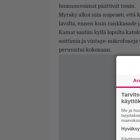
luonnonvoimat päättivät toisin.
Myrsky alkoi niin nopeasti, että 
lavalta, ennen kuin rankkasade ja
Kamat saatiin kyllä lopulta kato
soittimia ja vintage-mikrofoneja
peruuntui kokonaan.
Ar
Tarvit
käytt
Me ja huo
tarjotak
mainoksi
Hyväksym
Käytämme 