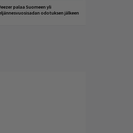
eezer palaa Suomeen yli
eljännesvuosisadan odotuksen jälkeen