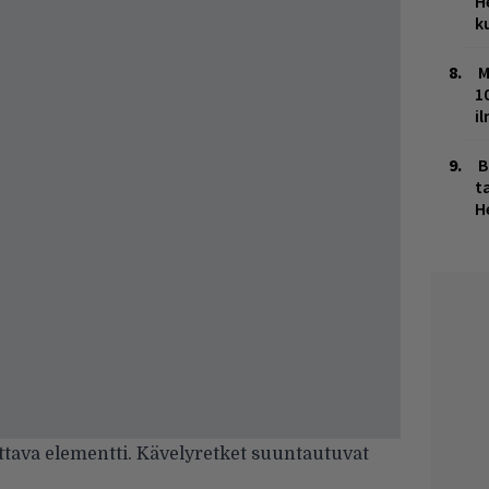
H
k
M
1
i
B
ta
H
ittava elementti. Kävelyretket suuntautuvat