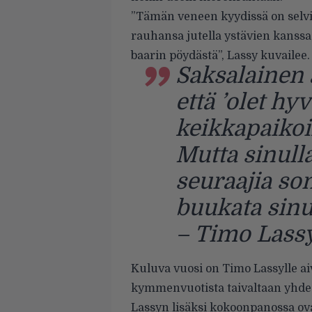
”Tämän veneen kyydissä on selvit
rauhansa jutella ystävien kanssa
baarin pöydästä”, Lassy kuvailee.
Saksalainen 
että ’olet hyv
keikkapaikoi
Mutta sinulla
seuraajia so
buukata sinua
– Timo Lass
Kuluva vuosi on Timo Lassylle aiv
kymmenvuotista taivaltaan yhde
Lassyn lisäksi kokoonpanossa ova