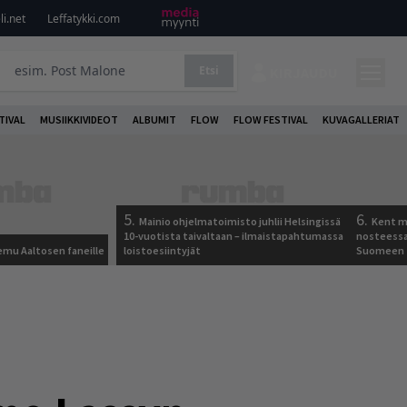
i.net
Leffatykki.com
Etsi
KIRJAUDU
TIVAL
MUSIIKKIVIDEOT
ALBUMIT
FLOW
FLOW FESTIVAL
KUVAGALLERIAT
5.
6.
Mainio ohjelmatoimisto juhlii Helsingissä
Kent ma
10-vuotista taivaltaan – ilmaistapahtumassa
nosteessa
Remu Aaltosen faneille
loistoesiintyjät
Suomeen