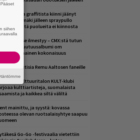
. Pääset
e
aittomasta graffitista kiinni jäänyt
aavo Arhinmäki jälleen spraypullo
ädessä – näitä puolueita ei kiinnosta
n siihen
uraavalla
uomenna se ilmestyy – CMX:stä tutun
.W. Yrjänän uutuusalbumi om
ammuttimainen kokonaisuus
ainioita uutisia Remu Aaltosen faneille
äytäntömme
elsingin Kulttuuritalon KULT-klubi
arjoaa kulttiartisteja, suomalaista
saamista ja kaikkea siltä väliltä
ent mainittu, ja syystä: kovassa
osteessa olevan ruotsalaisyhtye saapuu
uomeen
ytäkesä Go-Go -festivaalia vietettiin