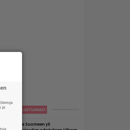
sen
tietoja
 ja
LUETUIMMAT
eezer palaa Suomeen yli
toja
eljännesvuosisadan odotuksen jälkeen