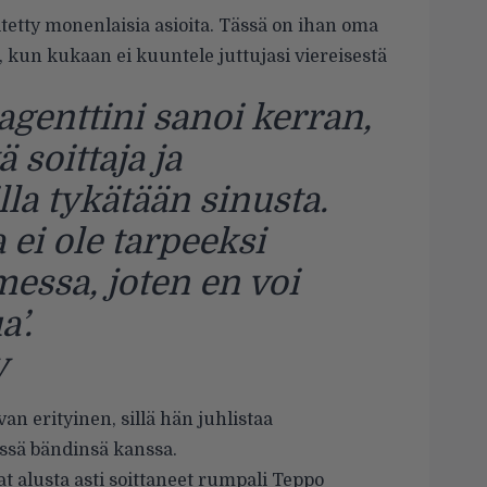
etty monenlaisia asioita. Tässä on ihan oma
, kun kukaan ei kuuntele juttujasi viereisestä
agenttini sanoi kerran,
ä soittaja ja
lla tykätään sinusta.
 ei ole tarpeeksi
messa, joten en voi
’.
y
an erityinen, sillä hän juhlistaa
ssä bändinsä kanssa.
t alusta asti soittaneet rumpali Teppo