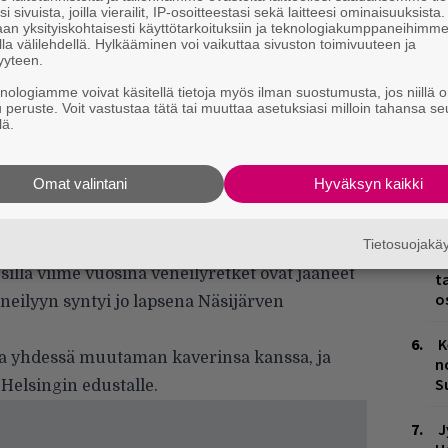
i sivuista, joilla vierailit, IP-osoitteestasi sekä laitteesi ominaisuuksista
an yksityiskohtaisesti käyttötarkoituksiin ja teknologiakumppaneihimm
L
la välilehdellä. Hylkääminen voi vaikuttaa sivuston toimivuuteen ja
yyteen.
P
k
knologiamme voivat käsitellä tietoja myös ilman suostumusta, jos niillä o
u peruste. Voit vastustaa tätä tai muuttaa asetuksiasi milloin tahansa se
lä.
H
A
m
Omat valintani
Hyväksyn kaikki
tä ei ole tietoakaan. Olemme Kaivopuiston
M
 Lassy irrottaa veneen köysiä laiturista.
Tietosuojak
vä: ulkona pärjää ilman talvitakkia.
H
illä viime vuosina veneilyretket ovat jääneet
t
o
eilyyn syntyi jo lapsena Näsijärven
.
K
a yhdessä muutaman kaverinsa kanssa, ja
n
S
 Helsingin edustalle.
J