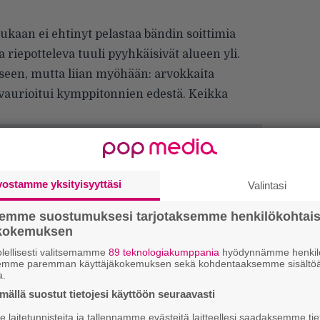
kukaan ei ehtinyt pelastaa bändin soittimia
 riepotteleva tuuli pyyhkäisivät alueen yli.
kseen, mutta liian myöhään: arvokkaita
 vaurioitui kymppitonnien edestä. Keikka
vostamme yksityisyyttäsi
Valintasi
semme suostumuksesi tarjotaksemme henkilökohtai
ökokemuksen
lellisesti valitsemamme
89 teknologiakumppania
hyödynnämme henkilö
semme paremman käyttäjäkokemuksen sekä kohdentaaksemme sisältöä
a.
ällä suostut tietojesi käyttöön seuraavasti
W
laitetunnisteita ja tallennamme evästeitä laitteellesi saadaksemme tie
n