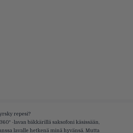
yrsky repesi?
360° -lavan bäkkärillä saksofoni käsissään,
nssa lavalle hetkenä minä hyvänsä. Mutta