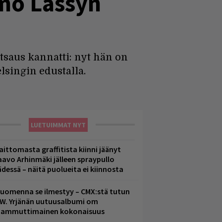
imo Lassyn
tsaus kannatti: nyt hän on
lsingin edustalla.
LUETUIMMAT NYT
aittomasta graffitista kiinni jäänyt
aavo Arhinmäki jälleen spraypullo
ädessä – näitä puolueita ei kiinnosta
uomenna se ilmestyy – CMX:stä tutun
.W. Yrjänän uutuusalbumi om
ammuttimainen kokonaisuus