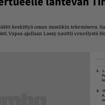
ertueelle lähtevän T
päätti keskittyä oman musiikin tekemiseen. Sa
i. Vapaa-ajallaan Lassy nauttii veneilystä He
L
P
k
H
A
m