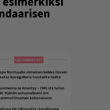
ä esimerkiksi
ndaarisen
LUETUIMMAT NYT
ppu Normaalin viimeinen keikka tänään
 katso kuvagalleria torstailta täältä
uomenna se ilmestyy – CMX:stä tutun
.W. Yrjänän uutuusalbumi om
ammuttimainen kokonaisuus
altava Yle 100 vuotta -tapahtuma