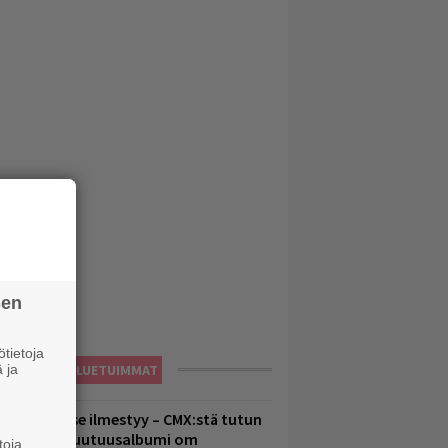
sen
tietoja
 ja
LUETUIMMAT
uomenna se ilmestyy – CMX:stä tutun
.W. Yrjänän uutuusalbumi om
toja