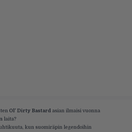
uten
Ol’ Dirty Bastard
asian ilmaisi vuonna
n
laita?
 huhtikuuta, kun suomiräpin legendoihin