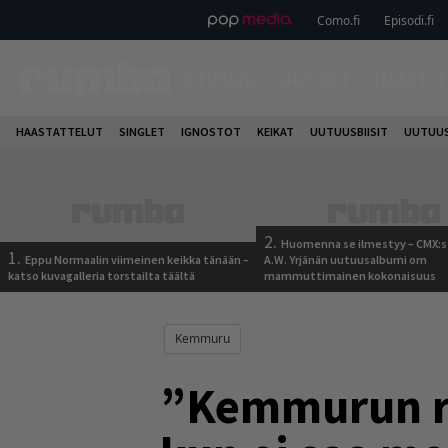
Como.fi
Episodi.fi
ETUSIVU
UUTISET
HAASTAT
HAASTATTELUT
SINGLET
IGNOSTOT
KEIKAT
UUTUUSBIISIT
UUTUUS
2.
Huomenna se ilmestyy – CMX:s
1.
Eppu Normaalin viimeinen keikka tänään –
A.W. Yrjänän uutuusalbumi om
katso kuvagalleria torstailta täältä
mammuttimainen kokonaisuus
Kemmuru
”Kemmurun rä