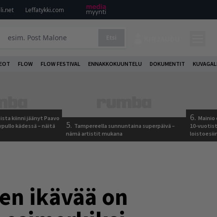
i.net
Leffatykki.com
Etsi
KIRJAUDU
DEOT
FLOW
FLOW FESTIVAL
ENNAKKOKUUNTELU
DOKUMENTIT
KUVAGAL
6.
ista kiinni jäänyt Paavo
Mainio 
5.
ypullo kädessä – näitä
Tampereella sunnuntaina superpäivä –
10-vuotis
nämä artistit mukana
loistoesii
en ikävää on