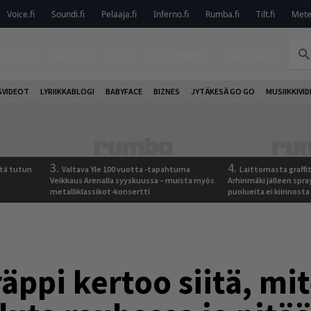
Voice.fi
Soundi.fi
Pelaaja.fi
Inferno.fi
Rumba.fi
Tilt.fi
Metel
TELUT
ARVIOT
LIVE
KOLUMNIT
PODCAST
VIDEOT
LYRIIKKABLOGI
BABYFACE
BIZNES
JYTÄKESÄ GO GO
MUSIIKKIVI
3.
4.
tä tutun
Valtava Yle 100 vuotta -tapahtuma
Laittomasta graffit
Veikkaus Arenalla syyskuussa – muista myös
Arhinmäki jälleen spra
metalliklassikot-konsertti
puolueita ei kiinnosta
ppi kertoo siitä, mit