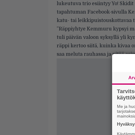
lukeutuva trio esiintyy Yo! Skid
tapahtuman Facebook-sivulla K
katu- tai leikkipuistouskottavaa t
”Räppiyhtye Kemmuru kypsyi maan
tuli päivän valoon syksyllä yli
räppi kertoo siitä, kuinka kivaa 
saa meluta rauhassa ja pitää es
Ar
Tarvit
käytt
Me ja huo
tarjotak
mainoksi
Hyväksym
Käytämme 