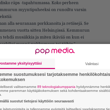
it disko räps -tapahtumassa. Koko perheen
emmurun myyntipuheeksi on runoiltu varsin
ekstiä:
 alla seuranaan porkkanoita ja retiisejä. Se
 kymmenen vuotta sitten Helsingissä. Kemmurun
on tehdä musiikkia ja miten ikävää on kun ei
imerkiksi mennä nukkumaan tai töihin.”
vostamme yksityisyyttäsi
Valintasi
semme suostumuksesi tarjotaksemme henkilökohtai
ökokemuksen
lellisesti valitsemamme
89 teknologiakumppania
hyödynnämme henkilö
semme paremman käyttäjäkokemuksen sekä kohdentaaksemme sisältöä
a.
ällä suostut tietojesi käyttöön seuraavasti
H
A
laitetunnisteita ja tallennamme evästeitä laitteellesi saadaksemme tie