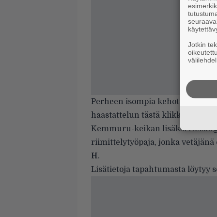
esimerkiks
tutustuma
seuraaval
käytettäv
Jotkin te
oikeutett
välilehdel
Perheen isompia kehotamme p
haastattelun
tästä klikkaamalla
.
Kemmuru-keikan lisäksi Helsingi
riimittelytyöpaja, jonka vetäjän
H
.
Lisätietoja tapahtumasta löytyy 