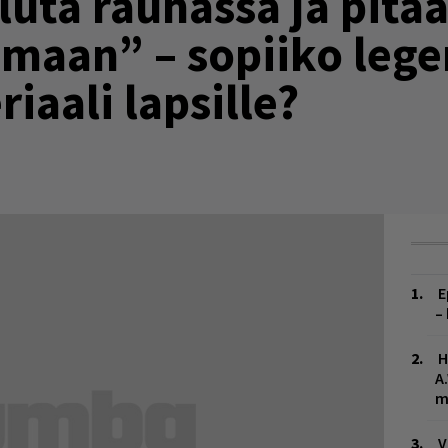
luta rauhassa ja pitä
aan” – sopiiko lege
iaali lapsille?
E
–
H
A
m
V