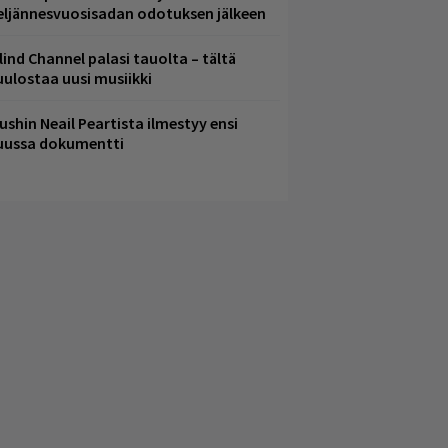
eljännesvuosisadan odotuksen jälkeen
lind Channel palasi tauolta – tältä
uulostaa uusi musiikki
ushin Neail Peartista ilmestyy ensi
uussa dokumentti