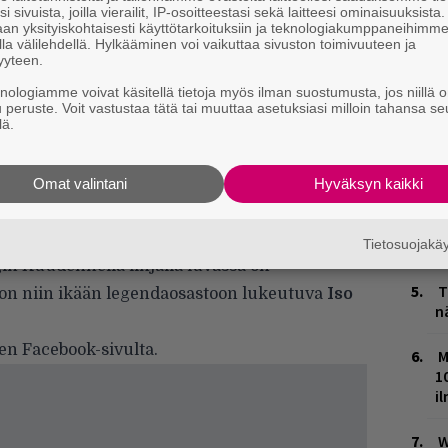
m
i sivuista, joilla vierailit, IP-osoitteestasi sekä laitteesi ominaisuuksista
an yksityiskohtaisesti käyttötarkoituksiin ja teknologiakumppaneihimm
la välilehdellä. Hylkääminen voi vaikuttaa sivuston toimivuuteen ja
L
yyteen.
P
knologiamme voivat käsitellä tietoja myös ilman suostumusta, jos niillä o
k
u peruste. Voit vastustaa tätä tai muuttaa asetuksiasi milloin tahansa se
lä.
E
–
Omat valintani
Hyväksyn kaikki
V
uolestaan lukemaan Rumban Kemmuru-
V
Tietosuojak
m
n Kuudennella linjalla luvassa on
T
ä on niin ikään legendaosastoon lukeutuva
Iso
n
sen
Facebook-sivulta
.
M
1
i
W