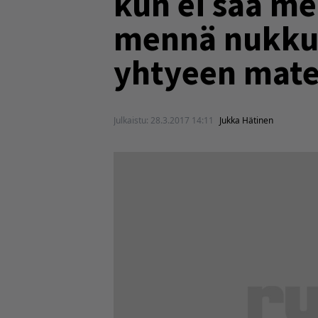
kun ei saa me
mennä nukkum
yhtyeen mater
Julkaistu:
28.3.2017 14:11
Jukka Hätinen