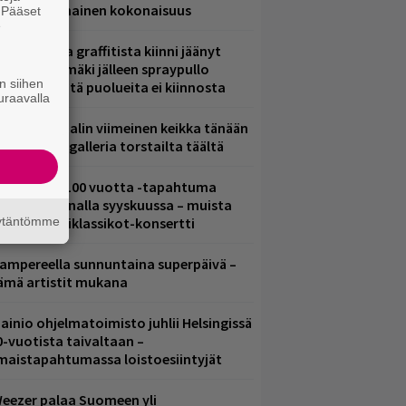
ammuttimainen kokonaisuus
. Pääset
e
aittomasta graffitista kiinni jäänyt
aavo Arhinmäki jälleen spraypullo
n siihen
ädessä – näitä puolueita ei kiinnosta
uraavalla
ppu Normaalin viimeinen keikka tänään
 katso kuvagalleria torstailta täältä
altava Yle 100 vuotta -tapahtuma
eikkaus Arenalla syyskuussa – muista
äytäntömme
yös metalliklassikot-konsertti
ampereella sunnuntaina superpäivä –
ämä artistit mukana
ainio ohjelmatoimisto juhlii Helsingissä
0-vuotista taivaltaan –
lmaistapahtumassa loistoesiintyjät
eezer palaa Suomeen yli