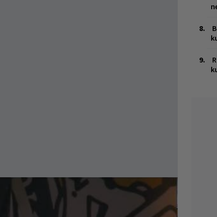
n
B
k
R
k