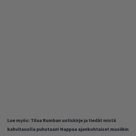
Lue myös:
Tilaa Rumban uutiskirje ja tiedät mistä
kahvitauolla puhutaan! Nappaa ajankohtaiset musiikin