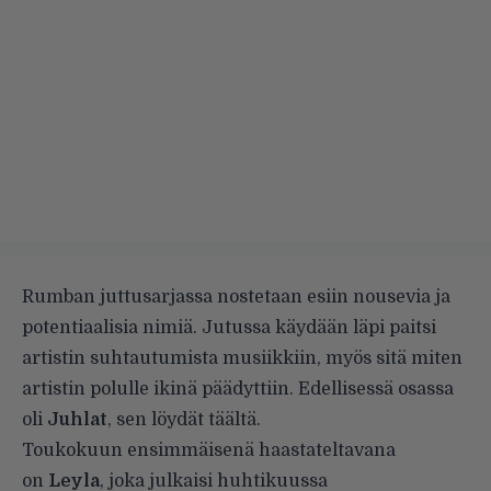
Rumban juttusarjassa nostetaan esiin nousevia ja
potentiaalisia nimiä. Jutussa käydään läpi paitsi
artistin suhtautumista musiikkiin, myös sitä miten
artistin polulle ikinä päädyttiin. Edellisessä osassa
oli
Juhlat
, sen löydät
täältä
.
Toukokuun ensimmäisenä haastateltavana
on
Leyla
, joka julkaisi huhtikuussa