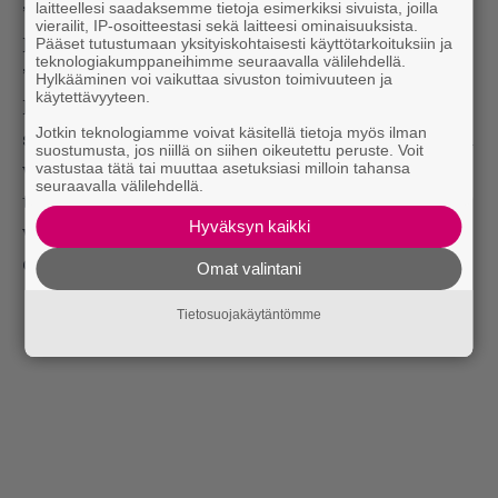
laitteellesi saadaksemme tietoja esimerkiksi sivuista, joilla
”Musiikkini tarkoituksena on olla aitoa. Tunteiden,
vierailit, IP-osoitteestasi sekä laitteesi ominaisuuksista.
Pääset tutustumaan yksityiskohtaisesti käyttötarkoituksiin ja
kontekstin, vibojen, kaiken suhteen.”
teknologiakumppaneihimme seuraavalla välilehdellä.
”Mun vibani ja energiani haluan tuoda musiikin
Hylkääminen voi vaikuttaa sivuston toimivuuteen ja
käytettävyyteen.
kautta muille, ja tähän asti olen onnistunutkin
Jotkin teknologiamme voivat käsitellä tietoja myös ilman
siinä hyvin. Mulle on tärkeää, että pystyn musallani
suostumusta, jos niillä on siihen oikeutettu peruste. Voit
vastustaa tätä tai muuttaa asetuksiasi milloin tahansa
viestimään tunteitani ja fiiliksiäni, olivat ne mitkä
seuraavalla välilehdellä.
tahansa. Mun supervoimani onkin se, että osaan
Hyväksyn kaikki
välittää tuon kaiken niin, että se kuulostaa hyvältä
omalla ainutlaatuisella tyylilläni.”
Omat valintani
Tietosuojakäytäntömme