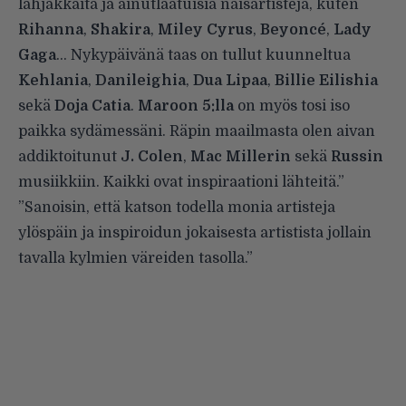
lahjakkaita ja ainutlaatuisia naisartisteja, kuten
Rihanna
,
Shakira
,
Miley
Cyrus
,
Beyoncé
,
Lady
Gaga
… Nykypäivänä taas on tullut kuunneltua
Kehlania
,
Danileighia
,
Dua
L
ipaa
,
Billie
Eilishia
sekä
Doja
Catia
.
Maroon 5:lla
on myös tosi iso
paikka sydämessäni. Räpin maailmasta olen aivan
addiktoitunut
J. Colen
,
Mac
Millerin
sekä
Russin
musiikkiin. Kaikki ovat inspiraationi lähteitä.”
”Sanoisin, että katson todella monia artisteja
ylöspäin ja inspiroidun jokaisesta artistista jollain
tavalla kylmien väreiden tasolla.”