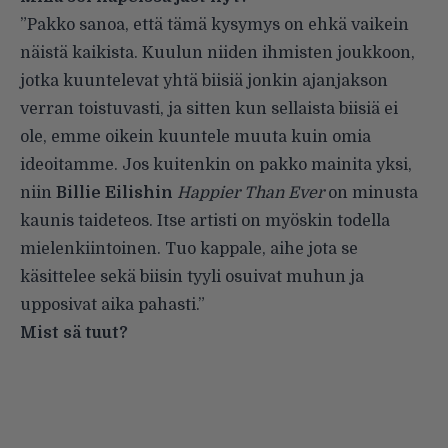
”Pakko sanoa, että tämä kysymys on ehkä vaikein
näistä kaikista. Kuulun niiden ihmisten joukkoon,
jotka kuuntelevat yhtä biisiä jonkin ajanjakson
verran toistuvasti, ja sitten kun sellaista biisiä ei
ole, emme oikein kuuntele muuta kuin omia
ideoitamme. Jos kuitenkin on pakko mainita yksi,
niin
Billie Eilishin
Happier Than Ever
on minusta
kaunis taideteos. Itse artisti on myöskin todella
mielenkiintoinen. Tuo kappale, aihe jota se
käsittelee sekä biisin tyyli osuivat muhun ja
upposivat aika pahasti.”
Mist sä tuut?