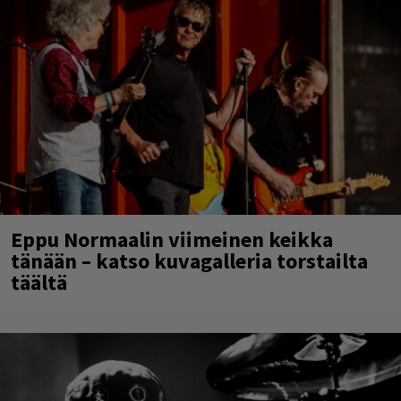
Eppu Normaalin viimeinen keikka
tänään – katso kuvagalleria torstailta
täältä