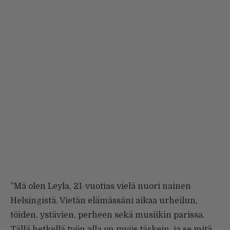
”Mä olen Leyla, 21-vuotias vielä nuori nainen
Helsingistä. Vietän elämässäni aikaa urheilun,
töiden, ystävien, perheen sekä musiikin parissa.
Tällä hetkellä työn alla on myös tärkein, ja se mitä