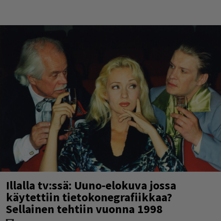
Illalla tv:ssä: Uuno-elokuva jossa
käytettiin tietokonegrafiikkaa?
Sellainen tehtiin vuonna 1998