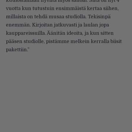
kuulostamaan hyviltä myös sanoin. Siitä on nyt 4
vuotta kun tutustuin ensimmäistä kertaa siihen,
millaista on tehdä musaa studiolla. Tekisinpä
enemmän. Kirjoitan jatkuvasti ja laulan jopa
kauppareissuilla. Äänitän ideoita, ja kun sitten
pääsen studiolle, pistämme melkein kerralla biisit
pakettiin.”