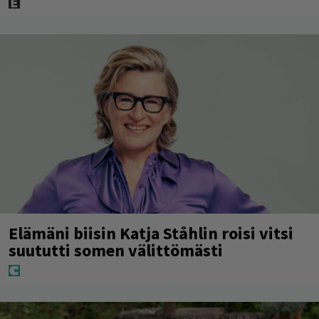
Elämäni biisin Katja Ståhlin roisi vitsi
suututti somen välittömästi