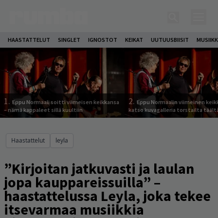
HAASTATTELUT
SINGLET
IGNOSTOT
KEIKAT
UUTUUSBIISIT
MUSIIKK
1.
2.
Eppu Normaali soitti viimeisen keikkansa
Eppu Normaalin viimeinen keik
– nämä kappaleet sillä kuultiin
katso kuvagalleria torstailta täält
Haastattelut
leyla
”Kirjoitan jatkuvasti ja laulan
jopa kauppareissuilla” –
haastattelussa Leyla, joka tekee
itsevarmaa musiikkia