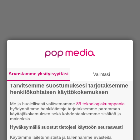
Arvostamme yksityisyyttäsi
Valintasi
Tarvitsemme suostumuksesi tarjotaksemme
henkilökohtaisen käyttökokemuksen
Me ja huolellisesti valitsemamme
89 teknologiakumppania
hyödynnämme henkilötietoja tarjotaksemme paremman
käyttäjäkokemuksen sekä kohdentaaksemme sisältöä ja
mainoksia.
Hyväksymällä suostut tietojesi käyttöön seuraavasti
Käytämme laitetunnisteita ja tallennamme evästeitä