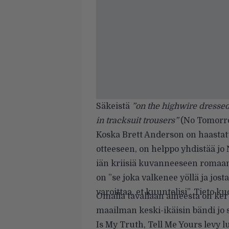
Säkeistä
”on the highwire dressed
in tracksuit trousers”
(No Tomorro
Koska Brett Anderson on haastat
otteeseen, on helppo yhdistää j
iän kriisiä kuvanneeseen romaan
on ”se joka valkenee yöllä ja jost
varoittaa, et kuuntelisi”. Tieto ku
Omalla tavallaan aiheesta on ker
maailman keski-ikäisin bändi jo 
Is My Truth, Tell Me Yours levy 