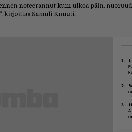
e ennen noteerannut kuin ulkoa päin, nuoruude
 kirjoittaa Samuli Knuuti.
L
P
k
W
n
H
A
m