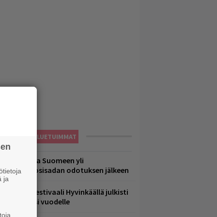
LUETUIMMAT
sen
eezer palaa Suomeen yli
eljännesvuosisadan odotuksen jälkeen
tietoja
 ja
ärimetallifestivaali Hyvinkäällä julkisti
iintyjiä ensi vuodelle
toja