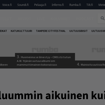
Voice.fi
Soundi.fi
Pelaaja.fi
Inferno.fi
Rumba.fi
Tilt.fi
Metel
TELUT
ARVIOT
LIVE
KOLUMNIT
PODCAST
EIKAT
KATUKULTTUURI
TAMPERE CITY FESTIVAL
UUTUUSBIISIT
UUTUUSVI
3.
Huomenna se ilmestyy – CMX:stä tutun
A.W. Yrjänän uutuusalbumi om
4.
älkeen
mammuttimainen kokonaisuus
Mainioita uutisia 
luummin aikuinen ku