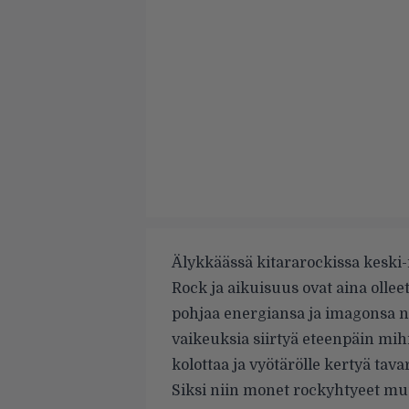
Älykkäässä kitararockissa keski-
Rock ja aikuisuus ovat aina ollee
pohjaa energiansa ja imagonsa nu
vaikeuksia siirtyä eteenpäin mih
kolottaa ja vyötärölle kertyä tava
Siksi niin monet rockyhtyeet mu