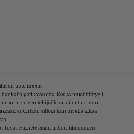
ikä on uusi musta.
t hankalia petikavereita. Koska musiikkityyli
oruuteen, sen tekijöille on aina tuottanut
inkään suuntaan silloin kun niveliä alkaa
raa.
uttuvat vanhetessaan tribuuttibändeiksi