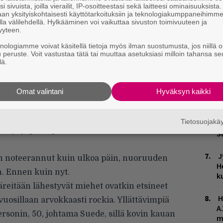
L
i sivuista, joilla vierailit, IP-osoitteestasi sekä laitteesi ominaisuuksista
an yksityiskohtaisesti käyttötarkoituksiin ja teknologiakumppaneihimm
P
la välilehdellä. Hylkääminen voi vaikuttaa sivuston toimivuuteen ja
k
yyteen.
knologiamme voivat käsitellä tietoja myös ilman suostumusta, jos niillä o
M
u peruste. Voit vastustaa tätä tai muuttaa asetuksiasi milloin tahansa se
lä.
H
si toki menneiden vuosikymmenten
t
n aikuistuminen (joka on vain kaunis sana
o
Omat valintani
Hyväksyn kaikki
iin seikkoihin: tempon putoamiseen musiikissa,
K
ien pukeutumiseen.
”It’s hip to be square”
, Huey
Tietosuojak
n
kkis, ja jupit napsuttivat sormiaan tahdissa
S
J
nen noteerannut kuin ulkoa päin, nuoruuden
H
n. Ennen kuin nyt.
k
reitään lähestyvät miehet ovatkin etsineet
H
vuosillaan arvokkaasti rockia. Yllättävimpiä
A
ersonin, 50, johtama Suede, sillä kovin kauan
m