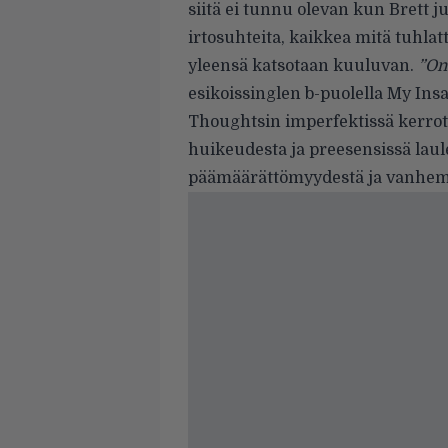
siitä ei tunnu olevan kun Brett 
irtosuhteita, kaikkea mitä tuhla
yleensä katsotaan kuuluvan.
”On
esikoissinglen b-puolella My Insa
Thoughtsin imperfektissä kerr
huikeudesta ja preesensissä lau
päämäärättömyydestä ja vanhem