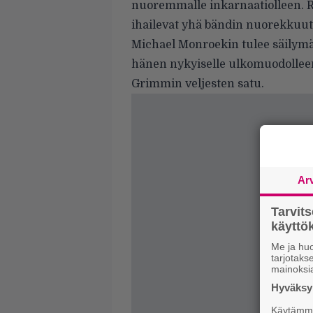
nuoremmalle inkarnaatiolleen. Ro
ihailevat yhä bändin nuorekkuutt
Michael Monroekin tulee säilym
hänen nykyiselle ulkomuodolleen
Grimmin veljesten satu.
Ar
Tarvit
käytt
Me ja huo
tarjotak
mainoksi
Hyväksym
Käytämme 