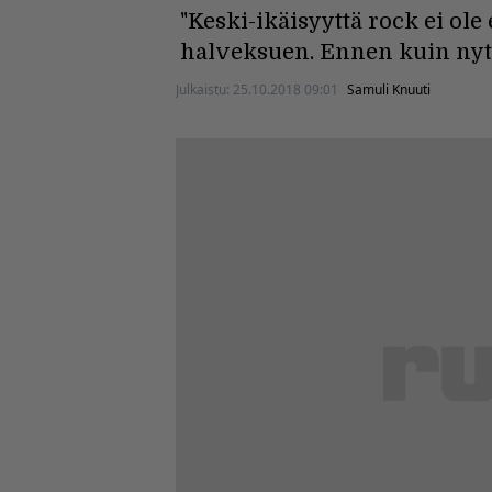
"Keski-ikäisyyttä rock ei ol
halveksuen. Ennen kuin nyt",
Julkaistu:
25.10.2018 09:01
Samuli Knuuti