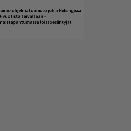
ainio ohjelmatoimisto juhlii Helsingissä
0-vuotista taivaltaan –
lmaistapahtumassa loistoesiintyjät