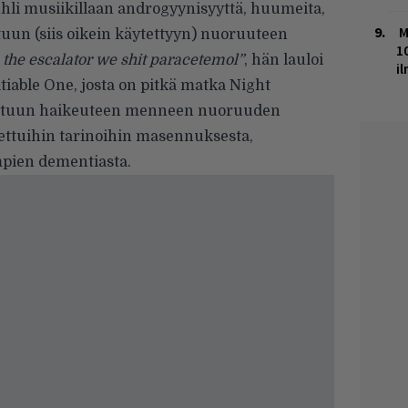
juhli musiikillaan androgyynisyyttä, huumeita,
M
ttuun (siis oikein käytettyyn) nuoruuteen
1
 the escalator we shit paracetemol”
, hän lauloi
i
tiable One, josta on pitkä matka Night
ottuun haikeuteen menneen nuoruuden
lettuihin tarinoihin masennuksesta,
pien dementiasta.