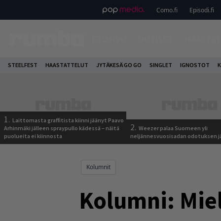
Como.fi
Episodi.fi
ETUSIVU
UUTISET
HAASTAT
STEELFEST
HAASTATTELUT
JYTÄKESÄ GO GO
SINGLET
IGNOSTOT
K
1.
Laittomasta graffitista kiinni jäänyt Paavo
2.
Arhinmäki jälleen spraypullo kädessä – näitä
Weezer palaa Suomeen yli
puolueita ei kiinnosta
neljännesvuosisadan odotuksen j
Kolumnit
Kolumni: Mie