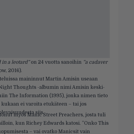
 in a leotard”
on 24 vuotta sanoihin
”a cadaver
w, 2016).
teluissa maininnut Martin Amisin useaan
o Night Thoughts -albumin nimi Amisin keski-
iin The Information (1995), jonka nimen tieto
a kukaan ei varoita etukäteen – tai jos
olevaisuudesta siis.
tonut myös Manic Street Preachers, josta tuli
silloin, kun Richey Edwards katosi. ”Onko This
luopumisesta – vai ovatko Manicsit vain