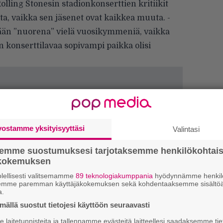
lling Stonesin stadionkonserttien kritiikit
a, vaikka sen jäsenet ovat kaikkea muuta. ­
ään ”nuorena” vielä vuosikymmeniä, vaikka
 konserttilavaa sopivampi paikka olisi
vostamme yksityisyyttäsi
Valintasi
semme suostumuksesi tarjotaksemme henkilökohtai
ökokemuksen
W
n
lellisesti valitsemamme
89 teknologiakumppania
hyödynnämme henkilö
semme paremman käyttäjäkokemuksen sekä kohdentaaksemme sisältöä
a.
Ä
ällä suostut tietojesi käyttöön seuraavasti
es
laitetunnisteita ja tallennamme evästeitä laitteellesi saadaksemme tie