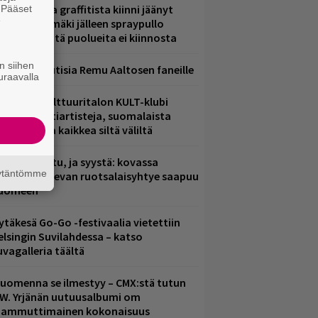
aittomasta graffitista kiinni jäänyt
. Pääset
e
aavo Arhinmäki jälleen spraypullo
ädessä – näitä puolueita ei kiinnosta
n siihen
ainioita uutisia Remu Aaltosen faneille
uraavalla
elsingin Kulttuuritalon KULT-klubi
arjoaa kulttiartisteja, suomalaista
saamista ja kaikkea siltä väliltä
ent mainittu, ja syystä: kovassa
äytäntömme
osteessa olevan ruotsalaisyhtye saapuu
uomeen
ytäkesä Go-Go -festivaalia vietettiin
elsingin Suvilahdessa – katso
uvagalleria täältä
uomenna se ilmestyy – CMX:stä tutun
.W. Yrjänän uutuusalbumi om
ammuttimainen kokonaisuus