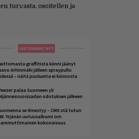
n turvasta, osoitellen ja
LUETUIMMAT NYT
aittomasta graffitista kiinni jäänyt
aavo Arhinmäki jälleen spraypullo
ädessä – näitä puolueita ei kiinnosta
eezer palaa Suomeen yli
eljännesvuosisadan odotuksen jälkeen
uomenna se ilmestyy – CMX:stä tutun
.W. Yrjänän uutuusalbumi om
ammuttimainen kokonaisuus