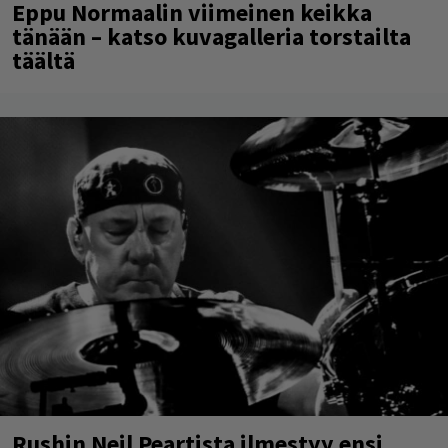
Eppu Normaalin viimeinen keikka
tänään – katso kuvagalleria torstailta
täältä
Rushin Neil Peartista ilmestyy ensi