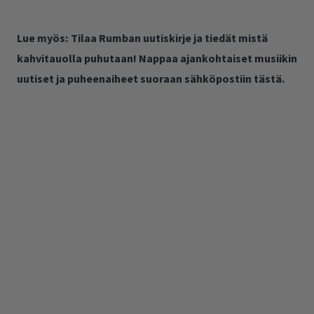
Lue myös:
Tilaa Rumban uutiskirje ja tiedät mistä
kahvitauolla puhutaan! Nappaa ajankohtaiset musiikin
uutiset ja puheenaiheet suoraan sähköpostiin tästä.