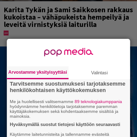
Karita Tykän ja Sami Saikkosen rakkaus
kukoistaa – vähäpukeista hempeilyä ja
leveitä virnistyksiä laiturilla
Arvostamme yksityisyyttäsi
Valintasi
Tarvitsemme suostumuksesi tarjotaksemme
henkilökohtaisen käyttökokemuksen
Me ja huolellisesti valitsemamme
89 teknologiakumppania
hyödynnämme henkilötietoja tarjotaksemme paremman
käyttäjäkokemuksen sekä kohdentaaksemme sisältöä ja
mainoksia.
Hyväksymällä suostut tietojesi käyttöön seuraavasti
Käytämme laitetunnisteita ja tallennamme evästeitä