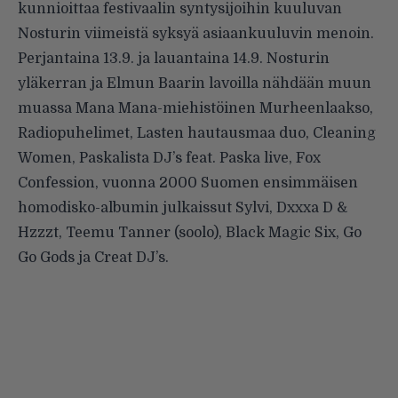
kunnioittaa festivaalin syntysijoihin kuuluvan
Nosturi​n viimeistä syksyä asiaankuuluvin menoin.
Perjantaina 13.9. ja lauantaina 14.9. Nosturin
yläkerran ja Elmun Baari​n lavoilla nähdään muun
muassa Mana Mana-miehistöinen Murheenlaakso​,
Radiopuhelimet​, Lasten hautausmaa duo, Cleaning
Women​, Paskalista DJ’s feat. Paska live, Fox
Confession​, vuonna 2000 Suomen ensimmäisen
homodisko-albumin julkaissut Sylvi, Dxxxa D &
Hzzzt, Teemu Tanner (soolo), Black Magic Six​, Go
Go Gods​ ja Creat DJ’s.