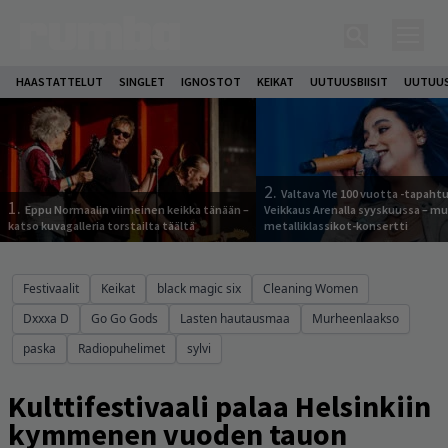
HAASTATTELUT
SINGLET
IGNOSTOT
KEIKAT
UUTUUSBIISIT
UUTUUS
2.
Valtava Yle 100 vuotta -tapah
1.
Eppu Normaalin viimeinen keikka tänään –
Veikkaus Arenalla syyskuussa – m
katso kuvagalleria torstailta täältä
metalliklassikot-konsertti
Festivaalit
Keikat
black magic six
Cleaning Women
Dxxxa D
Go Go Gods
Lasten hautausmaa
Murheenlaakso
paska
Radiopuhelimet
sylvi
Kulttifestivaali palaa Helsinkiin
kymmenen vuoden tauon