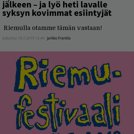
jälkeen – ja lyö heti lavalle
syksyn kovimmat esiintyjät
Riemulla otamme tämän vastaan!
Julkaistu:
18.7.2019 12:46
Jarkko Fräntilä