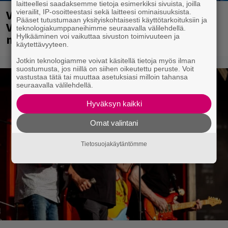
laitteellesi saadaksemme tietoja esimerkiksi sivuista, joilla
Valtava Yle 100 vuotta -tapahtuma
vierailit, IP-osoitteestasi sekä laitteesi ominaisuuksista.
Pääset tutustumaan yksityiskohtaisesti käyttötarkoituksiin ja
Veikkaus Arenalla syyskuussa – muista
teknologiakumppaneihimme seuraavalla välilehdellä.
myös metalliklassikot-konsertti
Hylkääminen voi vaikuttaa sivuston toimivuuteen ja
käytettävyyteen.
Jotkin teknologiamme voivat käsitellä tietoja myös ilman
suostumusta, jos niillä on siihen oikeutettu peruste. Voit
vastustaa tätä tai muuttaa asetuksiasi milloin tahansa
seuraavalla välilehdellä.
Hyväksyn kaikki
Omat valintani
Tietosuojakäytäntömme