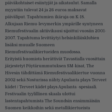
päiväkohtaiset esiintyjät ja aikataulut. Samalla
myyntiin tulevat 24 ja 26 euroa maksavat
päiväliput. Tapahtumien ikäraja on K-18.
Alkujaan Riemu-levymerkin ympärille syntyneen
Riemufestivaalin aktiivikausi sijoittui vuosiin 2001-
2007. Tapahtuma levittäytyi helsinkiläisklubien
lisäksi muualle Suomeen
Riemufestivaalikiertueiden muodossa.
Erityistä huomiota herättivät Tavastialla vuosittain
järjestetyt Pöytärummutuksen SM-kisat, The
Hivesin tähdittämä Riemufestivaalikiertue vuonna
2002 sekä Nosturissa nähty Apulanta plays Terveet
kädet / Terveet kädet plays Apulanta -spesiaali.
Festivaalin tyylillinen skaala ulottui
lastentapahtumista The Soundsin ensimmäisiin
Suomen keikkoihin sekä metallikiertueista