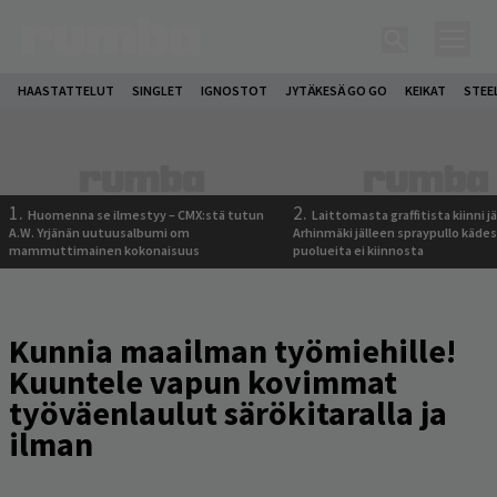
HAASTATTELUT
SINGLET
IGNOSTOT
JYTÄKESÄ GO GO
KEIKAT
STEE
1.
2.
Huomenna se ilmestyy – CMX:stä tutun
Laittomasta graffitista kiinni 
A.W. Yrjänän uutuusalbumi om
Arhinmäki jälleen spraypullo kädes
mammuttimainen kokonaisuus
puolueita ei kiinnosta
Kunnia maailman työmiehille!
Kuuntele vapun kovimmat
työväenlaulut särökitaralla ja
ilman