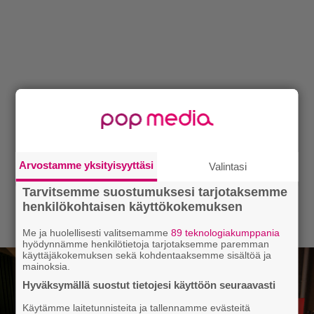
Arvostamme yksityisyyttäsi
Valintasi
Tarvitsemme suostumuksesi tarjotaksemme
henkilökohtaisen käyttökokemuksen
Me ja huolellisesti valitsemamme
89 teknologiakumppania
hyödynnämme henkilötietoja tarjotaksemme paremman
käyttäjäkokemuksen sekä kohdentaaksemme sisältöä ja
mainoksia.
Hyväksymällä suostut tietojesi käyttöön seuraavasti
Käytämme laitetunnisteita ja tallennamme evästeitä