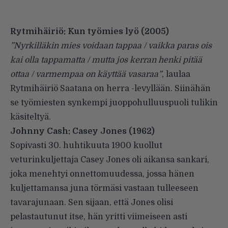
Rytmihäiriö: Kun työmies lyö
(2005)
”Nyrkilläkin mies voidaan tappaa / vaikka paras ois
kai olla tappamatta / mutta jos kerran henki pitää
ottaa / varmempaa on käyttää vasaraa”
, laulaa
Rytmihäiriö Saatana on herra -levyllään. Siinähän
se työmiesten synkempi juoppohulluuspuoli tulikin
käsiteltyä.
Johnny Cash: Casey Jones
(1962)
Sopivasti 30. huhtikuuta 1900 kuollut
veturinkuljettaja Casey Jones oli aikansa sankari,
joka menehtyi onnettomuudessa, jossa hänen
kuljettamansa juna törmäsi vastaan tulleeseen
tavarajunaan. Sen sijaan, että Jones olisi
pelastautunut itse, hän yritti viimeiseen asti