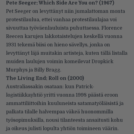
Pete Seeger: Which Side Are You on?
(1967)
Pet Seeger on levyttänyt niin jumalattoman monta
protestilaulua, ettei vanhaa protestilaulajaa voi
sivuuttaa työväenlauluista puhuttaessa. Florence
Reecen karujen lakkotaistelujen keskellä vuonna
1931 tekemä biisi on hieno sävellys, jonka on
levyttänyt läjä muitakin artisteja, kuten tällä listalla
muiden laulujen voimin komeilevat
Dropkick
Murphys
ja
Billy Bragg
.
The Living End: Roll on
(2000)
Australiassakin osataan: kun Patrick-
logistiikkayhtiö yritti vuonna 1998 päästä eroon
ammattiliittoihin kuuluneista satamatyöläisistä ja
palkata tilalle halvempaa väkeä huonommilla
työsopimuksilla, nousi tilanteesta ansaitusti kohu
ja oikeus julisti lopulta yhtiön toimineen väärin.