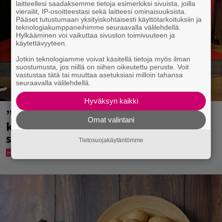
laitteellesi saadaksemme tietoja esimerkiksi sivuista, joilla
vierailit, IP-osoitteestasi sekä laitteesi ominaisuuksista.
Pääset tutustumaan yksityiskohtaisesti käyttötarkoituksiin ja
teknologiakumppaneihimme seuraavalla välilehdellä.
Hylkääminen voi vaikuttaa sivuston toimivuuteen ja
käytettävyyteen.
Jotkin teknologiamme voivat käsitellä tietoja myös ilman
suostumusta, jos niillä on siihen oikeutettu peruste. Voit
vastustaa tätä tai muuttaa asetuksiasi milloin tahansa
seuraavalla välilehdellä.
Hyväksyn kaikki
”Että semmonen sirkus” – TTK-
Omat valintani
kilpailijat julkistettiin ja kansalla on
sanottavaa
Tietosuojakäytäntömme