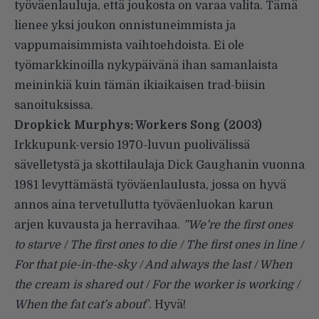
työväenlauluja, että joukosta on varaa valita. Tämä
lienee yksi joukon onnistuneimmista ja
vappumaisimmista vaihtoehdoista. Ei ole
työmarkkinoilla nykypäivänä ihan samanlaista
meininkiä kuin tämän ikiaikaisen trad-biisin
sanoituksissa.
Dropkick Murphys: Workers Song
(2003)
Irkkupunk-versio 1970-luvun puolivälissä
sävelletystä ja skottilaulaja Dick Gaughanin vuonna
1981 levyttämästä työväenlaulusta, jossa on hyvä
annos aina tervetullutta työväenluokan karun
arjen kuvausta ja herravihaa.
”We’re the first ones
to starve / The first ones to die / The first ones in line /
For that pie-in-the-sky / And always the last / When
the cream is shared out / For the worker is working /
When the fat cat’s about
”. Hyvä!