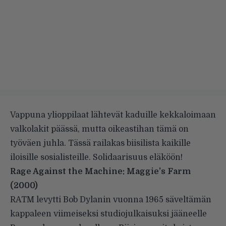
Vappuna ylioppilaat lähtevät kaduille kekkaloimaan
valkolakit päässä, mutta oikeastihan tämä on
työväen juhla. Tässä railakas biisilista kaikille
iloisille sosialisteille. Solidaarisuus eläköön!
Rage Against the Machine: Maggie’s Farm
(2000)
RATM levytti Bob Dylanin vuonna 1965 säveltämän
kappaleen viimeiseksi studiojulkaisuksi jääneelle