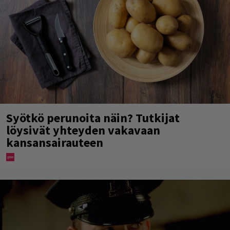
Syötkö perunoita näin? Tutkijat
löysivät yhteyden vakavaan
kansansairauteen