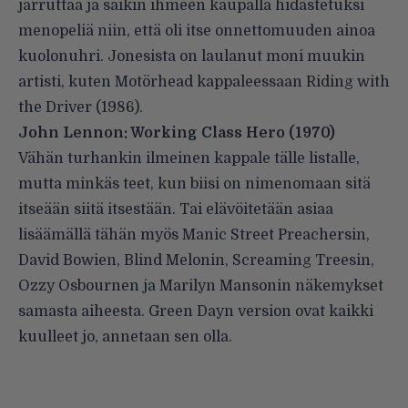
jarruttaa ja saikin ihmeen kaupalla hidastetuksi
menopeliä niin, että oli itse onnettomuuden ainoa
kuolonuhri. Jonesista on laulanut moni muukin
artisti, kuten Motörhead kappaleessaan
Riding with
the Driver
(1986).
John Lennon: Working Class Hero
(1970)
Vähän turhankin ilmeinen kappale tälle listalle,
mutta minkäs teet, kun biisi on nimenomaan sitä
itseään siitä itsestään. Tai elävöitetään asiaa
lisäämällä tähän myös
Manic Street Preachersin
,
David Bowien
,
Blind Melonin
,
Screaming Treesin
,
Ozzy Osbournen
ja
Marilyn Mansonin
näkemykset
samasta aiheesta. Green Dayn version ovat kaikki
kuulleet jo, annetaan sen olla.