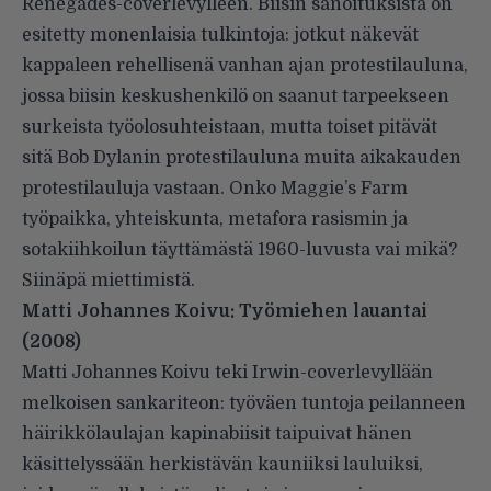
Renegades-coverlevylleen. Biisin sanoituksista on
esitetty monenlaisia tulkintoja: jotkut näkevät
kappaleen rehellisenä vanhan ajan protestilauluna,
jossa biisin keskushenkilö on saanut tarpeekseen
surkeista työolosuhteistaan, mutta toiset pitävät
sitä Bob Dylanin protestilauluna muita aikakauden
protestilauluja vastaan. Onko Maggie’s Farm
työpaikka, yhteiskunta, metafora rasismin ja
sotakiihkoilun täyttämästä 1960-luvusta vai mikä?
Siinäpä miettimistä.
Matti Johannes Koivu: Työmiehen lauantai
(2008)
Matti Johannes Koivu teki Irwin-coverlevyllään
melkoisen sankariteon: työväen tuntoja peilanneen
häirikkölaulajan kapinabiisit taipuivat hänen
käsittelyssään herkistävän kauniiksi lauluiksi,