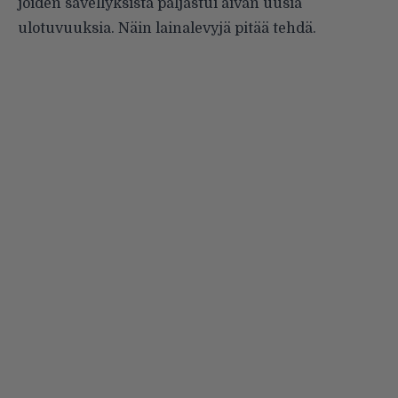
joiden sävellyksistä paljastui aivan uusia
ulotuvuuksia. Näin lainalevyjä pitää tehdä.