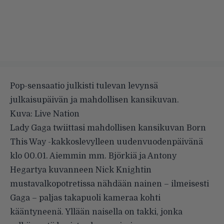
Pop-sensaatio julkisti tulevan levynsä
julkaisupäivän ja mahdollisen kansikuvan.
Kuva: Live Nation
Lady Gaga
twiittasi
mahdollisen kansikuvan Born
This Way -kakkoslevylleen uudenvuodenpäivänä
klo 00.01. Aiemmin mm.
Björkiä
ja
Antony
Hegartya
kuvanneen Nick Knightin
mustavalkopotretissa nähdään nainen – ilmeisesti
Gaga – paljas takapuoli kameraa kohti
kääntyneenä. Yllään naisella on takki, jonka