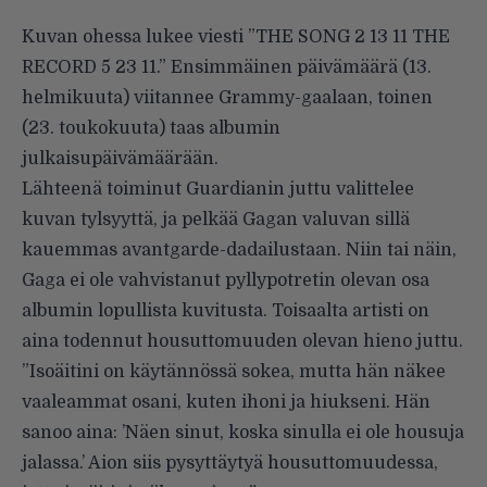
Kuvan ohessa lukee viesti ”THE SONG 2 13 11 THE
RECORD 5 23 11.” Ensimmäinen päivämäärä (13.
helmikuuta) viitannee Grammy-gaalaan, toinen
(23. toukokuuta) taas albumin
julkaisupäivämäärään.
Lähteenä toiminut Guardianin juttu valittelee
kuvan tylsyyttä, ja pelkää Gagan valuvan sillä
kauemmas avantgarde-dadailustaan. Niin tai näin,
Gaga ei ole vahvistanut pyllypotretin olevan osa
albumin lopullista kuvitusta. Toisaalta artisti on
aina todennut housuttomuuden olevan hieno juttu.
”Isoäitini on käytännössä sokea, mutta hän näkee
vaaleammat osani, kuten ihoni ja hiukseni. Hän
sanoo aina: ’Näen sinut, koska sinulla ei ole housuja
jalassa.’ Aion siis pysyttäytyä housuttomuudessa,