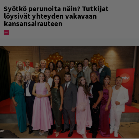
Syötkö perunoita näin? Tutkijat
löysivät yhteyden vakavaan
kansansairauteen