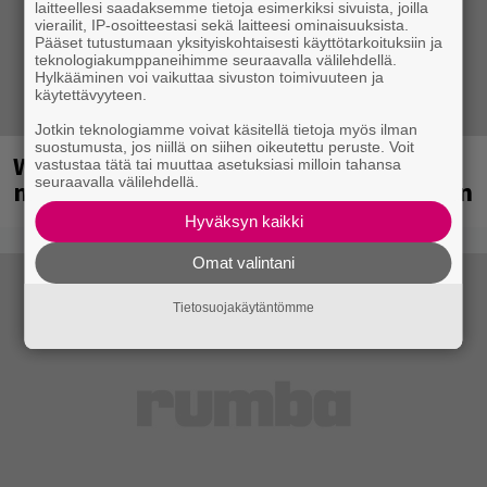
laitteellesi saadaksemme tietoja esimerkiksi sivuista, joilla
vierailit, IP-osoitteestasi sekä laitteesi ominaisuuksista.
Pääset tutustumaan yksityiskohtaisesti käyttötarkoituksiin ja
teknologiakumppaneihimme seuraavalla välilehdellä.
Hylkääminen voi vaikuttaa sivuston toimivuuteen ja
käytettävyyteen.
Jotkin teknologiamme voivat käsitellä tietoja myös ilman
suostumusta, jos niillä on siihen oikeutettu peruste. Voit
Weezer palaa Suomeen yli
vastustaa tätä tai muuttaa asetuksiasi milloin tahansa
seuraavalla välilehdellä.
neljännesvuosisadan odotuksen jälkeen
Hyväksyn kaikki
Omat valintani
Tietosuojakäytäntömme