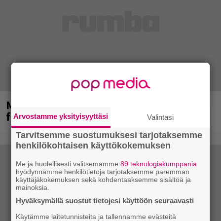
Mainioita uutisia Remu Aaltosen
faneille
Arvostamme yksityisyyttäsi
Valintasi
Tarvitsemme suostumuksesi tarjotaksemme
henkilökohtaisen käyttökokemuksen
Me ja huolellisesti valitsemamme
89 teknologiakumppania
hyödynnämme henkilötietoja tarjotaksemme paremman
käyttäjäkokemuksen sekä kohdentaaksemme sisältöä ja
mainoksia.
Hyväksymällä suostut tietojesi käyttöön seuraavasti
Käytämme laitetunnisteita ja tallennamme evästeitä