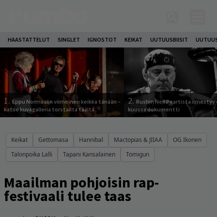
HAASTATTELUT
SINGLET
IGNOSTOT
KEIKAT
UUTUUSBIISIT
UUTUUS
1.
2.
Eppu Normaalin viimeinen keikka tänään –
Rushin Neil Peartista ilmestyy 
katso kuvagalleria torstailta täältä
kuussa dokumentti
Keikat
Gettomasa
Hannibal
Mactopias & JIIAA
OG Ikonen
Talonpoika Lalli
Tapani Kansalainen
Tomigun
Maailman pohjoisin rap-
festivaali tulee taas