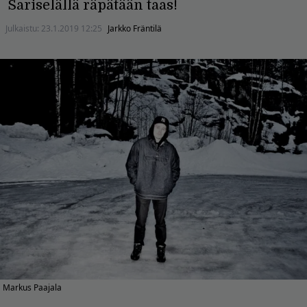
Sariselällä räpätään taas!
Julkaistu:
23.1.2019 12:25
Jarkko Fräntilä
Markus Paajala