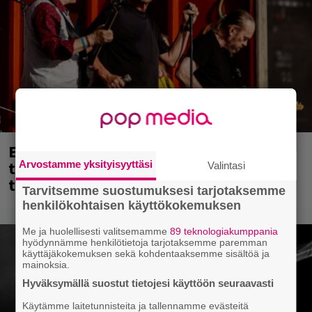
Eppu Normaalin viimeinen keikka
tänään – katso kuvagalleria torstailta
Arvostamme yksityisyyttäsi
Valintasi
täältä
Tarvitsemme suostumuksesi tarjotaksemme
henkilökohtaisen käyttökokemuksen
Me ja huolellisesti valitsemamme
89 teknologiakumppania
hyödynnämme henkilötietoja tarjotaksemme paremman
käyttäjäkokemuksen sekä kohdentaaksemme sisältöä ja
mainoksia.
Hyväksymällä suostut tietojesi käyttöön seuraavasti
Käytämme laitetunnisteita ja tallennamme evästeitä