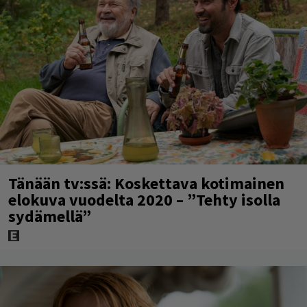
Tänään tv:ssä: Koskettava kotimainen
elokuva vuodelta 2020 – ”Tehty isolla
sydämellä”