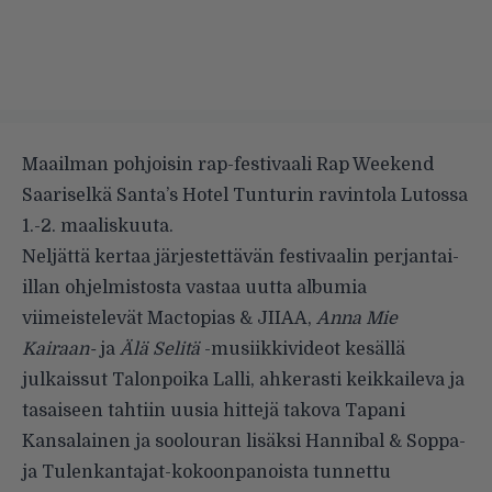
Maailman pohjoisin rap-festivaali Rap Weekend
Saariselkä Santa’s Hotel Tunturin ravintola Lutossa
1.-2. maaliskuuta.
Neljättä kertaa järjestettävän festivaalin perjantai-
illan ohjelmistosta vastaa uutta albumia
viimeistelevät Mactopias & JIIAA,
Anna Mie
Kairaan-
ja
Älä Selitä
-musiikkivideot kesällä
julkaissut Talonpoika Lalli, ahkerasti keikkaileva ja
tasaiseen tahtiin uusia hittejä takova Tapani
Kansalainen ja soolouran lisäksi Hannibal & Soppa-
ja Tulenkantajat-kokoonpanoista tunnettu