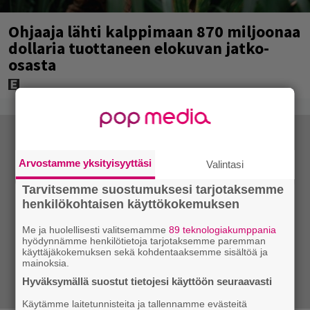
Ohjaaja lähti kalppimaan 870 miljoonaa
dollaria tuottaneen elokuvan jatko-
osasta
Arvostamme yksityisyyttäsi
Valintasi
Tarvitsemme suostumuksesi tarjotaksemme
henkilökohtaisen käyttökokemuksen
Me ja huolellisesti valitsemamme
89 teknologiakumppania
hyödynnämme henkilötietoja tarjotaksemme paremman
käyttäjäkokemuksen sekä kohdentaaksemme sisältöä ja
mainoksia.
Hyväksymällä suostut tietojesi käyttöön seuraavasti
Käytämme laitetunnisteita ja tallennamme evästeitä