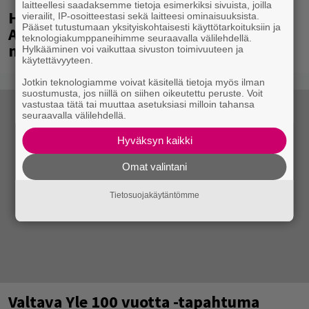
laitteellesi saadaksemme tietoja esimerkiksi sivuista, joilla
Huomenna se ilmestyy – CMX:stä tutun
vierailit, IP-osoitteestasi sekä laitteesi ominaisuuksista.
Pääset tutustumaan yksityiskohtaisesti käyttötarkoituksiin ja
A.W. Yrjänän uutuusalbumi om
teknologiakumppaneihimme seuraavalla välilehdellä.
mammuttimainen kokonaisuus
Hylkääminen voi vaikuttaa sivuston toimivuuteen ja
käytettävyyteen.
Jotkin teknologiamme voivat käsitellä tietoja myös ilman
suostumusta, jos niillä on siihen oikeutettu peruste. Voit
vastustaa tätä tai muuttaa asetuksiasi milloin tahansa
seuraavalla välilehdellä.
Hyväksyn kaikki
Omat valintani
Tietosuojakäytäntömme
Valtava Yle 100 vuotta -tapahtuma