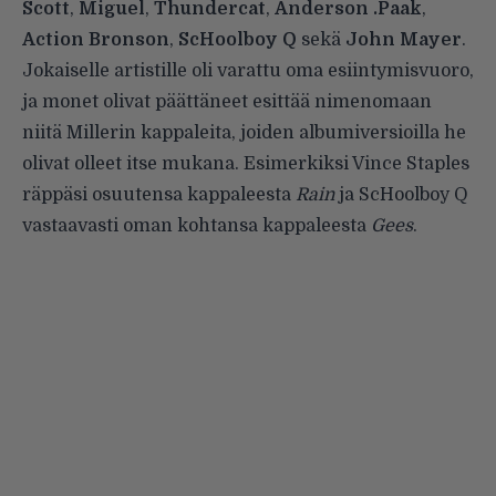
Scott
,
Miguel
,
Thundercat
,
Anderson
.P
aak
,
Action
Bronson
,
ScHoolboy
Q
sekä
John Mayer
.
Jokaiselle artistille oli varattu oma esiintymisvuoro,
ja monet olivat päättäneet esittää nimenomaan
niitä Millerin kappaleita, joiden albumiversioilla he
olivat olleet itse mukana. Esimerkiksi Vince Staples
räppäsi osuutensa kappaleesta
Rain
ja ScHoolboy Q
vastaavasti oman kohtansa kappaleesta
Gees
.