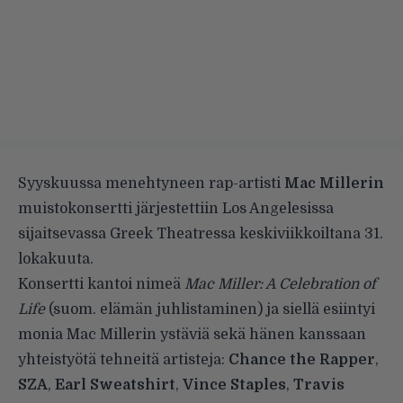
Syyskuussa menehtyneen rap-artisti
Mac Millerin
muistokonsertti järjestettiin Los Angelesissa
sijaitsevassa Greek Theatressa keskiviikkoiltana 31.
lokakuuta.
Konsertti kantoi nimeä
Mac Miller: A Celebration of
Life
(suom. elämän juhlistaminen) ja siellä esiintyi
monia Mac Millerin ystäviä sekä hänen kanssaan
yhteistyötä tehneitä artisteja:
Chance the Rapper
,
SZA
,
Earl Sweatshirt
,
Vince Staples
,
Travis