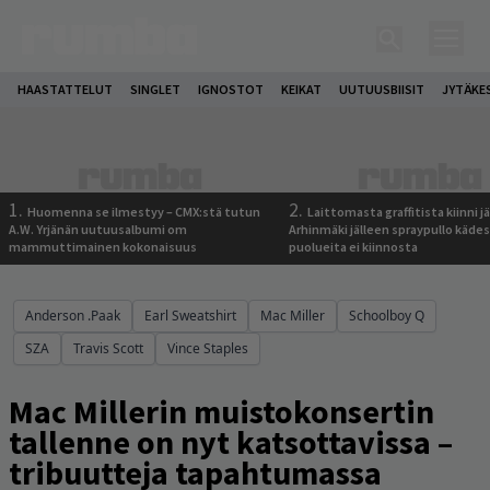
HAASTATTELUT
SINGLET
IGNOSTOT
KEIKAT
UUTUUSBIISIT
JYTÄKE
1.
2.
Huomenna se ilmestyy – CMX:stä tutun
Laittomasta graffitista kiinni 
A.W. Yrjänän uutuusalbumi om
Arhinmäki jälleen spraypullo kädes
mammuttimainen kokonaisuus
puolueita ei kiinnosta
Anderson .Paak
Earl Sweatshirt
Mac Miller
Schoolboy Q
SZA
Travis Scott
Vince Staples
Mac Millerin muistokonsertin
tallenne on nyt katsottavissa –
tribuutteja tapahtumassa