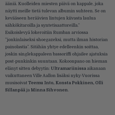
ääniä. Kuolleiden miesten päivä on kappale, joka
näytti meille tietä tulevan albumin suhteen. Se on
kevääseen heräävien lintujen kiivasta laulua
sähkökitaroilla ja syntetisaattoreilla.”
Esikoislevyä lokeroitiin
Rumban arviossa
”jonkinlaiseksi shoegazeksi, mutta ilman historian
painolastia”. Sitähän yhtye edelleenkin soittaa,
joskin singlekappaleen bassoriffi ohjailee ajatuksia
post-punkinkin suuntaan. Kokoonpano on hieman
elänyt sitten debyytin:
Ultramariinissa
aikanaan
vaikuttaneen Ville Aallon lisäksi nyky-Vuorissa
musisoivat
Teemu Into, Konsta Pokkinen, Olli
Sillanpää
ja
Minna Sihvonen
.