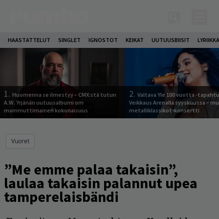
HAASTATTELUT
SINGLET
IGNOSTOT
KEIKAT
UUTUUSBIISIT
LYRIIKK
1.
2.
Huomenna se ilmestyy – CMX:stä tutun
Valtava Yle 100 vuotta -tapah
A.W. Yrjänän uutuusalbumi om
Veikkaus Arenalla syyskuussa – m
mammuttimainen kokonaisuus
metalliklassikot-konsertti
Vuoret
”Me emme palaa takaisin”,
laulaa takaisin palannut upea
tamperelaisbändi