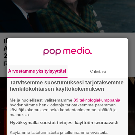
Illalla tv:ssä: Perinteinen dekkari
Agatha Christien hengessä – vuoden
2023 leffa tarjoaa murhamysteerin
Arvostamme yksityisyyttäsi
Valintasi
Tarvitsemme suostumuksesi tarjotaksemme
henkilökohtaisen käyttökokemuksen
Me ja huolellisesti valitsemamme
89 teknologiakumppania
hyödynnämme henkilötietoja tarjotaksemme paremman
käyttäjäkokemuksen sekä kohdentaaksemme sisältöä ja
mainoksia.
Hyväksymällä suostut tietojesi käyttöön seuraavasti
Käytämme laitetunnisteita ja tallennamme evästeitä