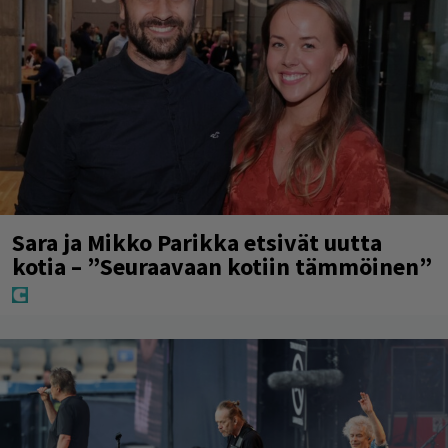
Sara ja Mikko Parikka etsivät uutta
kotia – ”Seuraavaan kotiin tämmöinen”