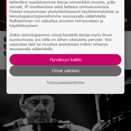
laitteellesi saadaksemme tietoja esimerkiksi sivuista, joilla
vierailit, IP-osoitteestasi sekä laitteesi ominaisuuksista.
Pääset tutustumaan yksityiskohtaisesti käyttötarkoituksiin ja
teknologiakumppaneihimme seuraavalla välilehdellä.
Hylkääminen voi vaikuttaa sivuston toimivuuteen ja
käytettävyyteen.
Jotkin teknologiamme voivat käsitellä tietoja myös ilman
Eppu Normaalin viimeinen keikka
suostumusta, jos niillä on siihen oikeutettu peruste. Voit
tänään – katso kuvagalleria torstailta
vastustaa tätä tai muuttaa asetuksiasi milloin tahansa
seuraavalla välilehdellä.
täältä
Hyväksyn kaikki
Omat valintani
Tietosuojakäytäntömme