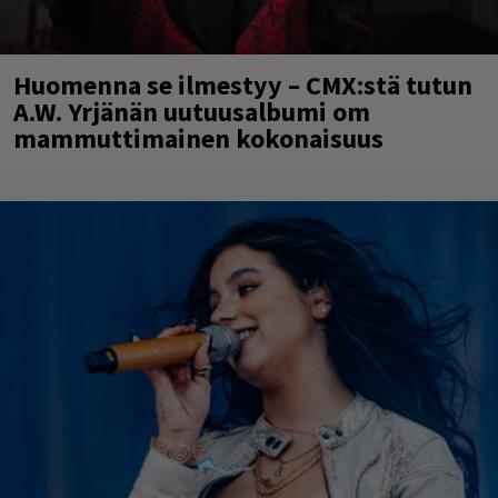
Huomenna se ilmestyy – CMX:stä tutun
A.W. Yrjänän uutuusalbumi om
mammuttimainen kokonaisuus