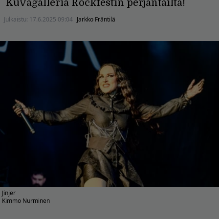
Kuvagalleria Rockfestin perjantailta!
Julkaistu:
17.6.2025 09:04
Jarkko Fräntilä
Jinjer
Kimmo Nurminen