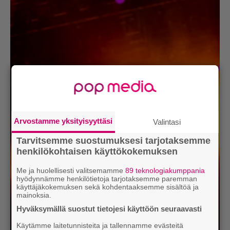
Arvostamme yksityisyyttäsi
Valintasi
Tarvitsemme suostumuksesi tarjotaksemme
henkilökohtaisen käyttökokemuksen
Me ja huolellisesti valitsemamme
89 teknologiakumppania
hyödynnämme henkilötietoja tarjotaksemme paremman
käyttäjäkokemuksen sekä kohdentaaksemme sisältöä ja
mainoksia.
Hyväksymällä suostut tietojesi käyttöön seuraavasti
Käytämme laitetunnisteita ja tallennamme evästeitä