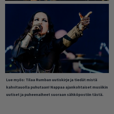
Lue myös:
Tilaa Rumban uutiskirje ja tiedät mistä
kahvitauolla puhutaan! Nappaa ajankohtaiset musiikin
uutiset ja puheenaiheet suoraan sähköpostiin tästä.