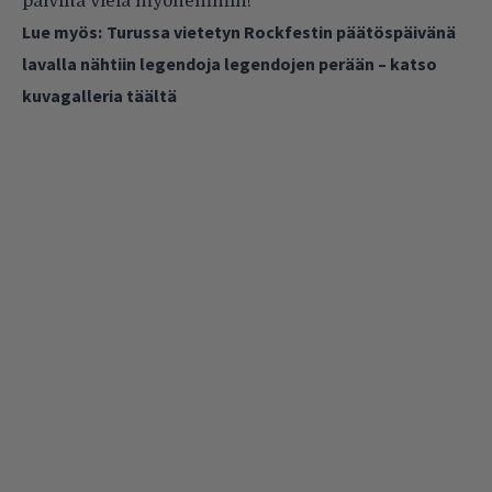
päiviltä vielä myöhemmin!
Lue myös:
Turussa vietetyn Rockfestin päätöspäivänä
lavalla nähtiin legendoja legendojen perään – katso
kuvagalleria täältä