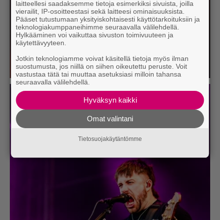
laitteellesi saadaksemme tietoja esimerkiksi sivuista, joilla
vierailit, IP-osoitteestasi sekä laitteesi ominaisuuksista.
Pääset tutustumaan yksityiskohtaisesti käyttötarkoituksiin ja
teknologiakumppaneihimme seuraavalla välilehdellä.
Hylkääminen voi vaikuttaa sivuston toimivuuteen ja
käytettävyyteen.
Jotkin teknologiamme voivat käsitellä tietoja myös ilman
suostumusta, jos niillä on siihen oikeutettu peruste. Voit
vastustaa tätä tai muuttaa asetuksiasi milloin tahansa
seuraavalla välilehdellä.
Hyväksyn kaikki
Omat valintani
Tietosuojakäytäntömme