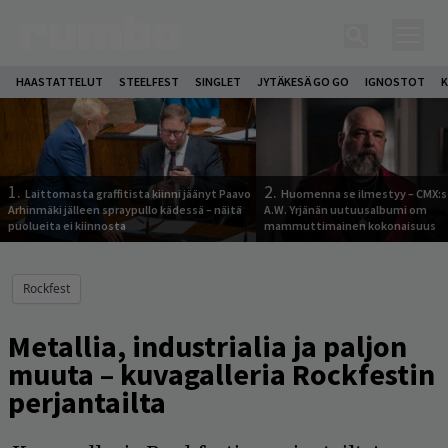
HAASTATTELUT
STEELFEST
SINGLET
JYTÄKESÄ GO GO
IGNOSTOT
K
1.
2.
Laittomasta graffitista kiinni jäänyt Paavo
Huomenna se ilmestyy – CMX:s
Arhinmäki jälleen spraypullo kädessä – näitä
A.W. Yrjänän uutuusalbumi om
puolueita ei kiinnosta
mammuttimainen kokonaisuus
Rockfest
Metallia, industrialia ja paljon
muuta – kuvagalleria Rockfestin
perjantailta