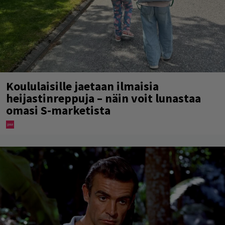
Koululaisille jaetaan ilmaisia
heijastinreppuja – näin voit lunastaa
omasi S-marketista