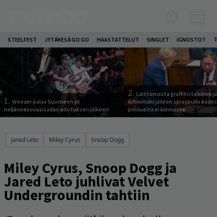
STEELFEST
JYTÄKESÄ GO GO
HAASTATTELUT
SINGLET
IGNOSTOT
T
2.
Laittomasta graffitista kiinni 
1.
Weezer palaa Suomeen yli
Arhinmäki jälleen spraypullo kädes
neljännesvuosisadan odotuksen jälkeen
puolueita ei kiinnosta
Jared Leto
Miley Cyrus
Snoop Dogg
Miley Cyrus, Snoop Dogg ja
Jared Leto juhlivat Velvet
Undergroundin tahtiin