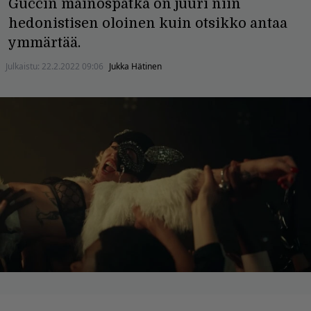
Guccin mainospätkä on juuri niin
hedonistisen oloinen kuin otsikko antaa
ymmärtää.
Julkaistu:
22.2.2022 09:06
Jukka Hätinen