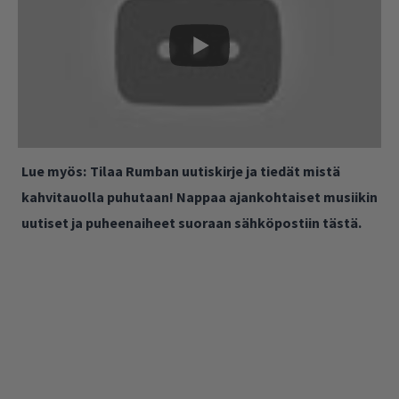
Lue myös:
Tilaa Rumban uutiskirje ja tiedät mistä
kahvitauolla puhutaan! Nappaa ajankohtaiset musiikin
uutiset ja puheenaiheet suoraan sähköpostiin tästä.