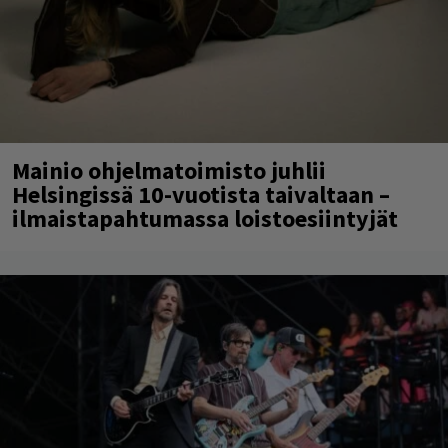
Mainio ohjelmatoimisto juhlii
Helsingissä 10-vuotista taivaltaan –
ilmaistapahtumassa loistoesiintyjät