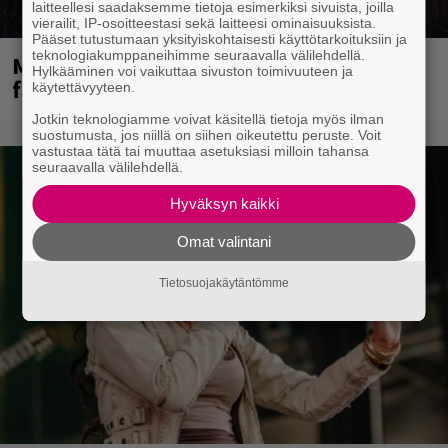
laitteellesi saadaksemme tietoja esimerkiksi sivuista, joilla
vierailit, IP-osoitteestasi sekä laitteesi ominaisuuksista.
Pääset tutustumaan yksityiskohtaisesti käyttötarkoituksiin ja
teknologiakumppaneihimme seuraavalla välilehdellä.
Mainioita uutisia Remu Aaltosen
Hylkääminen voi vaikuttaa sivuston toimivuuteen ja
faneille
käytettävyyteen.
Jotkin teknologiamme voivat käsitellä tietoja myös ilman
suostumusta, jos niillä on siihen oikeutettu peruste. Voit
vastustaa tätä tai muuttaa asetuksiasi milloin tahansa
seuraavalla välilehdellä.
Hyväksyn kaikki
Omat valintani
Tietosuojakäytäntömme