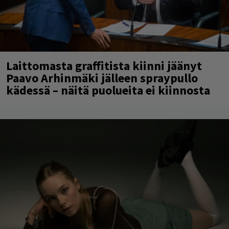
Laittomasta graffitista kiinni jäänyt
Paavo Arhinmäki jälleen spraypullo
kädessä – näitä puolueita ei kiinnosta