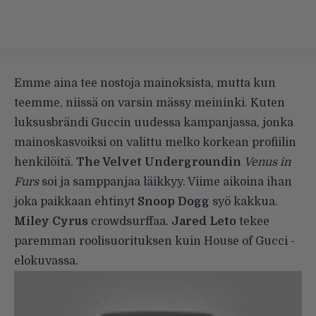
Emme aina tee nostoja mainoksista, mutta kun
teemme, niissä on varsin mässy meininki. Kuten
luksusbrändi Guccin uudessa kampanjassa, jonka
mainoskasvoiksi on valittu melko korkean profiilin
henkilöitä.
The Velvet Undergroundin
Venus in
Furs
soi ja samppanjaa läikkyy. Viime aikoina
ihan
joka paikkaan ehtinyt
Snoop Dogg
syö kakkua.
Miley Cyrus
crowdsurffaa.
Jared Leto
tekee
paremman roolisuorituksen
kuin House of Gucci -
elokuvassa
.