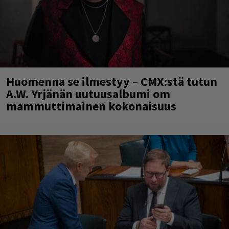
Huomenna se ilmestyy – CMX:stä tutun
A.W. Yrjänän uutuusalbumi om
mammuttimainen kokonaisuus