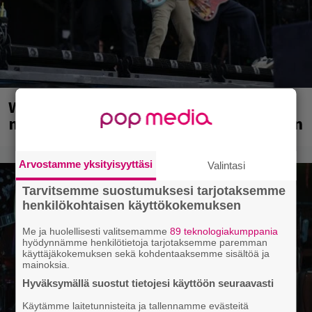
Weezer palaa Suomeen yli
neljännesvuosisadan odotuksen jälkeen
Arvostamme yksityisyyttäsi
Valintasi
Tarvitsemme suostumuksesi tarjotaksemme
henkilökohtaisen käyttökokemuksen
Me ja huolellisesti valitsemamme
89 teknologiakumppania
hyödynnämme henkilötietoja tarjotaksemme paremman
käyttäjäkokemuksen sekä kohdentaaksemme sisältöä ja
mainoksia.
Hyväksymällä suostut tietojesi käyttöön seuraavasti
Käytämme laitetunnisteita ja tallennamme evästeitä