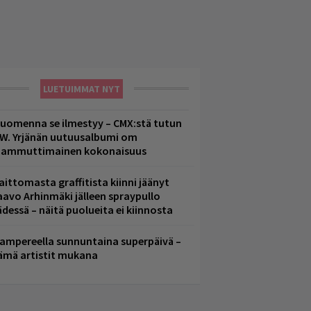
LUETUIMMAT NYT
uomenna se ilmestyy – CMX:stä tutun
.W. Yrjänän uutuusalbumi om
ammuttimainen kokonaisuus
aittomasta graffitista kiinni jäänyt
aavo Arhinmäki jälleen spraypullo
ädessä – näitä puolueita ei kiinnosta
ampereella sunnuntaina superpäivä –
ämä artistit mukana