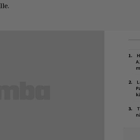
lle.
H
A
m
L
P
k
T
n