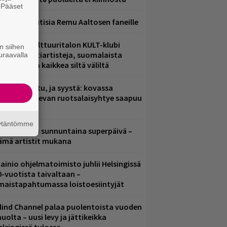
. Pääset
e
ainioita uutisia Remu Aaltosen faneille
elsingin Kulttuuritalon KULT-klubi
n siihen
arjoaa kulttiartisteja, suomalaista
uraavalla
saamista ja kaikkea siltä väliltä
ent mainittu, ja syystä: kovassa
osteessa olevan ruotsalaisyhtye saapuu
uomeen
äytäntömme
ampereella sunnuntaina superpäivä –
ämä artistit mukana
ainio ohjelmatoimisto juhlii Helsingissä
0-vuotista taivaltaan –
lmaistapahtumassa loistoesiintyjät
lind Channel palaa puolentoista vuoden
uolta – uusi levy ja jättikeikka
elsingissä tulossa