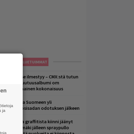
LUETUIMMAT
uomenna se ilmestyy – CMX:stä tutun
.W. Yrjänän uutuusalbumi om
ammuttimainen kokonaisuus
sen
eezer palaa Suomeen yli
tietoja
eljännesvuosisadan odotuksen jälkeen
 ja
aittomasta graffitista kiinni jäänyt
aavo Arhinmäki jälleen spraypullo
ädessä – näitä puolueita ei kiinnosta
toja