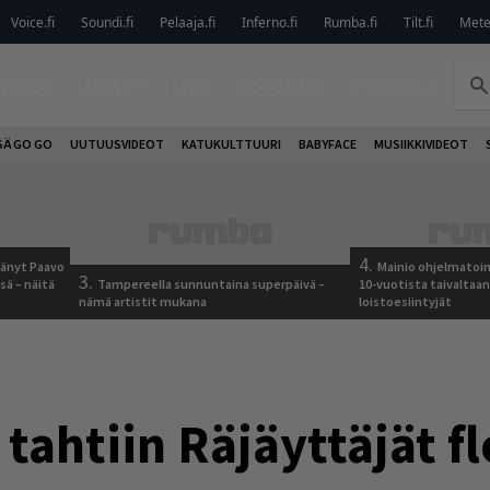
Voice.fi
Soundi.fi
Pelaaja.fi
Inferno.fi
Rumba.fi
Tilt.fi
Metel
TELUT
ARVIOT
LIVE
KOLUMNIT
PODCAST
SÄ GO GO
UUTUUSVIDEOT
KATUKULTTUURI
BABYFACE
MUSIIKKIVIDEOT
4.
jäänyt Paavo
Mainio ohjelmatoimi
3.
sä – näitä
Tampereella sunnuntaina superpäivä –
10-vuotista taivaltaa
nämä artistit mukana
loistoesiintyjät
tahtiin Räjäyttäjät f