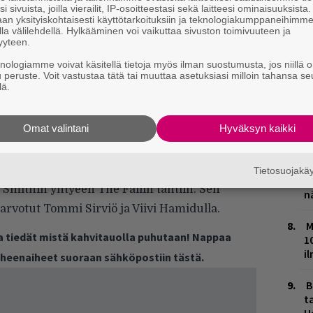
i sivuista, joilla vierailit, IP-osoitteestasi sekä laitteesi ominaisuuksista
an yksityiskohtaisesti käyttötarkoituksiin ja teknologiakumppaneihimm
M
la välilehdellä. Hylkääminen voi vaikuttaa sivuston toimivuuteen ja
yyteen.
H
knologiamme voivat käsitellä tietoja myös ilman suostumusta, jos niillä o
t
u peruste. Voit vastustaa tätä tai muuttaa asetuksiasi milloin tahansa se
lä.
o
K
Omat valintani
Hyväksyn kaikki
n
S
 to the Fall on maksisinkun nimi, eli
Tietosuojak
T
Smithin yhtyeen The Fallin tahtiin. Sen
n
arvotut Tommi Sirviö ja Viivi Hamidulla.
M
ja tiedät mistä kahvitauolla puhutaan! Nappaa
1
i
puheenaiheet suoraan sähköpostiin tästä.
B
ta
H