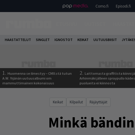
Como.fi
Episodi.fi
ETUSIVU
UUTISET
HAASTAT
HAASTATTELUT
SINGLET
IGNOSTOT
KEIKAT
UUTUUSBIISIT
JYTÄKE
1.
2.
Huomenna se ilmestyy – CMX:stä tutun
Laittomasta graffitista kiinni 
A.W. Yrjänän uutuusalbumi om
Arhinmäki jälleen spraypullo kädes
mammuttimainen kokonaisuus
puolueita ei kiinnosta
Keikat
Kilpailut
Räjäyttäjät
Minkä bändin 