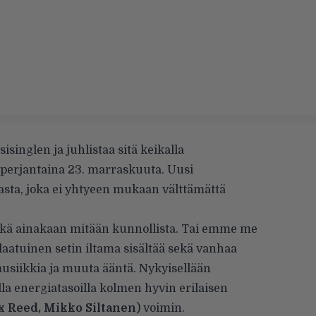
singlen ja juhlistaa sitä keikalla
 perjantaina 23. marraskuuta. Uusi
iasta, joka ei yhtyeen mukaan välttämättä
eikä ainakaan mitään kunnollista. Tai emme me
aatuinen setin iltama sisältää sekä vanhaa
musiikkia ja muuta ääntä. Nykyisellään
illa energiatasoilla kolmen hyvin erilaisen
x Reed, Mikko Siltanen
) voimin.