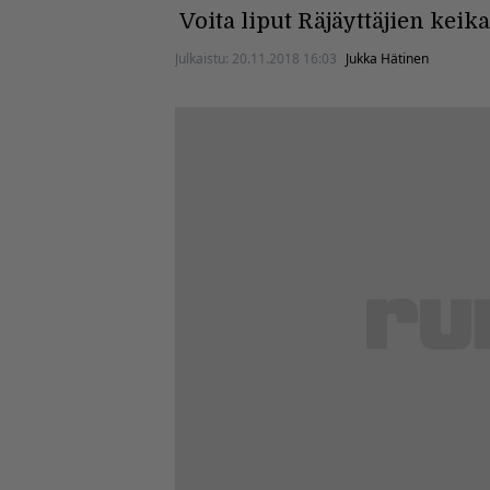
Voita liput Räjäyttäjien keika
Julkaistu:
20.11.2018 16:03
Jukka Hätinen