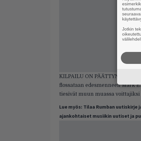
esimerkiks
tutustuma
seuraaval
käytettäv
Jotkin te
oikeutett
välilehdel
KILPAILU ON PÄÄTTYNYT. Flossing
flossataan edesmenneen Mark E. 
tiesivät muun muassa voittajiksi 
Lue myös:
Tilaa Rumban uutiskirje 
ajankohtaiset musiikin uutiset ja 