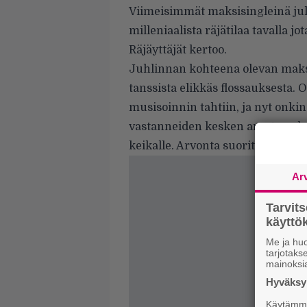
Viimeisimmät maksisingleinä julk
milleniaalista räjätilaa tavalla j
Räjäyttäjät kertoo.
Juhlinnan kohteena olevan maks
tanssista elikkäs flossauksesta. 
musisoinnin tahtiin, ja nyt onki
vastanneiden kesken arvotaan k
keikalle. Arvonta suoritetaan to
Ar
Tarvit
käytt
Me ja huo
tarjotak
mainoksi
Hyväksym
Käytämme 