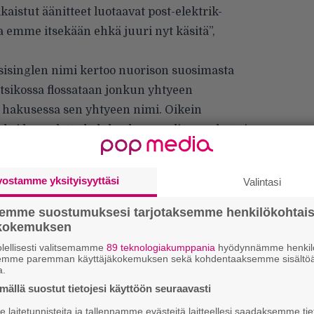
aistut äänitteet luotaavat post-elektrik-
ota emme itsekään ehkä juuri nyt käsitä”,
isinglen nimi kertoo nuorison suosimasta
Otsikossa flossataan jonkun yhtyeen
n hakusessa sen yhtyeen nimi. Oikein
aksi kappaletta kahden hengen lippupaketteja
rstaina 22. marraskuuta.
H
vostamme yksityisyyttäsi
Valintasi
A
m
semme suostumuksesi tarjotaksemme henkilökohtai
ökokemuksen
W
lellisesti valitsemamme
89 teknologiakumppania
hyödynnämme henkilö
n
semme paremman käyttäjäkokemuksen sekä kohdentaaksemme sisältöä
a.
L
ällä suostut tietojesi käyttöön seuraavasti
P
k
laitetunnisteita ja tallennamme evästeitä laitteellesi saadaksemme tie