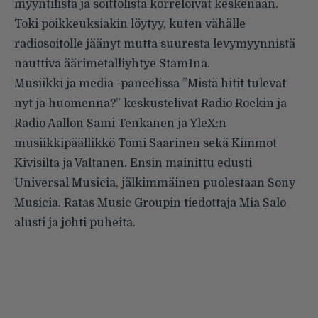
myyntilista ja soittolista korreloivat keskenään.
Toki poikkeuksiakin löytyy, kuten vähälle
radiosoitolle jäänyt mutta suuresta levymyynnistä
nauttiva äärimetalliyhtye Stam1na.
Musiikki ja media -paneelissa ”Mistä hitit tulevat
nyt ja huomenna?” keskustelivat Radio Rockin ja
Radio Aallon Sami Tenkanen ja YleX:n
musiikkipäällikkö Tomi Saarinen sekä Kimmot
Kivisilta ja Valtanen. Ensin mainittu edusti
Universal Musicia, jälkimmäinen puolestaan Sony
Musicia. Ratas Music Groupin tiedottaja Mia Salo
alusti ja johti puheita.