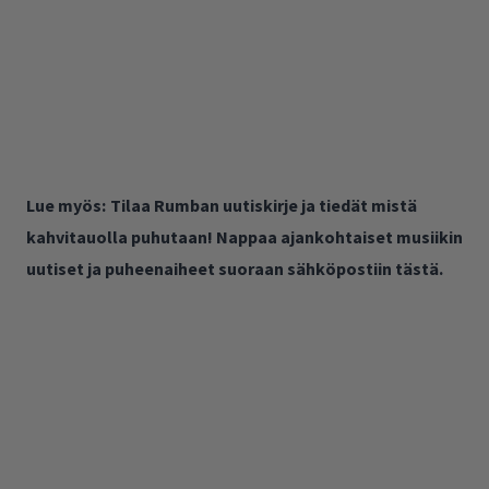
Lue myös:
Tilaa Rumban uutiskirje ja tiedät mistä
kahvitauolla puhutaan! Nappaa ajankohtaiset musiikin
uutiset ja puheenaiheet suoraan sähköpostiin tästä.