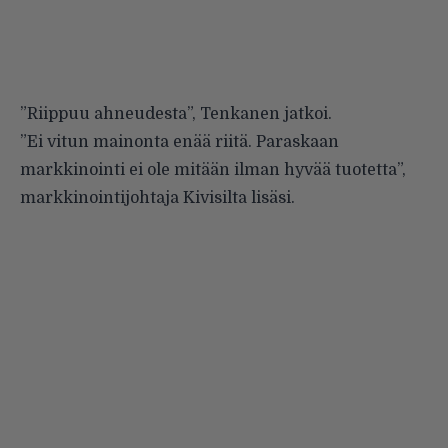
”Riippuu ahneudesta”, Tenkanen jatkoi.
”Ei vitun mainonta enää riitä. Paraskaan
markkinointi ei ole mitään ilman hyvää tuotetta”,
markkinointijohtaja Kivisilta lisäsi.