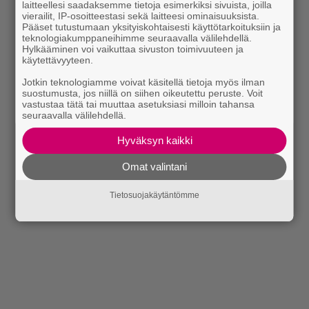
laitteellesi saadaksemme tietoja esimerkiksi sivuista, joilla
vierailit, IP-osoitteestasi sekä laitteesi ominaisuuksista.
Pääset tutustumaan yksityiskohtaisesti käyttötarkoituksiin ja
teknologiakumppaneihimme seuraavalla välilehdellä.
Hylkääminen voi vaikuttaa sivuston toimivuuteen ja
käytettävyyteen.
Jotkin teknologiamme voivat käsitellä tietoja myös ilman
suostumusta, jos niillä on siihen oikeutettu peruste. Voit
vastustaa tätä tai muuttaa asetuksiasi milloin tahansa
seuraavalla välilehdellä.
Hyväksyn kaikki
Omat valintani
Tietosuojakäytäntömme