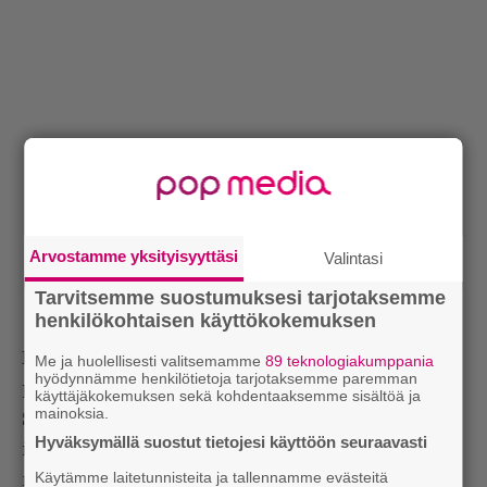
Arvostamme yksityisyyttäsi
Valintasi
Tarvitsemme suostumuksesi tarjotaksemme
henkilökohtaisen käyttökokemuksen
Muiden keskustelijoiden mielestä hän puhui
Me ja huolellisesti valitsemamme
89 teknologiakumppania
hyödynnämme henkilötietoja tarjotaksemme paremman
pikemminkin itsestään kuin radionkuuntelijoista.
käyttäjäkokemuksen sekä kohdentaaksemme sisältöä ja
mainoksia.
Saarinen oli silti samaa mieltä: ”Suurin osa
Hyväksymällä suostut tietojesi käyttöön seuraavasti
ihmisistä ei halua haastaa itseään uudella
Käytämme laitetunnisteita ja tallennamme evästeitä
musiikilla.”