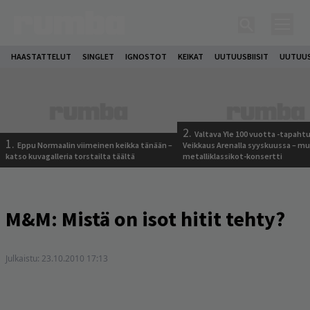
HAASTATTELUT
SINGLET
IGNOSTOT
KEIKAT
UUTUUSBIISIT
UUTUUS
2.
Valtava Yle 100 vuotta -tapah
1.
Eppu Normaalin viimeinen keikka tänään –
Veikkaus Arenalla syyskuussa – m
katso kuvagalleria torstailta täältä
metalliklassikot-konsertti
M&M: Mistä on isot hitit tehty?
Julkaistu:
23.10.2010 17:13