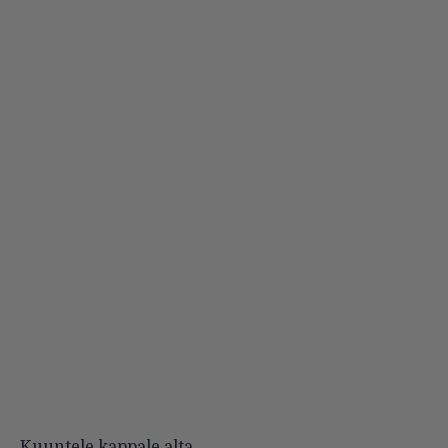
Kuuntele kappale alta.