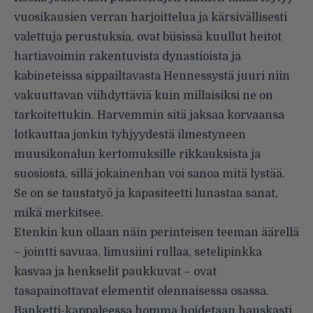
vuosikausien verran harjoittelua ja kärsivällisesti
valettuja perustuksia, ovat biisissä kuullut heitot
hartiavoimin rakentuvista dynastioista ja
kabineteissa sippailtavasta Hennessystä juuri niin
vakuuttavan viihdyttäviä kuin millaisiksi ne on
tarkoitettukin. Harvemmin sitä jaksaa korvaansa
lotkauttaa jonkin tyhjyydestä ilmestyneen
muusikonalun kertomuksille rikkauksista ja
suosiosta, sillä jokainenhan voi sanoa mitä lystää.
Se on se taustatyö ja kapasiteetti lunastaa sanat,
mikä merkitsee.
Etenkin kun ollaan näin perinteisen teeman äärellä
– jointti savuaa, limusiini rullaa, setelipinkka
kasvaa ja henkselit paukkuvat – ovat
tasapainottavat elementit olennaisessa osassa.
Banketti-kappaleessa homma hoidetaan hauskasti,