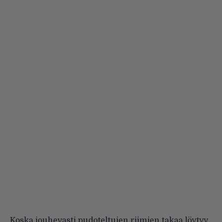
Koska jouhevasti pudoteltujen riimien takaa löytyy