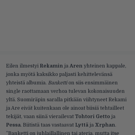
Eilen ilmestyi
Rekamin
ja
Aren
yhteinen kappale,
jonka myötä kaksikko paljasti kehittelevänsä
yhteistä albumia.
Banketti
on siis ensimmäinen
single raottamaan verhoa tulevan kokonaisuuden
yltä. Suomiräpin saralla pitkään viihtyneet Rekami
ja Are eivät kuitenkaan ole ainoat biisiä tehtailleet
tekijät, vaan siinä vierailevat
Tohtori Getto
ja
Pessa
. Biitistä taas vastaavat
Lyttä
ja
Xrphan
.
”Banketti on juhlaillallinen tai ateria, mutta itse