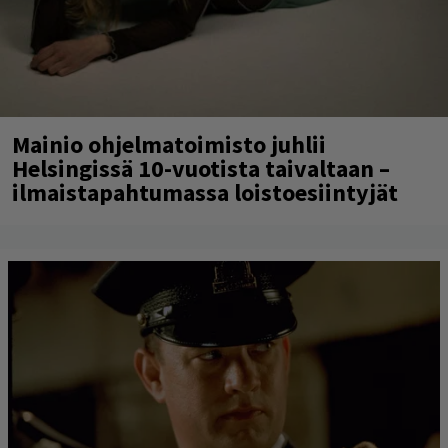
Mainio ohjelmatoimisto juhlii
Helsingissä 10-vuotista taivaltaan –
ilmaistapahtumassa loistoesiintyjät