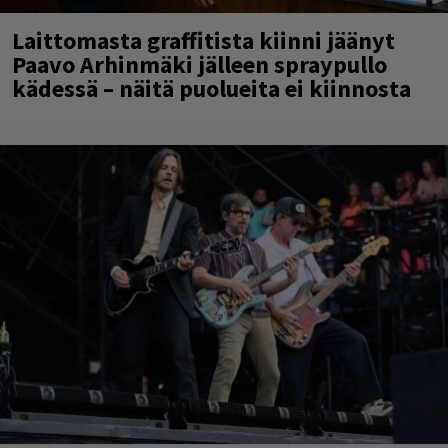
Laittomasta graffitista kiinni jäänyt
Paavo Arhinmäki jälleen spraypullo
kädessä – näitä puolueita ei kiinnosta