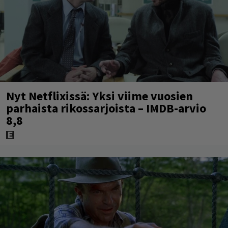
Nyt Netflixissä: Yksi viime vuosien
parhaista rikossarjoista – IMDB-arvio
8,8