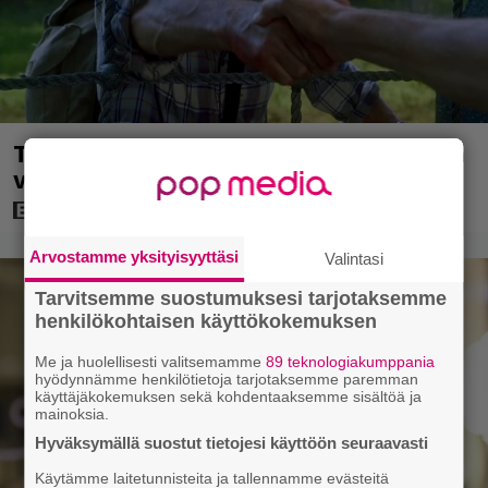
Tuleva videopelielokuva jäi Sam Neillin
viimeiseksi rooliksi
Arvostamme yksityisyyttäsi
Valintasi
Tarvitsemme suostumuksesi tarjotaksemme
henkilökohtaisen käyttökokemuksen
Me ja huolellisesti valitsemamme
89 teknologiakumppania
hyödynnämme henkilötietoja tarjotaksemme paremman
käyttäjäkokemuksen sekä kohdentaaksemme sisältöä ja
mainoksia.
Hyväksymällä suostut tietojesi käyttöön seuraavasti
Käytämme laitetunnisteita ja tallennamme evästeitä