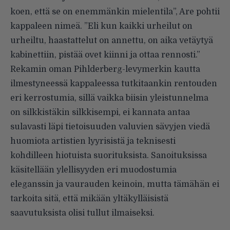
koen, että se on enemmänkin mielentila”, Are pohtii
kappaleen nimeä. ”Eli kun kaikki urheilut on
urheiltu, haastattelut on annettu, on aika vetäytyä
kabinettiin, pistää ovet kiinni ja ottaa rennosti.”
Rekamin oman Pihlderberg-levymerkin kautta
ilmestyneessä kappaleessa tutkitaankin rentouden
eri kerrostumia, sillä vaikka biisin yleistunnelma
on silkkistäkin silkkisempi, ei kannata antaa
sulavasti läpi tietoisuuden valuvien sävyjen viedä
huomiota artistien lyyrisistä ja teknisesti
kohdilleen hiotuista suorituksista. Sanoituksissa
käsitellään ylellisyyden eri muodostumia
eleganssin ja vaurauden keinoin, mutta tämähän ei
tarkoita sitä, että mikään yltäkylläisistä
saavutuksista olisi tullut ilmaiseksi.