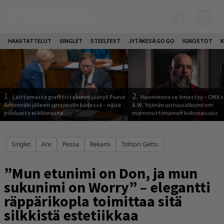
HAASTATTELUT
SINGLET
STEELFEST
JYTÄKESÄ GO GO
IGNOSTOT
K
1.
2.
Laittomasta graffitista kiinni jäänyt Paavo
Huomenna se ilmestyy – CMX:s
Arhinmäki jälleen spraypullo kädessä – näitä
A.W. Yrjänän uutuusalbumi om
puolueita ei kiinnosta
mammuttimainen kokonaisuus
Singlet
Are
Pessa
Rekami
Tohtori Getto
”Mun etunimi on Don, ja mun
sukunimi on Worry” – elegantti
räppärikopla toimittaa sitä
silkkistä estetiikkaa