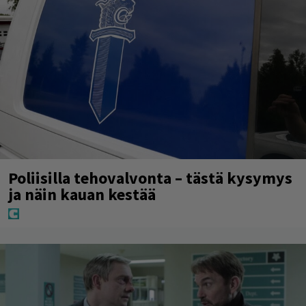
Poliisilla tehovalvonta – tästä kysymys
ja näin kauan kestää