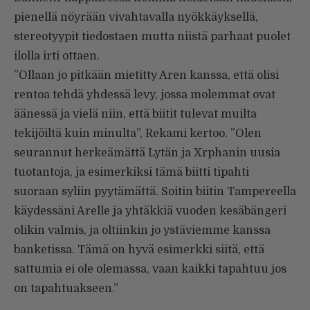
pienellä nöyrään vivahtavalla nyökkäyksellä,
stereotyypit tiedostaen mutta niistä parhaat puolet
ilolla irti ottaen.
”Ollaan jo pitkään mietitty Aren kanssa, että olisi
rentoa tehdä yhdessä levy, jossa molemmat ovat
äänessä ja vielä niin, että biitit tulevat muilta
tekijöiltä kuin minulta”, Rekami kertoo. ”Olen
seurannut herkeämättä Lytän ja Xrphanin uusia
tuotantoja, ja esimerkiksi tämä biitti tipahti
suoraan syliin pyytämättä. Soitin biitin Tampereella
käydessäni Arelle ja yhtäkkiä vuoden kesäbängeri
olikin valmis, ja oltiinkin jo ystäviemme kanssa
banketissa. Tämä on hyvä esimerkki siitä, että
sattumia ei ole olemassa, vaan kaikki tapahtuu jos
on tapahtuakseen.”