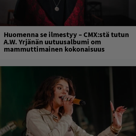
Huomenna se ilmestyy – CMX:stä tutun
A.W. Yrjänän uutuusalbumi om
mammuttimainen kokonaisuus