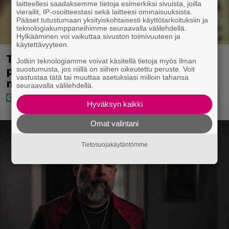
laitteellesi saadaksemme tietoja esimerkiksi sivuista, joilla
vierailit, IP-osoitteestasi sekä laitteesi ominaisuuksista.
Pääset tutustumaan yksityiskohtaisesti käyttötarkoituksiin ja
teknologiakumppaneihimme seuraavalla välilehdellä.
Hylkääminen voi vaikuttaa sivuston toimivuuteen ja
käytettävyyteen.
Tältä näyttää Vappu Pimiän
Jotkin teknologiamme voivat käsitellä tietoja myös ilman
perhelomalla Portugalissa – ”Kaunis
suostumusta, jos niillä on siihen oikeutettu peruste. Voit
vastustaa tätä tai muuttaa asetuksiasi milloin tahansa
mekko”
seuraavalla välilehdellä.
Hyväksyn kaikki
Omat valintani
Tietosuojakäytäntömme