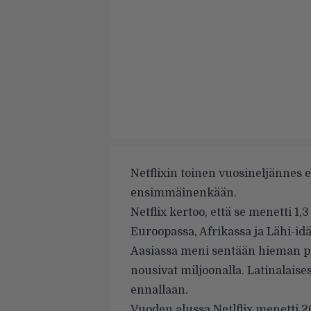
Netflixin toinen vuosineljännes
ensimmäinenkään.
Netflix kertoo, että se menetti 1,
Euroopassa, Afrikassa ja Lähi-idä
Aasiassa meni sentään hieman par
nousivat miljoonalla. Latinalais
ennallaan.
Vuoden alussa Netlflix menetti 20