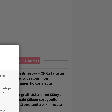
LUETUIMMAT
uomenna se ilmestyy – CMX:stä tutun
sen
.W. Yrjänän uutuusalbumi om
ammuttimainen kokonaisuus
tietoja
 ja
aittomasta graffitista kiinni jäänyt
aavo Arhinmäki jälleen spraypullo
ädessä – näitä puolueita ei kiinnosta
toja