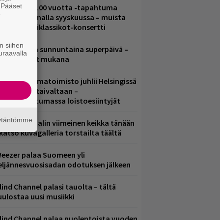
. Pääset
altava Yle 100 vuotta -tapahtuma
e
eikkaus Arenalla syyskuussa – muista
yös metalliklassikot-konsertti
n siihen
ampereella sunnuntaina superpäivä –
uraavalla
ämä artistit mukana
ainio ohjelmatoimisto juhlii Helsingissä
0-vuotista taivaltaan –
lmaistapahtumassa loistoesiintyjät
äytäntömme
ppu Normaalin viimeinen keikka tänään
 katso kuvagalleria torstailta täältä
eezer palaa Suomeen yli
eljännesvuosisadan odotuksen jälkeen
lind Channel palasi tauolta – tältä
uulostaa uusi musiikki
lind Channel palaa puolentoista vuoden