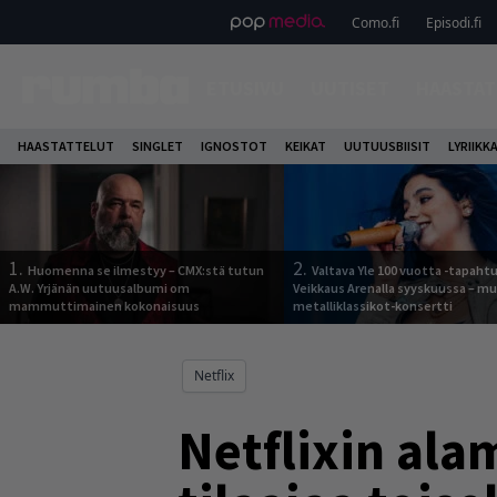
Como.fi
Episodi.fi
ETUSIVU
UUTISET
HAASTAT
HAASTATTELUT
SINGLET
IGNOSTOT
KEIKAT
UUTUUSBIISIT
LYRIIKK
1.
2.
Huomenna se ilmestyy – CMX:stä tutun
Valtava Yle 100 vuotta -tapah
A.W. Yrjänän uutuusalbumi om
Veikkaus Arenalla syyskuussa – m
mammuttimainen kokonaisuus
metalliklassikot-konsertti
Netflix
Netflixin ala