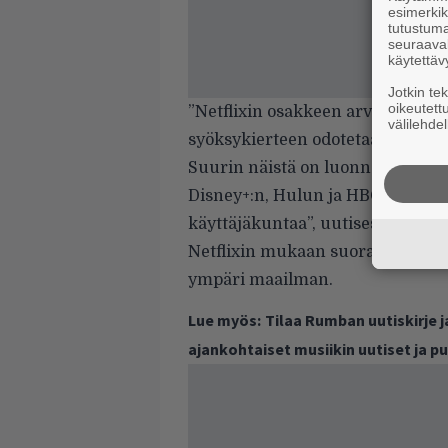
esimerkiks
tutustuma
seuraaval
käytettäv
Jotkin te
oikeutett
”Netflixin osakkeen arvo on tipp
välilehdel
syöksykierteen odotetaan jatkuv
Suurin näistä on luonnollisesti m
Disney+:n, Hulun ja HBO:n kaltai
käyttäjäkuntaa”, uutisessa todetti
Netflixin mukaan suoratoistopalve
ympäri maailman.
Lue myös:
Tilaa Rumban uutiskirje 
ajankohtaiset musiikin uutiset ja 