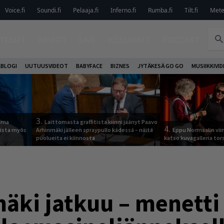
Voice.fi
Soundi.fi
Pelaaja.fi
Inferno.fi
Rumba.fi
Tilt.fi
Metel
TELUT
ARVIOT
LIVE
KOLUMNIT
PODCAST
ABLOGI
UUTUUSVIDEOT
BABYFACE
BIZNES
JYTÄKESÄ GO GO
MUSIIKKIVI
3.
tuma
Laittomasta graffitista kiinni jäänyt Paavo
4.
uista myös
Arhinmäki jälleen spraypullo kädessä – näitä
Eppu Normaalin vii
puolueita ei kiinnosta
katso kuvagalleria tors
mäki jatkuu – menetti