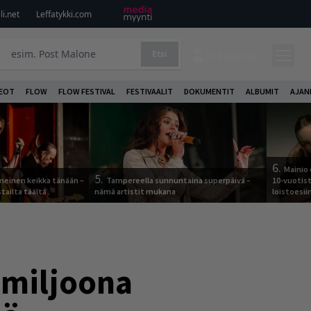
i.net
Leffatykki.com
Etsi
KIRJAUDU
DEOT
FLOW
FLOW FESTIVAL
FESTIVAALIT
DOKUMENTIT
ALBUMIT
AJAN
6.
Mainio 
5.
meinen keikka tänään –
Tampereella sunnuntaina superpäivä –
10-vuotis
tailta täältä
nämä artistit mukana
loistoesii
 miljoona