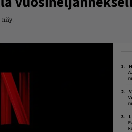
ella vuosineljänneksel
 näy.
H
A
m
V
V
m
L
P
k