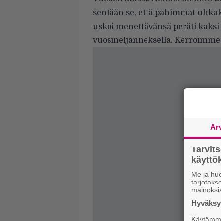
sentään se, että pahimmat uhkak
uskoi menettävänsä peräti kaksi 
vuosineljänneksellä. Kerroimme 
Ar
Tarvit
käytt
Me ja huo
tarjotak
mainoksi
Hyväksym
Käytämme 