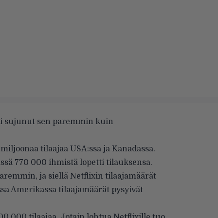
 ei sujunut sen paremmin kuin
3 miljoonaa tilaajaa USA:ssa ja Kanadassa.
ssä 770 000 ihmistä lopetti tilauksensa.
emmin, ja siellä Netflixin tilaajamäärät
essa Amerikassa tilaajamäärät pysyivät
0 000 tilaajaa. Jotain lohtua Netflixille tuo