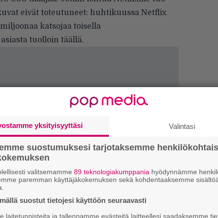
uvat eivät toteutuneet: huhtikuussa Netflix
miljoonaa katsojaa toisella
asiasta tuolloin
täällä
.
vostamme yksityisyyttäsi
Valintasi
H
semme suostumuksesi tarjotaksemme henkilökohtai
A
ökokemuksen
m
lellisesti valitsemamme
89 teknologiakumppania
hyödynnämme henkilö
semme paremman käyttäjäkokemuksen sekä kohdentaaksemme sisältöä
L
a.
P
ällä suostut tietojesi käyttöön seuraavasti
k
laitetunnisteita ja tallennamme evästeitä laitteellesi saadaksemme tie