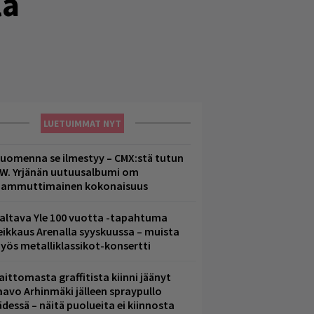
lä
LUETUIMMAT NYT
uomenna se ilmestyy – CMX:stä tutun
.W. Yrjänän uutuusalbumi om
ammuttimainen kokonaisuus
altava Yle 100 vuotta -tapahtuma
eikkaus Arenalla syyskuussa – muista
yös metalliklassikot-konsertti
aittomasta graffitista kiinni jäänyt
aavo Arhinmäki jälleen spraypullo
ädessä – näitä puolueita ei kiinnosta