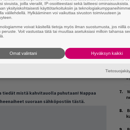
i sivuista, joilla vierailit, IP-osoitteestasi sekä laitteesi ominaisuuksista
V
an yksityiskohtaisesti käyttötarkoituksiin ja teknologiakumppaneihimm
V
la välilehdellä. Hylkääminen voi vaikuttaa sivuston toimivuuteen ja
m
yyteen.
knologiamme voivat käsitellä tietoja myös ilman suostumusta, jos niillä o
T
u peruste. Voit vastustaa tätä tai muuttaa asetuksiasi milloin tahansa se
unut pahasti tämän vuoden aikana, ja
n
lä.
an. Netflixin mukaan tähän on monia syitä.
M
arkkinoiden kilpailutilanne ja se, että
Omat valintani
Hyväksyn kaikki
1
set palvelut syövät myös Netflixin
i
in.
Tietosuojak
E
lulla on tällä hetkellä 220 miljoonaa tilaajaa
–
W
ja tiedät mistä kahvitauolla puhutaan! Nappaa
n
puheenaiheet suoraan sähköpostiin tästä.
B
k
B