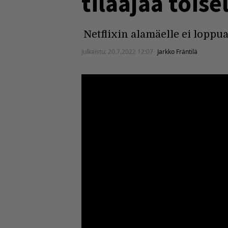
tilaajaa tois
Netflixin alamäelle ei loppua
Julkaistu:
20.7.2022 12:07
Jarkko Fräntilä