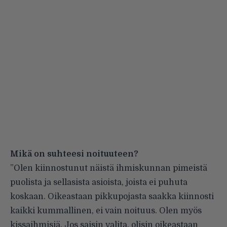
Mikä on suhteesi noituuteen?
”Olen kiinnostunut näistä ihmiskunnan pimeistä
puolista ja sellasista asioista, joista ei puhuta
koskaan. Oikeastaan pikkupojasta saakka kiinnosti
kaikki kummallinen, ei vain noituus. Olen myös
kissaihmisiä. Jos saisin valita, olisin oikeastaan