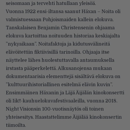
seisomaan ja tervehti hatullaan yleisöä.
Vuonna 1922 ensi-iltansa saanut Häxan – Noita oli
valmistuessaan Pohjoismaiden kallein elokuva.
Tanskalaisen Benjamin Christensenin ohjaama
elokuva kartoittaa noituuden historiaa keskiajalta
”nykyaikaan”. Noitafaktoja ja kidutusvälineitä
elävöitettiin fiktiivisillä tarinoilla. Ohjaaja itse
näyttelee lähes huolestuttavalla antaumuksella
irstasta pääperkelettä. Alkusanojensa mukaan
dokumentaarisia elementtejä sisältävä elokuva on
”kulttuurihistoriallinen esitelmä elävin kuvin”.
Ensimmäinen Häxanin ja Läjä Äijälän kinokonsertti
oli Iik!!-kauhuelokuvafestivaaleilla, vuonna 2018.
Night Visionsin 100-vuotisnäytös oli toinen
yhteisesitys. Haastattelimme Äijälää kinokonsertin
tiimoilta.