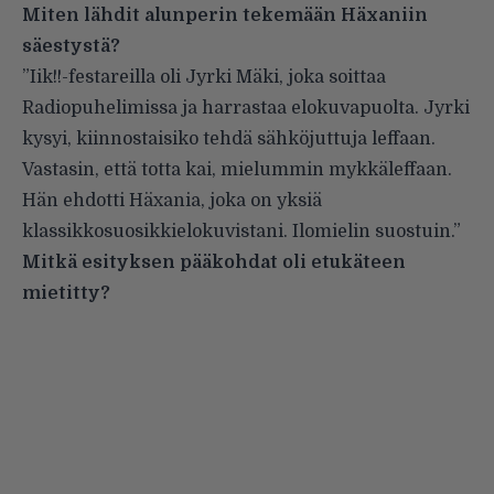
Miten lähdit alunperin tekemään Häxaniin
säestystä?
”Iik!!-festareilla oli Jyrki Mäki, joka soittaa
Radiopuhelimissa ja harrastaa elokuvapuolta. Jyrki
kysyi, kiinnostaisiko tehdä sähköjuttuja leffaan.
Vastasin, että totta kai, mielummin mykkäleffaan.
Hän ehdotti Häxania, joka on yksiä
klassikkosuosikkielokuvistani. Ilomielin suostuin.”
Mitkä esityksen pääkohdat oli etukäteen
mietitty?