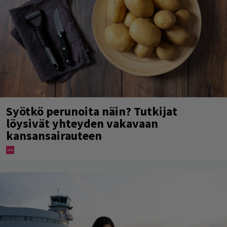
Syötkö perunoita näin? Tutkijat
löysivät yhteyden vakavaan
kansansairauteen