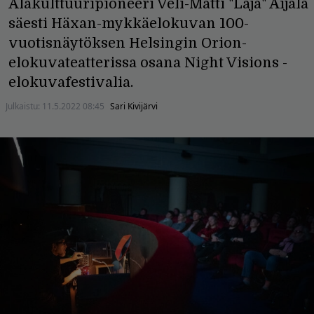
Alakulttuuripioneeri Veli-Matti "Läjä" Äijälä
säesti Häxan-mykkäelokuvan 100-
vuotisnäytöksen Helsingin Orion-
elokuvateatterissa osana Night Visions -
elokuvafestivalia.
Julkaistu:
11.5.2022 08:45
Sari Kivijärvi