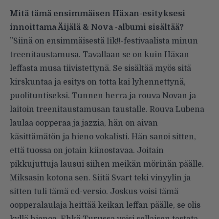
Mitä tämä ensimmäisen Häxan-esityksesi
innoittama Äijälä & Nova -albumi sisältää?
”Siinä on ensimmäisestä Iik!!-festivaalista minun
treenitaustamusa. Tavallaan se on kuin Häxan-
leffasta musa tiivistettynä. Se sisältää myös sitä
kirskuntaa ja esitys on totta kai lyhennettynä,
puolituntiseksi. Tunnen herra ja rouva Novan ja
laitoin treenitaustamusan taustalle. Rouva Lubena
laulaa oopperaa ja jazzia, hän on aivan
käsittämätön ja hieno vokalisti. Hän sanoi sitten,
että tuossa on jotain kiinostavaa. Joitain
pikkujuttuja lausui siihen meikän mörinän päälle.
Miksasin kotona sen. Siitä Svart teki vinyylin ja
sitten tuli tämä cd-versio. Joskus voisi tämä
oopperalaulaja heittää keikan leffan päälle, se olis
kyllä hienoa. Ehkä Turussa voisi sellaisen testata,