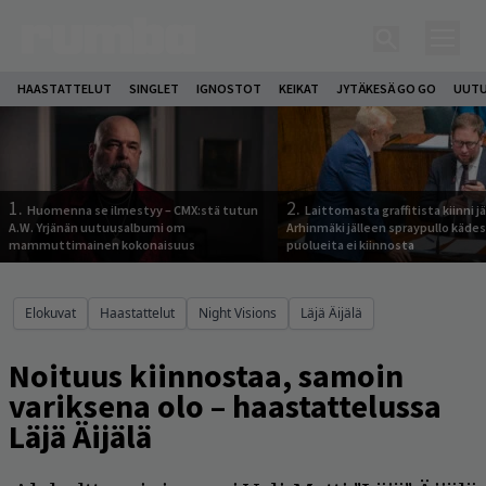
HAASTATTELUT
SINGLET
IGNOSTOT
KEIKAT
JYTÄKESÄ GO GO
UUTU
1.
2.
Huomenna se ilmestyy – CMX:stä tutun
Laittomasta graffitista kiinni 
A.W. Yrjänän uutuusalbumi om
Arhinmäki jälleen spraypullo kädes
mammuttimainen kokonaisuus
puolueita ei kiinnosta
Elokuvat
Haastattelut
Night Visions
Läjä Äijälä
Noituus kiinnostaa, samoin
variksena olo – haastattelussa
Läjä Äijälä