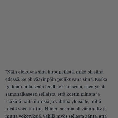
”Näin elokuvaa siitä kupupeilistä, mikä oli siinä
edessä. Se oli väärinpäin peilikuvana siinä. Koska
tykkään tällaisesta feedback-noisesta, säestys oli
samanaikasesti sellaista, että koetin piinata ja
rääkätä näitä ihmisiä ja välittää yleisölle, miltä
niistä voisi tuntua. Niiden sormia oli väännelty ja
muita yökötyksiä. Välillä myös sellasta ääntä, että