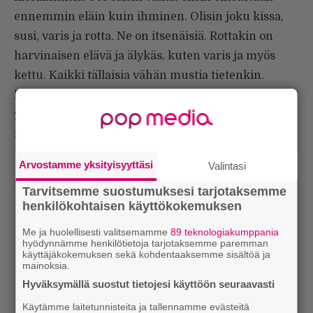
ennemmin eläin kuin ihminen. Olisin joku kissa,
susi, varis ja rotta. Ne on itsenäisiä. Rottakin on
harvinaisen elävä ja älykäs, kuten varis ja myös
kettu. Kaikki tällaisia vähän mustia tietenkin.
Hyvin fiksuja laumaeläimiä, mutta myös
yksinolevia tavallaan. Semmosia, että jos
maailmanloppu tulee, juuri tällaiset selviää.”
Arvostamme yksityisyyttäsi
Valintasi
Tarvitsemme suostumuksesi tarjotaksemme
henkilökohtaisen käyttökokemuksen
Me ja huolellisesti valitsemamme
89 teknologiakumppania
hyödynnämme henkilötietoja tarjotaksemme paremman
käyttäjäkokemuksen sekä kohdentaaksemme sisältöä ja
mainoksia.
Hyväksymällä suostut tietojesi käyttöön seuraavasti
Käytämme laitetunnisteita ja tallennamme evästeitä