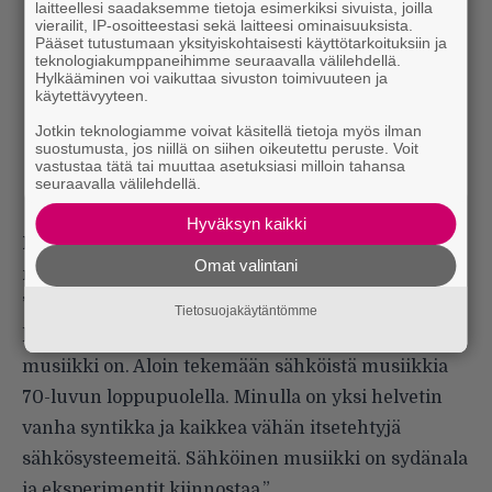
laitteellesi saadaksemme tietoja esimerkiksi sivuista, joilla
vierailit, IP-osoitteestasi sekä laitteesi ominaisuuksista.
Pääset tutustumaan yksityiskohtaisesti käyttötarkoituksiin ja
teknologiakumppaneihimme seuraavalla välilehdellä.
Hylkääminen voi vaikuttaa sivuston toimivuuteen ja
käytettävyyteen.
Jotkin teknologiamme voivat käsitellä tietoja myös ilman
suostumusta, jos niillä on siihen oikeutettu peruste. Voit
vastustaa tätä tai muuttaa asetuksiasi milloin tahansa
seuraavalla välilehdellä.
Hyväksyn kaikki
Milloin kiinnostuit koneilla tehdystä
Omat valintani
musiikista?
”Kun kiinnostuin 60-luvulla pikkupoikana juuri
Tietosuojakäytäntömme
kaikesta oudosta, kiinnosti myös mitä tämä
musiikki on. Aloin tekemään sähköistä musiikkia
70-luvun loppupuolella. Minulla on yksi helvetin
vanha syntikka ja kaikkea vähän itsetehtyjä
sähkösysteemeitä. Sähköinen musiikki on sydänala
ja eksperimentit kiinnostaa.”