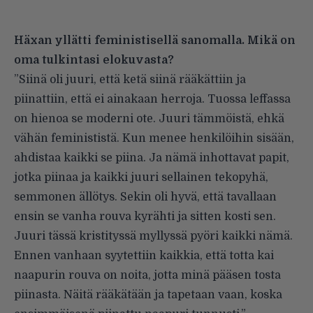
Häxan yllätti feministisellä sanomalla. Mikä on
oma tulkintasi elokuvasta?
”Siinä oli juuri, että ketä siinä rääkättiin ja
piinattiin, että ei ainakaan herroja. Tuossa leffassa
on hienoa se moderni ote. Juuri tämmöistä, ehkä
vähän feminististä. Kun menee henkilöihin sisään,
ahdistaa kaikki se piina. Ja nämä inhottavat papit,
jotka piinaa ja kaikki juuri sellainen tekopyhä,
semmonen ällötys. Sekin oli hyvä, että tavallaan
ensin se vanha rouva kyrähti ja sitten kosti sen.
Juuri tässä kristityssä myllyssä pyöri kaikki nämä.
Ennen vanhaan syytettiin kaikkia, että totta kai
naapurin rouva on noita, jotta minä pääsen tosta
piinasta. Näitä rääkätään ja tapetaan vaan, koska