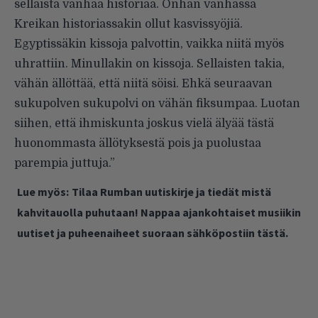
sellaista vanhaa historiaa. Onhan vanhassa
Kreikan historiassakin ollut kasvissyöjiä.
Egyptissäkin kissoja palvottin, vaikka niitä myös
uhrattiin. Minullakin on kissoja. Sellaisten takia,
vähän ällöttää, että niitä söisi. Ehkä seuraavan
sukupolven sukupolvi on vähän fiksumpaa. Luotan
siihen, että ihmiskunta joskus vielä älyää tästä
huonommasta ällötyksestä pois ja puolustaa
parempia juttuja.”
Lue myös:
Tilaa Rumban uutiskirje ja tiedät mistä
kahvitauolla puhutaan! Nappaa ajankohtaiset musiikin
uutiset ja puheenaiheet suoraan sähköpostiin tästä.