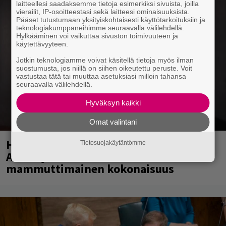
laitteellesi saadaksemme tietoja esimerkiksi sivuista, joilla
vierailit, IP-osoitteestasi sekä laitteesi ominaisuuksista.
Pääset tutustumaan yksityiskohtaisesti käyttötarkoituksiin ja
teknologiakumppaneihimme seuraavalla välilehdellä.
Hylkääminen voi vaikuttaa sivuston toimivuuteen ja
käytettävyyteen.
Jotkin teknologiamme voivat käsitellä tietoja myös ilman
suostumusta, jos niillä on siihen oikeutettu peruste. Voit
vastustaa tätä tai muuttaa asetuksiasi milloin tahansa
seuraavalla välilehdellä.
Hyväksyn kaikki
Omat valintani
Huomenna se ilmestyy – CMX:stä tutun
Tietosuojakäytäntömme
A.W. Yrjänän uutuusalbumi om
mammuttimainen kokonaisuus