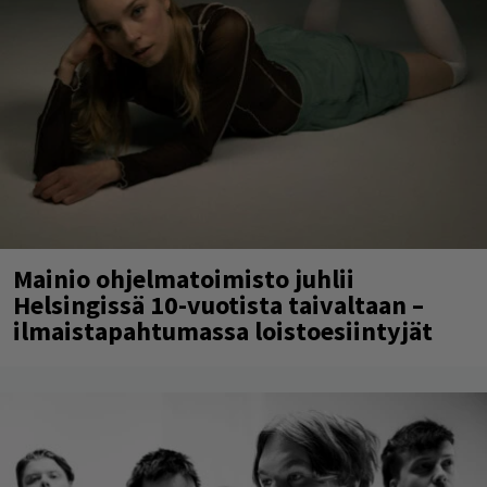
Mainio ohjelmatoimisto juhlii
Helsingissä 10-vuotista taivaltaan –
ilmaistapahtumassa loistoesiintyjät