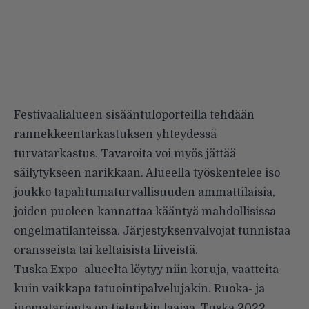
Festivaalialueen sisääntuloporteilla tehdään
rannekkeentarkastuksen yhteydessä
turvatarkastus. Tavaroita voi myös jättää
säilytykseen narikkaan. Alueella työskentelee iso
joukko tapahtumaturvallisuuden ammattilaisia,
joiden puoleen kannattaa kääntyä mahdollisissa
ongelmatilanteissa. Järjestyksenvalvojat tunnistaa
oransseista tai keltaisista liiveistä.
Tuska Expo -alueelta löytyy niin koruja, vaatteita
kuin vaikkapa tatuointipalvelujakin. Ruoka- ja
juomatarjonta on tietenkin laajaa. Tuska 2022