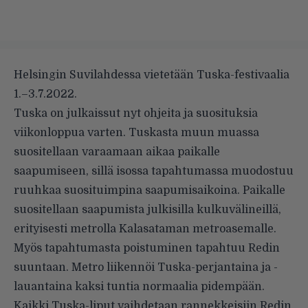
Helsingin Suvilahdessa vietetään Tuska-festivaalia
1.–3.7.2022.
Tuska on julkaissut nyt ohjeita ja suosituksia
viikonloppua varten. Tuskasta muun muassa
suositellaan varaamaan aikaa paikalle
saapumiseen, sillä isossa tapahtumassa muodostuu
ruuhkaa suosituimpina saapumisaikoina. Paikalle
suositellaan saapumista julkisilla kulkuvälineillä,
erityisesti metrolla Kalasataman metroasemalle.
Myös tapahtumasta poistuminen tapahtuu Redin
suuntaan. Metro liikennöi Tuska-perjantaina ja -
lauantaina kaksi tuntia normaalia pidempään.
Kaikki Tuska-liput vaihdetaan rannekkeisiin Redin