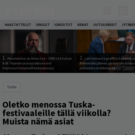
HAASTATTELUT
SINGLET
IGNOSTOT
KEIKAT
UUTUUSBIISIT
JYTÄKE
1.
2.
Huomenna se ilmestyy – CMX:stä tutun
Laittomasta graffitista kiinni 
A.W. Yrjänän uutuusalbumi om
Arhinmäki jälleen spraypullo kädes
mammuttimainen kokonaisuus
puolueita ei kiinnosta
Tuska
Oletko menossa Tuska-
festivaaleille tällä viikolla?
Muista nämä asiat