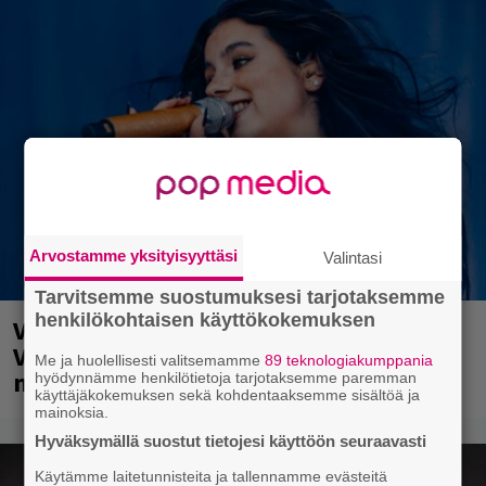
Arvostamme yksityisyyttäsi
Valintasi
Tarvitsemme suostumuksesi tarjotaksemme
henkilökohtaisen käyttökokemuksen
Valtava Yle 100 vuotta -tapahtuma
Veikkaus Arenalla syyskuussa – muista
Me ja huolellisesti valitsemamme
89 teknologiakumppania
myös metalliklassikot-konsertti
hyödynnämme henkilötietoja tarjotaksemme paremman
käyttäjäkokemuksen sekä kohdentaaksemme sisältöä ja
mainoksia.
Hyväksymällä suostut tietojesi käyttöön seuraavasti
Käytämme laitetunnisteita ja tallennamme evästeitä