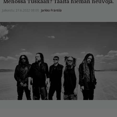
Menossa Tuskaan? Täältä hieman neuvoja.
Julkaistu:
27.6.2022 08:00
Jarkko Fräntilä