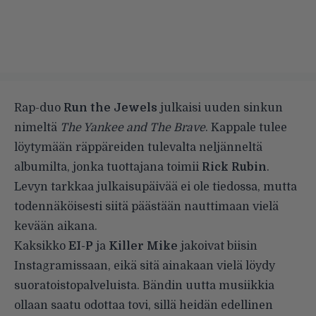
Rap-duo
Run the Jewels
julkaisi uuden sinkun
nimeltä
The Yankee and The Brave
. Kappale tulee
löytymään räppäreiden tulevalta neljänneltä
albumilta, jonka tuottajana toimii
Rick Rubin
.
Levyn tarkkaa julkaisupäivää ei ole tiedossa, mutta
todennäköisesti siitä päästään nauttimaan vielä
kevään aikana.
Kaksikko
EI-P
ja
Killer Mike
jakoivat biisin
Instagramissaan
, eikä sitä ainakaan vielä löydy
suoratoistopalveluista. Bändin uutta musiikkia
ollaan saatu odottaa tovi, sillä heidän edellinen