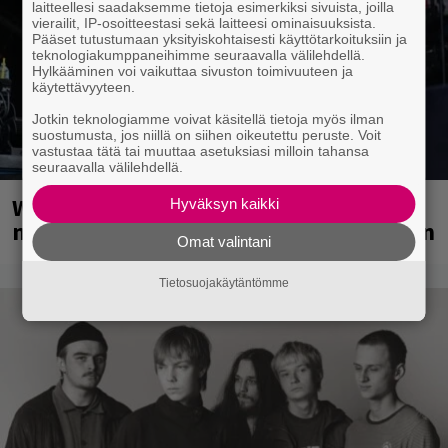
laitteellesi saadaksemme tietoja esimerkiksi sivuista, joilla
vierailit, IP-osoitteestasi sekä laitteesi ominaisuuksista.
Pääset tutustumaan yksityiskohtaisesti käyttötarkoituksiin ja
teknologiakumppaneihimme seuraavalla välilehdellä.
Hylkääminen voi vaikuttaa sivuston toimivuuteen ja
käytettävyyteen.
Jotkin teknologiamme voivat käsitellä tietoja myös ilman
suostumusta, jos niillä on siihen oikeutettu peruste. Voit
vastustaa tätä tai muuttaa asetuksiasi milloin tahansa
seuraavalla välilehdellä.
Weezer palaa Suomeen yli
Hyväksyn kaikki
neljännesvuosisadan odotuksen jälkeen
Omat valintani
Tietosuojakäytäntömme