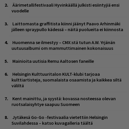
Äärimetallifestivaali Hyvinkäällä julkisti esiintyjiä ensi
vuodelle
Laittomasta graffitista kiinni jäänyt Paavo Arhinmäki
jälleen spraypullo kädessä – näitä puolueita ei kiinnosta
Huomenna se ilmestyy – CMX:stä tutun A.W. Yrjänän
uutuusalbumi om mammuttimainen kokonaisuus
Mainioita uutisia Remu Aaltosen faneille
Helsingin Kulttuuritalon KULT-klubi tarjoaa
kulttiartisteja, suomalaista osaamista ja kaikkea siltä
väliltä
Kent mainittu, ja syystä: kovassa nosteessa olevan
ruotsalaisyhtye saapuu Suomeen
Jytäkesä Go-Go -festivaalia vietettiin Helsingin
Suvilahdessa – katso kuvagalleria täältä