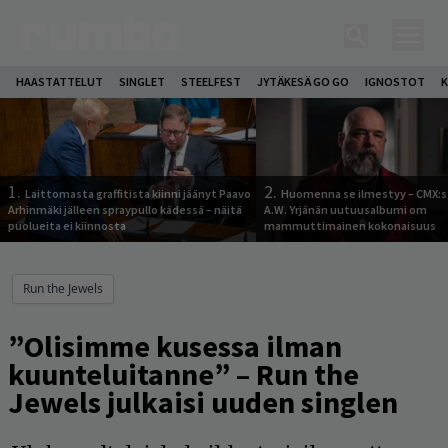
HAASTATTELUT
SINGLET
STEELFEST
JYTÄKESÄ GO GO
IGNOSTOT
K
1.
2.
Laittomasta graffitista kiinni jäänyt Paavo
Huomenna se ilmestyy – CMX:s
Arhinmäki jälleen spraypullo kädessä – näitä
A.W. Yrjänän uutuusalbumi om
puolueita ei kiinnosta
mammuttimainen kokonaisuus
Run the Jewels
”Olisimme kusessa ilman
kuunteluitanne” – Run the
Jewels julkaisi uuden singlen