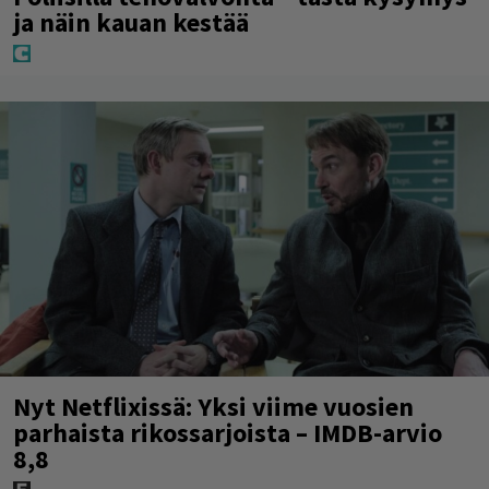
ja näin kauan kestää
Nyt Netflixissä: Yksi viime vuosien
parhaista rikossarjoista – IMDB-arvio
8,8