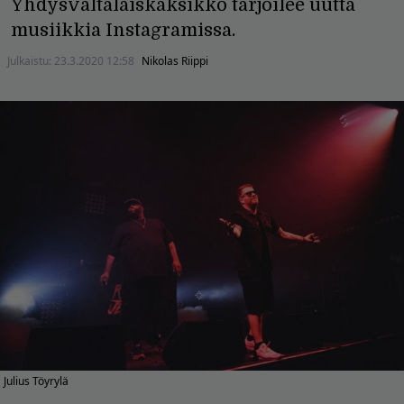
Yhdysvaltalaiskaksikko tarjoilee uutta
musiikkia Instagramissa.
Julkaistu:
23.3.2020 12:58
Nikolas Riippi
Julius Töyrylä