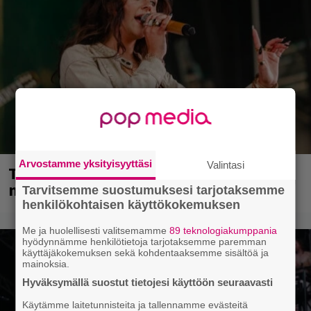
Arvostamme yksityisyyttäsi
Valintasi
Tampereella sunnuntaina superpäivä –
nämä artistit mukana
Tarvitsemme suostumuksesi tarjotaksemme
henkilökohtaisen käyttökokemuksen
Me ja huolellisesti valitsemamme
89 teknologiakumppania
hyödynnämme henkilötietoja tarjotaksemme paremman
käyttäjäkokemuksen sekä kohdentaaksemme sisältöä ja
mainoksia.
Hyväksymällä suostut tietojesi käyttöön seuraavasti
Käytämme laitetunnisteita ja tallennamme evästeitä