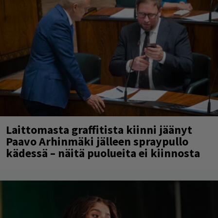
Laittomasta graffitista kiinni jäänyt
Paavo Arhinmäki jälleen spraypullo
kädessä – näitä puolueita ei kiinnosta