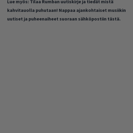
Lue myös:
Tilaa Rumban uutiskirje ja tiedät mistä
kahvitauolla puhutaan! Nappaa ajankohtaiset musiikin
uutiset ja puheenaiheet suoraan sähköpostiin tästä.