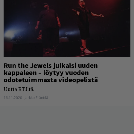
Run the Jewels julkaisi uuden
kappaleen – löytyy vuoden
odotetuimmasta videopelistä
Uutta RTJ:tä.
16.11.2020
Jarkko Fräntilä