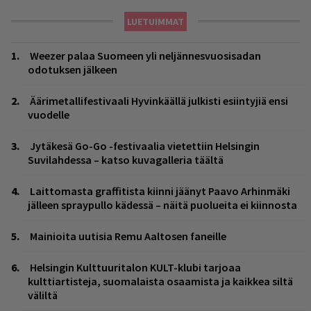
LUETUIMMAT
Weezer palaa Suomeen yli neljännesvuosisadan
odotuksen jälkeen
Äärimetallifestivaali Hyvinkäällä julkisti esiintyjiä ensi
vuodelle
Jytäkesä Go-Go -festivaalia vietettiin Helsingin
Suvilahdessa – katso kuvagalleria täältä
Laittomasta graffitista kiinni jäänyt Paavo Arhinmäki
jälleen spraypullo kädessä – näitä puolueita ei kiinnosta
Mainioita uutisia Remu Aaltosen faneille
Helsingin Kulttuuritalon KULT-klubi tarjoaa
kulttiartisteja, suomalaista osaamista ja kaikkea siltä
väliltä