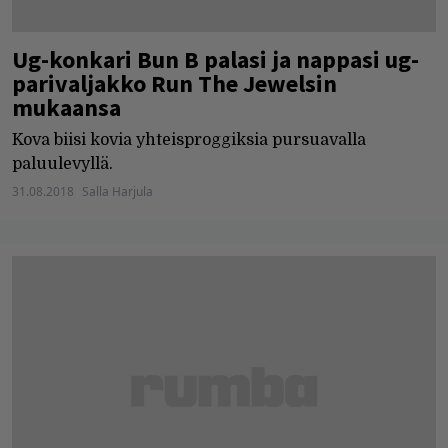
Ug-konkari Bun B palasi ja nappasi ug-
parivaljakko Run The Jewelsin
mukaansa
Kova biisi kovia yhteisproggiksia pursuavalla
paluulevyllä.
31.08.2018
Salla Harjula