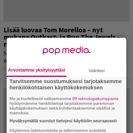
Lisää luovaa Tom Morelloa – nyt
mukana Outkast- ja Run The Jewels -
miehiä sekä toki EDM-tuottaja
Nyt liippaistaan suht läheltä Prophets of Rage -
menoa.
11.08.2018
Salla Harjula
Arvostamme yksityisyyttäsi
Valintasi
Tarvitsemme suostumuksesi tarjotaksemme
henkilökohtaisen käyttökokemuksen
Me ja huolellisesti valitsemamme
89 teknologiakumppania
hyödynnämme henkilötietoja tarjotaksemme paremman
käyttäjäkokemuksen sekä kohdentaaksemme sisältöä ja
mainoksia.
Hyväksymällä suostut tietojesi käyttöön seuraavasti
Käytämme laitetunnisteita ja tallennamme evästeitä