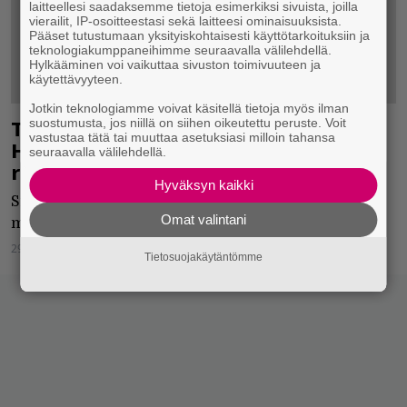
laitteellesi saadaksemme tietoja esimerkiksi sivuista, joilla
vierailit, IP-osoitteestasi sekä laitteesi ominaisuuksista.
Pääset tutustumaan yksityiskohtaisesti käyttötarkoituksiin ja
teknologiakumppaneihimme seuraavalla välilehdellä.
Hylkääminen voi vaikuttaa sivuston toimivuuteen ja
käytettävyyteen.
Jotkin teknologiamme voivat käsitellä tietoja myös ilman
Tom Morello teki ”nykypäivän
suostumusta, jos niillä on siihen oikeutettu peruste. Voit
vastustaa tätä tai muuttaa asetuksiasi milloin tahansa
Hendrixit” eli luovan levyn räppärien,
seuraavalla välilehdellä.
rokkarien ja EDM-starojen kanssa
Hyväksyn kaikki
Sinkkujen perusteella ei mitään valitettavaa tähän
Omat valintani
mennessä.
29.07.2018
Salla Harjula
Tietosuojakäytäntömme