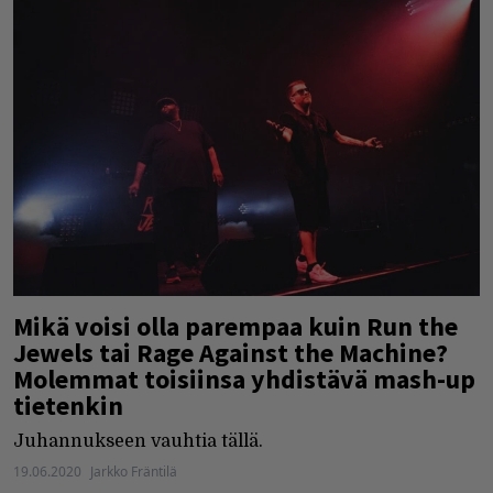
Mikä voisi olla parempaa kuin Run the
Jewels tai Rage Against the Machine?
Molemmat toisiinsa yhdistävä mash-up
tietenkin
Juhannukseen vauhtia tällä.
19.06.2020
Jarkko Fräntilä