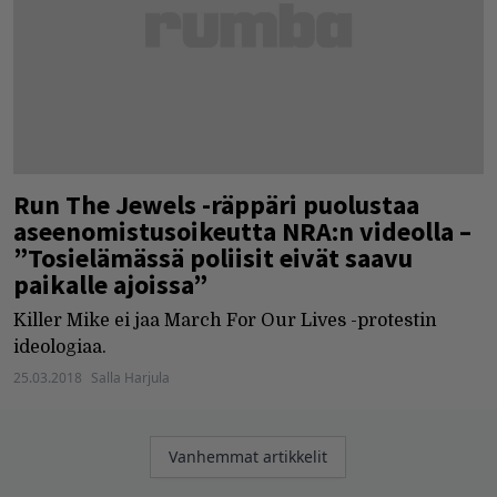
Run The Jewels -räppäri puolustaa
aseenomistusoikeutta NRA:n videolla –
”Tosielämässä poliisit eivät saavu
paikalle ajoissa”
Killer Mike ei jaa March For Our Lives -protestin
ideologiaa.
25.03.2018
Salla Harjula
Artikkelien
Vanhemmat artikkelit
selaus