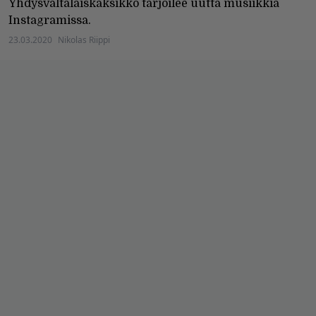
Yhdysvaltalaiskaksikko tarjoilee uutta musiikkia
Instagramissa.
23.03.2020
Nikolas Riippi