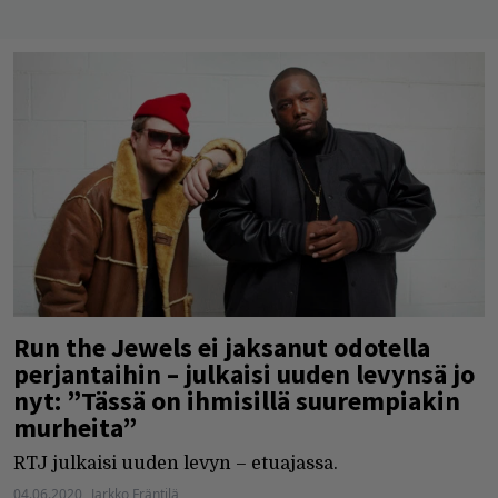
Run the Jewels ei jaksanut odotella
perjantaihin – julkaisi uuden levynsä jo
nyt: ”Tässä on ihmisillä suurempiakin
murheita”
RTJ julkaisi uuden levyn – etuajassa.
04.06.2020
Jarkko Fräntilä