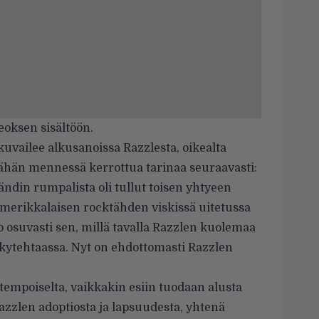
teoksen sisältöön.
kuvailee alkusanoissa Razzlesta, oikealta
tähän mennessä kerrottua tarinaa seuraavasti:
ndin rumpalista oli tullut toisen yhtyeen
 amerikkalaisen rocktähden viskissä uitetussa
o osuvasti sen, millä tavalla Razzlen kuolemaa
rkytehtaassa. Nyt on ehdottomasti Razzlen
empoiselta, vaikkakin esiin tuodaan alusta
Razzlen adoptiosta ja lapsuudesta, yhtenä