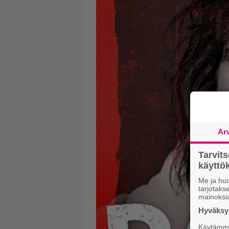
Ar
Tarvit
käytt
Me ja huo
tarjotak
mainoksi
Hyväksym
Käytämme 