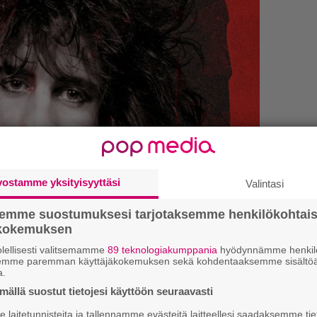
vostamme yksityisyyttäsi
Valintasi
semme suostumuksesi tarjotaksemme henkilökohtai
ökokemuksen
E
–
lellisesti valitsemamme
89 teknologiakumppania
hyödynnämme henkilö
semme paremman käyttäjäkokemuksen sekä kohdentaaksemme sisältöä
a.
E
–
ällä suostut tietojesi käyttöön seuraavasti
laitetunnisteita ja tallennamme evästeitä laitteellesi saadaksemme tie