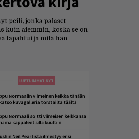
ertova kirja
yt peili, jonka palaset
kas kuin aiemmin, koska se on
sa tapahtui ja mitä hän
LUETUIMMAT NYT
ppu Normaalin viimeinen keikka tänään
 katso kuvagalleria torstailta täältä
ppu Normaali soitti viimeisen keikkansa
 nämä kappaleet sillä kuultiin
ushin Neil Peartista ilmestyy ensi