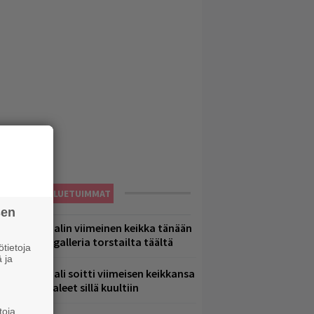
LUETUIMMAT
sen
ppu Normaalin viimeinen keikka tänään
 katso kuvagalleria torstailta täältä
tietoja
 ja
ppu Normaali soitti viimeisen keikkansa
 nämä kappaleet sillä kuultiin
toja