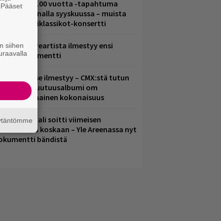
altava Yle 100 vuotta -tapahtuma
. Pääset
eikkaus Arenalla syyskuussa – muista
e
yös metalliklassikot-konsertti
ushin Neil Peartista ilmestyy ensi
n siihen
uraavalla
uussa dokumentti
uomenna se ilmestyy – CMX:stä tutun
.W. Yrjänän uutuusalbumi om
ammuttimainen kokonaisuus
ppu Normaali soitti viimeisen
äytäntömme
onserttinsa koskaan – Yle Areenassa nyt
okumentti bändistä