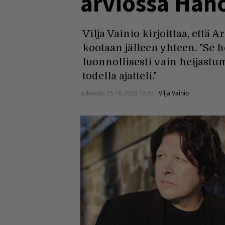
arviossa Hano
Vilja Vainio kirjoittaa, että
kootaan jälleen yhteen. "Se 
luonnollisesti vain heijastu
todella ajatteli."
Julkaistu:
15.10.2020 14:51
Vilja Vainio