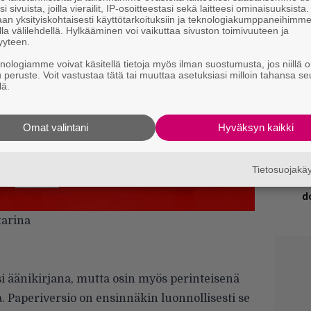
V
i sivuista, joilla vierailit, IP-osoitteestasi sekä laitteesi ominaisuuksista
V
an yksityiskohtaisesti käyttötarkoituksiin ja teknologiakumppaneihimm
la välilehdellä. Hylkääminen voi vaikuttaa sivuston toimivuuteen ja
m
yyteen.
R
knologiamme voivat käsitellä tietoja myös ilman suostumusta, jos niillä o
u peruste. Voit vastustaa tätä tai muuttaa asetuksiasi milloin tahansa se
k
lä.
H
A
Omat valintani
Hyväksyn kaikki
m
E
Tietosuojak
k
d
tarina
i äänikirjana, mutta osin myös perinteisenä
. Paperiversio on ensinnäkin luonnollisesti se