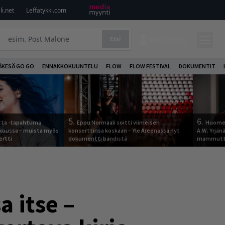
i.net
Leffatykki.com
Etsi
KIRJAUDU
ÄKESÄ GO GO
ENNAKKOKUUNTELU
FLOW
FLOW FESTIVAL
DOKUMENTIT
5.
6.
otta -tapahtuma
Eppu Normaali soitti viimeisen
Huomen
skuussa – muista myös
konserttinsa koskaan – Yle Areenassa nyt
A.W. Yrjä
ertti
dokumentti bändistä
mammutti
a itse –