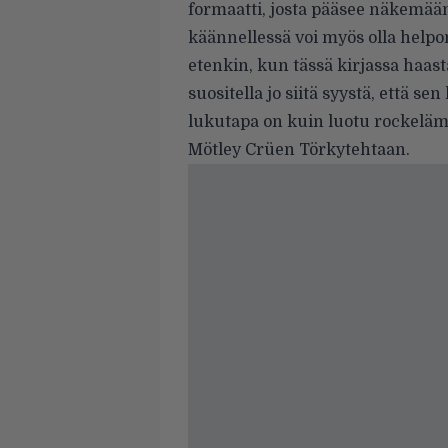
formaatti, josta pääsee näkemään
käännellessä voi myös olla help
etenkin, kun tässä kirjassa haast
suositella jo siitä syystä, että 
lukutapa on kuin luotu rockeläm
Mötley Crüen Törkytehtaan.