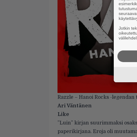
esimerkiks
tutustuma
seuraaval
käytettäv
Jotkin te
oikeutett
välilehdel
Razzle – Hanoi Rocks -legendan 
Ari Väntänen
Like
”Luin” kirjan suurimmaksi osaks
paperikirjana. Eroja oli muutama