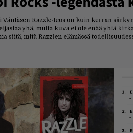
i Rocks -legendasta k
 Ari Väntäsen Razzle-teos on kuin kerran särkyn
heijastaa yhä, mutta kuva ei ole enää yhtä kir
mia siitä, mitä Razzlen elämässä todellisuudes
E
–
E
–
R