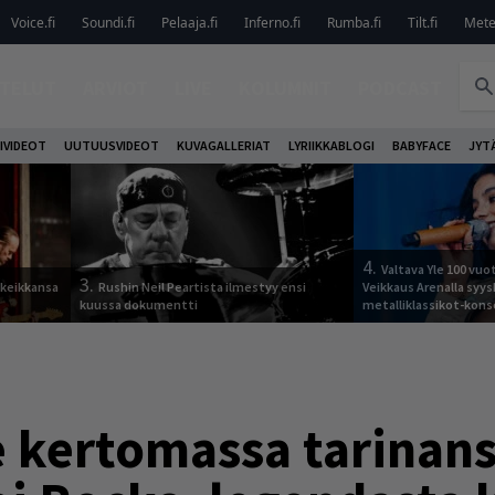
Voice.fi
Soundi.fi
Pelaaja.fi
Inferno.fi
Rumba.fi
Tilt.fi
Metel
TELUT
ARVIOT
LIVE
KOLUMNIT
PODCAST
IVIDEOT
UUTUUSVIDEOT
KUVAGALLERIAT
LYRIIKKABLOGI
BABYFACE
JYT
4.
Valtava Yle 100 vu
3.
 keikkansa
Rushin Neil Peartista ilmestyy ensi
Veikkaus Arenalla syy
kuussa dokumentti
metalliklassikot-kons
e kertomassa tarinans