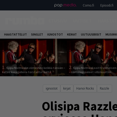
Como.fi
Episodi.fi
ETUSIVU
UUTISET
HAASTAT
HAASTATTELUT
SINGLET
IGNOSTOT
KEIKAT
UUTUUSBIISIT
MUSIIKK
1.
2.
Eppu Normaalin viimeinen keikka tänään –
Eppu Normaali soitti viimeisen
katso kuvagalleria torstailta täältä
– nämä kappaleet sillä kuultiin
ignostot
kirjat
Hanoi Rocks
Razzle
Olisipa Razzl