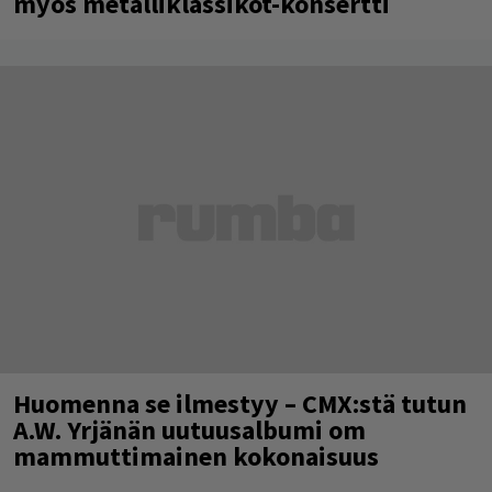
myös metalliklassikot-konsertti
Huomenna se ilmestyy – CMX:stä tutun
A.W. Yrjänän uutuusalbumi om
mammuttimainen kokonaisuus