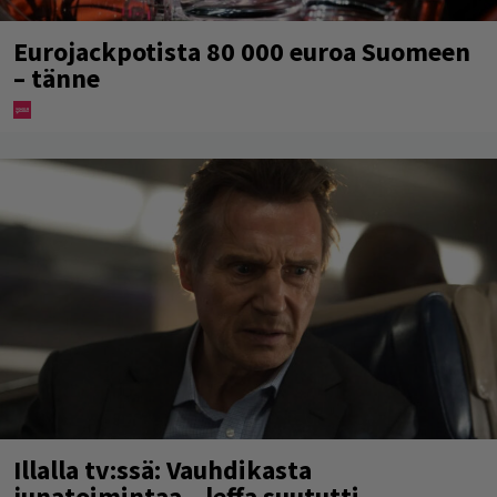
Eurojackpotista 80 000 euroa Suomeen
– tänne
Illalla tv:ssä: Vauhdikasta
junatoimintaa – leffa suututti