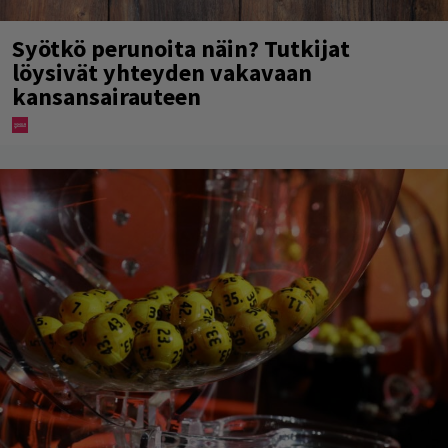
Syötkö perunoita näin? Tutkijat
löysivät yhteyden vakavaan
kansansairauteen