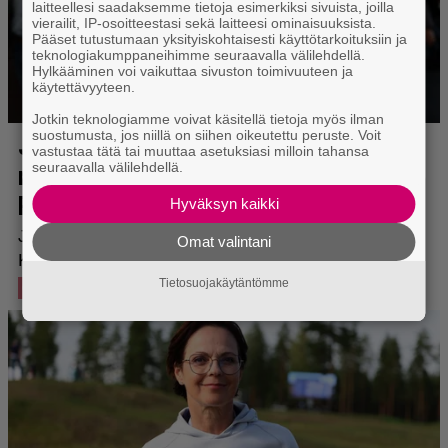
laitteellesi saadaksemme tietoja esimerkiksi sivuista, joilla
vierailit, IP-osoitteestasi sekä laitteesi ominaisuuksista.
Pääset tutustumaan yksityiskohtaisesti käyttötarkoituksiin ja
teknologiakumppaneihimme seuraavalla välilehdellä.
Hylkääminen voi vaikuttaa sivuston toimivuuteen ja
käytettävyyteen.
Jotkin teknologiamme voivat käsitellä tietoja myös ilman
suostumusta, jos niillä on siihen oikeutettu peruste. Voit
vastustaa tätä tai muuttaa asetuksiasi milloin tahansa
seuraavalla välilehdellä.
Hyväksyn kaikki
Omat valintani
Tietosuojakäytäntömme