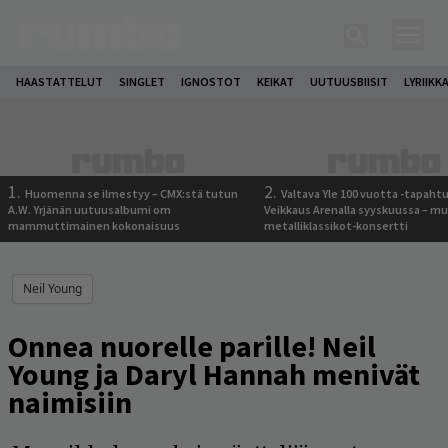
HAASTATTELUT
SINGLET
IGNOSTOT
KEIKAT
UUTUUSBIISIT
LYRIIKK
1.
2.
Huomenna se ilmestyy – CMX:stä tutun
Valtava Yle 100 vuotta -tapah
A.W. Yrjänän uutuusalbumi om
Veikkaus Arenalla syyskuussa – m
mammuttimainen kokonaisuus
metalliklassikot-konsertti
Neil Young
Onnea nuorelle parille! Neil
Young ja Daryl Hannah menivät
naimisiin