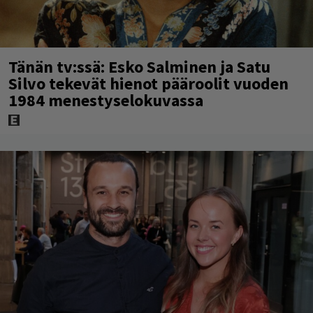
Tänän tv:ssä: Esko Salminen ja Satu
Silvo tekevät hienot pääroolit vuoden
1984 menestyselokuvassa