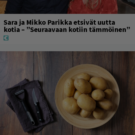
Sara ja Mikko Parikka etsivät uutta
kotia – ”Seuraavaan kotiin tämmöinen”