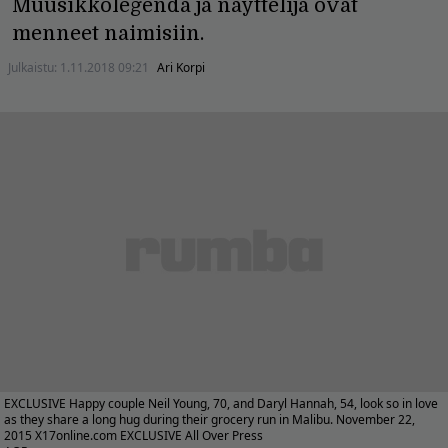
Muusikkolegenda ja näyttelijä ovat
menneet naimisiin.
Julkaistu:
1.11.2018 09:21
Ari Korpi
EXCLUSIVE Happy couple Neil Young, 70, and Daryl Hannah, 54, look so in love
as they share a long hug during their grocery run in Malibu. November 22,
2015 X17online.com EXCLUSIVE All Over Press