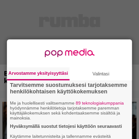
Blind Channel palasi tauolta – tältä
Arvostamme yksityisyyttäsi
Valintasi
kuulostaa uusi musiikki
Tarvitsemme suostumuksesi tarjotaksemme
henkilökohtaisen käyttökokemuksen
Me ja huolellisesti valitsemamme
89 teknologiakumppania
hyödynnämme henkilötietoja tarjotaksemme paremman
käyttäjäkokemuksen sekä kohdentaaksemme sisältöä ja
mainoksia.
Hyväksymällä suostut tietojesi käyttöön seuraavasti
Käytämme laitetunnisteita ja tallennamme evästeitä