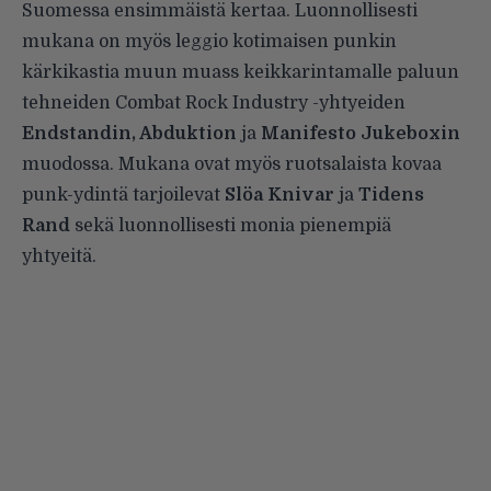
Suomessa ensimmäistä kertaa. Luonnollisesti
mukana on myös leggio kotimaisen punkin
kärkikastia muun muass keikkarintamalle paluun
tehneiden Combat Rock Industry -yhtyeiden
Endstandin, Abduktion
ja
Manifesto Jukeboxin
muodossa. Mukana ovat myös ruotsalaista kovaa
punk-ydintä tarjoilevat
Slöa Knivar
ja
Tidens
Rand
sekä luonnollisesti monia pienempiä
yhtyeitä.