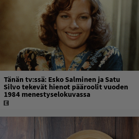
Tänän tv:ssä: Esko Salminen ja Satu
Silvo tekevät hienot pääroolit vuoden
1984 menestyselokuvassa