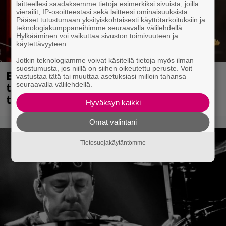
laitteellesi saadaksemme tietoja esimerkiksi sivuista, joilla
vierailit, IP-osoitteestasi sekä laitteesi ominaisuuksista.
Pääset tutustumaan yksityiskohtaisesti käyttötarkoituksiin ja
teknologiakumppaneihimme seuraavalla välilehdellä.
Hylkääminen voi vaikuttaa sivuston toimivuuteen ja
käytettävyyteen.
Jotkin teknologiamme voivat käsitellä tietoja myös ilman
suostumusta, jos niillä on siihen oikeutettu peruste. Voit
Eppu Normaalin viimeinen keikka
vastustaa tätä tai muuttaa asetuksiasi milloin tahansa
tänään – katso kuvagalleria torstailta
seuraavalla välilehdellä.
täältä
Hyväksyn kaikki
Omat valintani
Tietosuojakäytäntömme