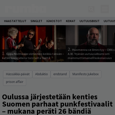
HAASTATTELUT
SINGLET
IGNOSTOT
KEIKAT
UUTUUSBIISIT
UUTUUS
2.
Huomenna se ilmestyy – CMX:s
1.
Eppu Normaalin viimeinen keikka tänään –
A.W. Yrjänän uutuusalbumi om
katso kuvagalleria torstailta täältä
mammuttimainen kokonaisuus
Hässäkkä-päivät
Abduktio
endstand
Manifesto Jukebox
prison affair
Oulussa järjestetään kenties
Suomen parhaat punkfestivaalit
– mukana peräti 26 bändiä