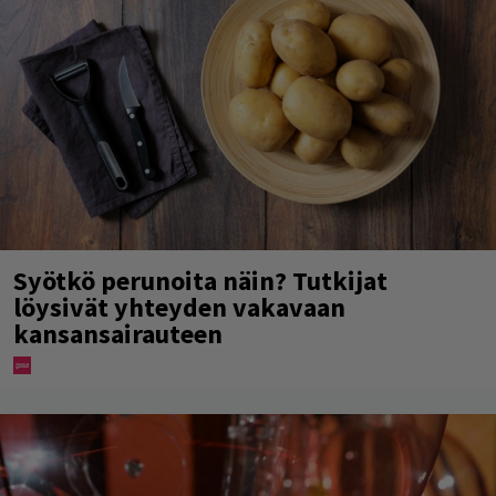
Syötkö perunoita näin? Tutkijat
löysivät yhteyden vakavaan
kansansairauteen