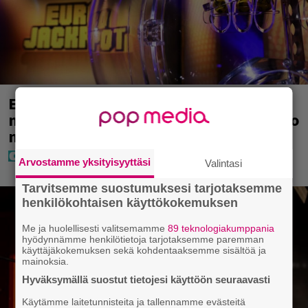
Eurojackpotissa poksahti 32,7
miljoonaa, ja tänne Suomen isoin voitto
meni
Arvostamme yksityisyyttäsi
Valintasi
Tarvitsemme suostumuksesi tarjotaksemme
henkilökohtaisen käyttökokemuksen
Me ja huolellisesti valitsemamme
89 teknologiakumppania
hyödynnämme henkilötietoja tarjotaksemme paremman
käyttäjäkokemuksen sekä kohdentaaksemme sisältöä ja
mainoksia.
Hyväksymällä suostut tietojesi käyttöön seuraavasti
Käytämme laitetunnisteita ja tallennamme evästeitä