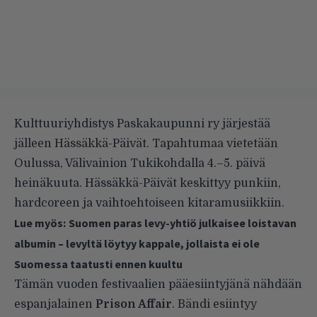
Kulttuuriyhdistys Paskakaupunni ry järjestää
jälleen Hässäkkä-Päivät. Tapahtumaa vietetään
Oulussa, Välivainion Tukikohdalla 4.–5. päivä
heinäkuuta. Hässäkkä-Päivät keskittyy punkiin,
hardcoreen ja vaihtoehtoiseen kitaramusiikkiin.
Lue myös:
Suomen paras levy-yhtiö julkaisee loistavan
albumin – levyltä löytyy kappale, jollaista ei ole
Suomessa taatusti ennen kuultu
Tämän vuoden festivaalien pääesiintyjänä nähdään
espanjalainen
Prison Affair
. Bändi esiintyy