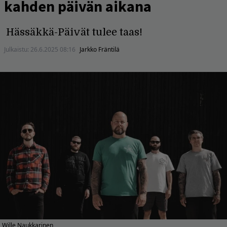
kahden päivän aikana
Hässäkkä-Päivät tulee taas!
Julkaistu:
26.6.2025 08:16
Jarkko Fräntilä
Wille Naukkarinen