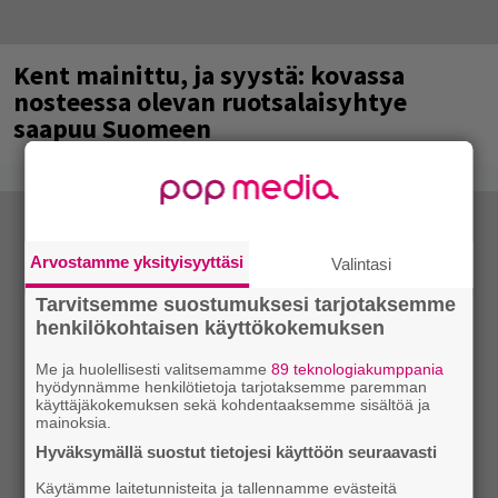
Kent mainittu, ja syystä: kovassa
nosteessa olevan ruotsalaisyhtye
saapuu Suomeen
Arvostamme yksityisyyttäsi
Valintasi
Tarvitsemme suostumuksesi tarjotaksemme
henkilökohtaisen käyttökokemuksen
Me ja huolellisesti valitsemamme
89 teknologiakumppania
hyödynnämme henkilötietoja tarjotaksemme paremman
käyttäjäkokemuksen sekä kohdentaaksemme sisältöä ja
mainoksia.
Hyväksymällä suostut tietojesi käyttöön seuraavasti
Käytämme laitetunnisteita ja tallennamme evästeitä