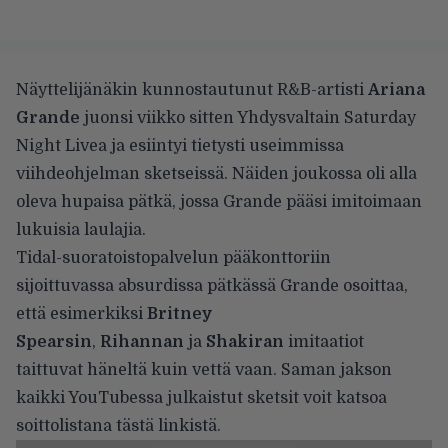
Näyttelijänäkin kunnostautunut R&B-artisti
Ariana
Grande
juonsi viikko sitten Yhdysvaltain Saturday
Night Livea ja esiintyi tietysti useimmissa
viihdeohjelman sketseissä. Näiden joukossa oli alla
oleva hupaisa pätkä, jossa Grande pääsi imitoimaan
lukuisia laulajia.
Tidal-suoratoistopalvelun pääkonttoriin
sijoittuvassa absurdissa pätkässä Grande osoittaa,
että esimerkiksi
Britney
Spearsin
,
Rihannan
ja
Shakiran
imitaatiot
taittuvat häneltä kuin vettä vaan. Saman jakson
kaikki YouTubessa julkaistut sketsit voit katsoa
soittolistana
tästä linkistä
.