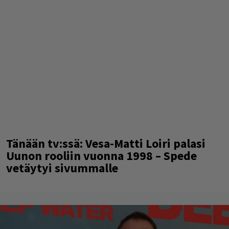
Tänään tv:ssä: Vesa-Matti Loiri palasi
Uunon rooliin vuonna 1998 – Spede
vetäytyi sivummalle