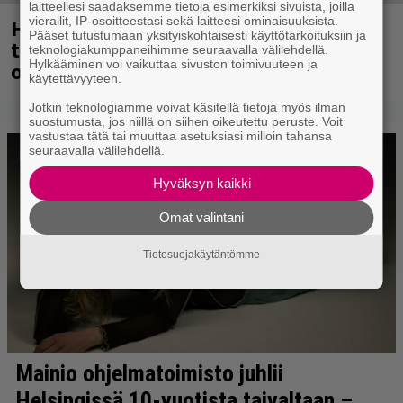
laitteellesi saadaksemme tietoja esimerkiksi sivuista, joilla
vierailit, IP-osoitteestasi sekä laitteesi ominaisuuksista.
Helsingin Kulttuuritalon KULT-klubi
Pääset tutustumaan yksityiskohtaisesti käyttötarkoituksiin ja
tarjoaa kulttiartisteja, suomalaista
teknologiakumppaneihimme seuraavalla välilehdellä.
Hylkääminen voi vaikuttaa sivuston toimivuuteen ja
osaamista ja kaikkea siltä väliltä
käytettävyyteen.
Jotkin teknologiamme voivat käsitellä tietoja myös ilman
suostumusta, jos niillä on siihen oikeutettu peruste. Voit
vastustaa tätä tai muuttaa asetuksiasi milloin tahansa
seuraavalla välilehdellä.
Hyväksyn kaikki
Omat valintani
Tietosuojakäytäntömme