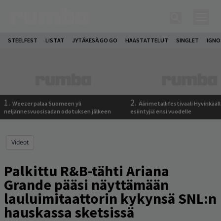
STEELFEST
LISTAT
JYTÄKESÄ GO GO
HAASTATTELUT
SINGLET
IGN
1.
2.
Weezer palaa Suomeen yli
Äärimetallifestivaali Hyvinkäällä
neljännesvuosisadan odotuksen jälkeen
esiintyjiä ensi vuodelle
Videot
Palkittu R&B-tähti Ariana
Grande pääsi näyttämään
lauluimitaattorin kykynsä SNL:n
hauskassa sketsissä