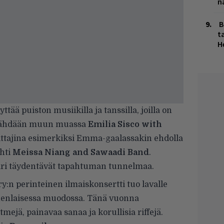
n
B
ta
H
ttää puiston musiikilla ja tanssilla, joilla on
ä nähdään muun muassa
Emilia Sisco with
sittajina esimerkiksi Emma-gaalassakin ehdolla
hti
Meissa Niang and Sawaadi Band
.
ari täydentävät tapahtuman tunnelmaa.
:n perinteinen ilmaiskonsertti tuo lavalle
nenlaisessa muodossa. Tänä vuonna
mejä, painavaa sanaa ja korullisia riffejä.