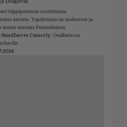
ja
Dragsvik
.
iset Alppipuistoon nauttimaan
upeista asuista. Tapahtuma on maksuton ja
dään muun muassa Suomalainen
 Sundfaerm Casserly
. Osallistavaa
erheelle.
7.2024