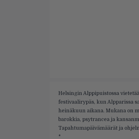
Helsingin Alppipuistossa vietetä
festivaalirypäs, kun Alpparissa s
heinäkuun aikana. Mukana on mun
barokkia, psytrancea ja kansanmu
Tapahtumapäivämäärät ja ohjelma
*