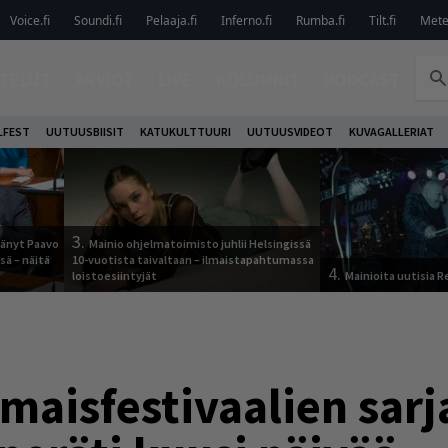
Voice.fi
Soundi.fi
Pelaaja.fi
Inferno.fi
Rumba.fi
Tilt.fi
Metel
TELUT
ARVIOT
LIVE
KOLUMNIT
PODCAST
LFEST
UUTUUSBIISIT
KATUKULTTUURI
UUTUUSVIDEOT
KUVAGALLERIAT
3.
jäänyt Paavo
Mainio ohjelmatoimisto juhlii Helsingissä
sä – näitä
10-vuotista taivaltaan – ilmaistapahtumassa
4.
loistoesiintyjät
Mainioita uutisia 
maisfestivaalien sarj