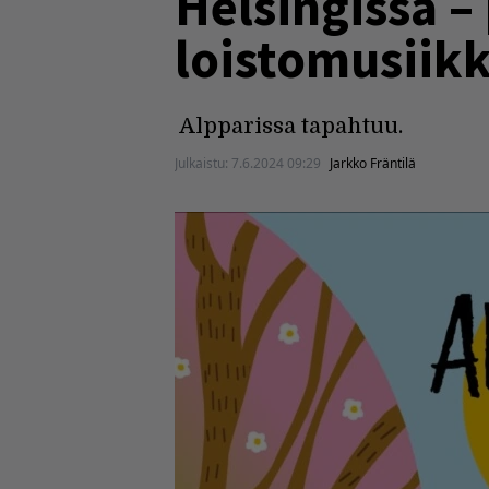
Helsingissä –
loistomusiikk
Alpparissa tapahtuu.
Julkaistu:
7.6.2024 09:29
Jarkko Fräntilä