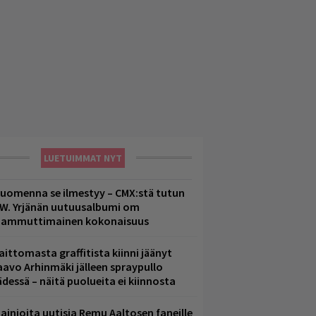
LUETUIMMAT NYT
uomenna se ilmestyy – CMX:stä tutun
.W. Yrjänän uutuusalbumi om
ammuttimainen kokonaisuus
aittomasta graffitista kiinni jäänyt
aavo Arhinmäki jälleen spraypullo
ädessä – näitä puolueita ei kiinnosta
ainioita uutisia Remu Aaltosen faneille