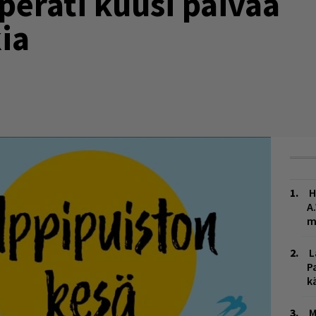
 peräti kuusi päivää
ia
H
A
m
L
P
k
M