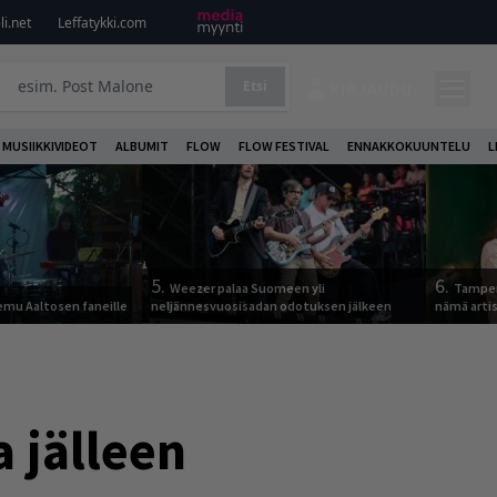
i.net
Leffatykki.com
Etsi
KIRJAUDU
MUSIIKKIVIDEOT
ALBUMIT
FLOW
FLOW FESTIVAL
ENNAKKOKUUNTELU
L
5.
6.
Weezer palaa Suomeen yli
Tamper
Remu Aaltosen faneille
neljännesvuosisadan odotuksen jälkeen
nämä arti
a jälleen