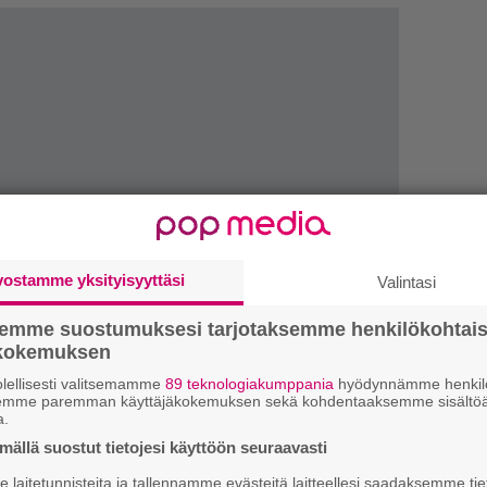
vostamme yksityisyyttäsi
Valintasi
semme suostumuksesi tarjotaksemme henkilökohtai
ökokemuksen
W
lellisesti valitsemamme
89 teknologiakumppania
hyödynnämme henkilö
n
semme paremman käyttäjäkokemuksen sekä kohdentaaksemme sisältöä
a.
H
ällä suostut tietojesi käyttöön seuraavasti
A
laitetunnisteita ja tallennamme evästeitä laitteellesi saadaksemme tie