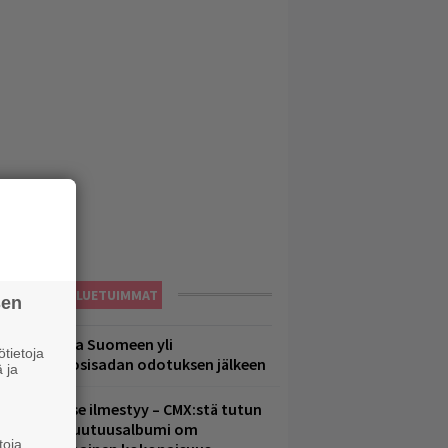
LUETUIMMAT
sen
eezer palaa Suomeen yli
tietoja
eljännesvuosisadan odotuksen jälkeen
 ja
uomenna se ilmestyy – CMX:stä tutun
.W. Yrjänän uutuusalbumi om
toja