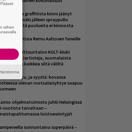
ammuttimainen kokonaisuus
. Pääset
e
aittomasta graffitista kiinni jäänyt
aavo Arhinmäki jälleen spraypullo
ädessä – näitä puolueita ei kiinnosta
n siihen
uraavalla
ainioita uutisia Remu Aaltosen faneille
elsingin Kulttuuritalon KULT-klubi
arjoaa kulttiartisteja, suomalaista
saamista ja kaikkea siltä väliltä
äytäntömme
ent mainittu, ja syystä: kovassa
osteessa olevan ruotsalaisyhtye saapuu
uomeen
ainio ohjelmatoimisto juhlii Helsingissä
0-vuotista taivaltaan –
lmaistapahtumassa loistoesiintyjät
ampereella sunnuntaina superpäivä –