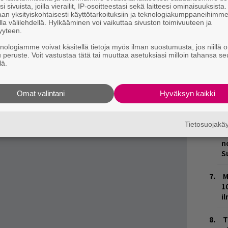
m
i sivuista, joilla vierailit, IP-osoitteestasi sekä laitteesi ominaisuuksista
cnic 13.7.2024
an yksityiskohtaisesti käyttötarkoituksiin ja teknologiakumppaneihimm
la välilehdellä. Hylkääminen voi vaikuttaa sivuston toimivuuteen ja
L
a rytmimusiikkia sekä sirkus- ja työpajoja,
yyteen.
P
 puistobasaarin. Esiintymislavoilla nähdään
k
knologiamme voivat käsitellä tietoja myös ilman suostumusta, jos niillä o
n
ja
Inariveljet
sekä monia muita nousevia
u peruste. Voit vastustaa tätä tai muuttaa asetuksiasi milloin tahansa se
lä.
M
e on oma puuha-alue, joka viihdyttää perheen
H
Omat valintani
Hyväksyn kaikki
 14.7.2024
t
o
Tietosuojak
K
n
S
M
1
i
T