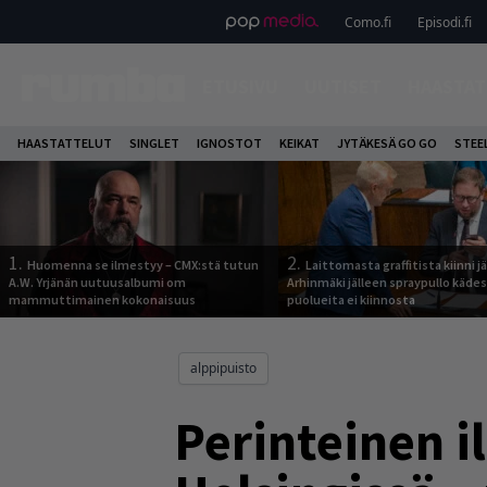
Como.fi
Episodi.fi
ETUSIVU
UUTISET
HAASTAT
HAASTATTELUT
SINGLET
IGNOSTOT
KEIKAT
JYTÄKESÄ GO GO
STEE
1.
2.
Huomenna se ilmestyy – CMX:stä tutun
Laittomasta graffitista kiinni 
A.W. Yrjänän uutuusalbumi om
Arhinmäki jälleen spraypullo kädes
mammuttimainen kokonaisuus
puolueita ei kiinnosta
alppipuisto
Perinteinen il