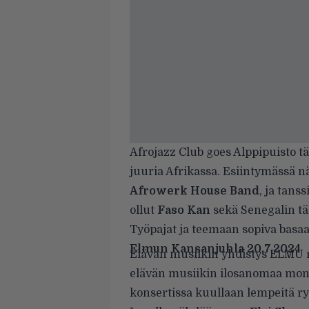
Afrojazz Club goes Alppipuisto täy
juuria Afrikassa. Esiintymäss
Afrowerk House Band
, ja tans
ollut
Faso Kan
sekä Senegalin tä
Työpajat ja teemaan sopiva basa
Elmun Kansanjuhla 20.7.2024
Elävän musiikin yhdistys ELMU ry
elävän musiikin ilosanomaa mo
konsertissa kuullaan lempeitä ryt