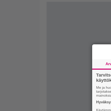
Ar
Tarvit
käytt
Me ja huo
tarjotak
mainoksi
Hyväksym
Käytämme 