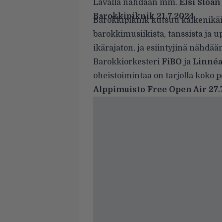
Lavalla nähdään mm.
Elsi Sloan
Barokkipiknik 21.7.2024
Barokkipiknik kutsuu kaikenikä
barokkimusiikista, tanssista ja 
ikärajaton, ja esiintyjinä näh
Barokkiorkesteri
FiBO
ja
Linnéa
oheistoimintaa on tarjolla koko p
Alppimuisto Free Open Air 27.