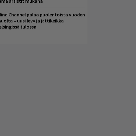
ämä artistit mukana
lind Channel palaa puolentoista vuoden
uolta – uusi levy ja jättikeikka
elsingissä tulossa