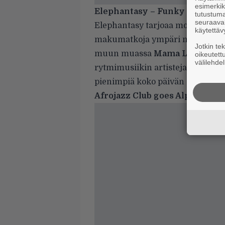
esimerkiks
Elephantasy – Funky Family Pi
tutustuma
seuraaval
Elephantasy tarjoaa monimuotoist
käytettäv
makumatkoja ympäri maailman ja
Jotkin te
muun muassa
Mama Longhor
oikeutett
välilehdel
rytmimusiikin artisteja. Lapsill
pienimpiä koko päivän ajan.
Afrojazz Club goes Alppipuisto