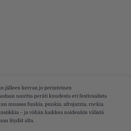
än jälleen kerran jo perinteinen
aadaan nauttia peräti kuudesta eri festivaalista
 muassa funkia, punkia, afrojazzia, rockia,
siikkia – ja vähän kaikkea noidenkin välistä.
n löydät alta.