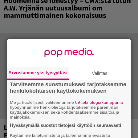
Huomenna se ilmestyy – CMX:stä tutun
A.W. Yrjänän uutuusalbumi om
mammuttimainen kokonaisuus
Arvostamme yksityisyyttäsi
Valintasi
Tarvitsemme suostumuksesi tarjotaksemme
henkilökohtaisen käyttökokemuksen
Me ja huolellisesti valitsemamme
89 teknologiakumppania
hyödynnämme henkilötietoja tarjotaksemme paremman
käyttäjäkokemuksen sekä kohdentaaksemme sisältöä ja
mainoksia.
Laittomasta graffitista kiinni jäänyt
Hyväksymällä suostut tietojesi käyttöön seuraavasti
Paavo Arhinmäki jälleen spraypullo
Käytämme laitetunnisteita ja tallennamme evästeitä