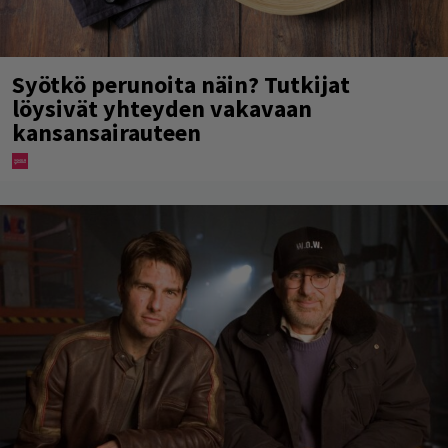
Syötkö perunoita näin? Tutkijat
löysivät yhteyden vakavaan
kansansairauteen