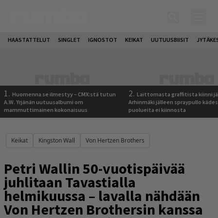
HAASTATTELUT
SINGLET
IGNOSTOT
KEIKAT
UUTUUSBIISIT
JYTÄKE
1.
2.
Huomenna se ilmestyy – CMX:stä tutun
Laittomasta graffitista kiinni 
A.W. Yrjänän uutuusalbumi om
Arhinmäki jälleen spraypullo kädes
mammuttimainen kokonaisuus
puolueita ei kiinnosta
Keikat
Kingston Wall
Von Hertzen Brothers
Petri Wallin 50-vuotispäivää
juhlitaan Tavastialla
helmikuussa – lavalla nähdään
Von Hertzen Brothersin kanssa