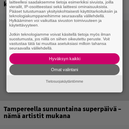
kädessä – näitä puolueita ei kiinnosta
laitteellesi saadaksemme tietoja esimerkiksi sivuista, joilla
vierailit, IP-osoitteestasi sekä laitteesi ominaisuuksista.
Pääset tutustumaan yksityiskohtaisesti käyttötarkoituksiin ja
teknologiakumppaneihimme seuraavalla välilehdellä.
Hylkääminen voi vaikuttaa sivuston toimivuuteen ja
käytettävyyteen.
Jotkin teknologiamme voivat käsitellä tietoja myös ilman
suostumusta, jos niillä on siihen oikeutettu peruste. Voit
vastustaa tätä tai muuttaa asetuksiasi milloin tahansa
seuraavalla välilehdellä.
Hyväksyn kaikki
Omat valintani
Tietosuojakäytäntömme
Tampereella sunnuntaina superpäivä –
nämä artistit mukana