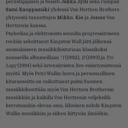
perustajajäsen ja basisti
Jukka Jylli
sekä rumpali
Sami Kuoppamäki
yhdessä Von Hertzen Brothers -
yhtyeestä tunnettujen
Mikko
,
Kie
ja
Jonne
Von
Hertzenin kanssa.
Psykediaa ja elektronista soundia progressiiviseen
rockiin sekoittanut Kingston Wall jätti jälkensä
suomalaiseen musiikkihistoriaan klassikoksi
nousseilla albumeillaan “
I
(1992),
II
(1993) ja
Tri-
Logy
(1994) sekä intensiivisten live-esiintymistensä
myötä. Myös Petri Wallin luova ja persoonallinen
kitaransoitto on vaikuttanut paitsi Suomen
musiikkikenttään myös Von Hertzen Brothersin
musiikkiin ja kaikilla Von Hertzenin veljeksillä
kerrotaankin olevan oma, läheinen suhde Kingston
Wallin musiikkiin ja siihen liittyviin ilmiöihin.