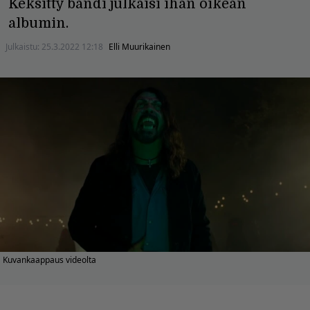
Keksitty bändi julkaisi ihan oikean
albumin.
Julkaistu:
25.3.2022 12:18
Elli Muurikainen
Kuvankaappaus videolta