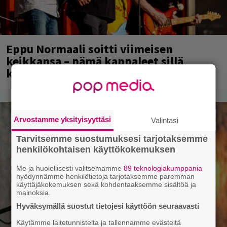
Eppu Normaali soitti viimeisen
keikkansa – nämä kappaleet sillä
kuultiin
Arvostamme yksityisyyttäsi
Valintasi
Tarvitsemme suostumuksesi tarjotaksemme
henkilökohtaisen käyttökokemuksen
Me ja huolellisesti valitsemamme
89 teknologiakumppania
hyödynnämme henkilötietoja tarjotaksemme paremman
käyttäjäkokemuksen sekä kohdentaaksemme sisältöä ja
mainoksia.
Hyväksymällä suostut tietojesi käyttöön seuraavasti
Käytämme laitetunnisteita ja tallennamme evästeitä