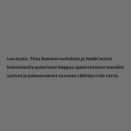
Lue myös:
Tilaa Rumban uutiskirje ja tiedät mistä
kahvitauolla puhutaan! Nappaa ajankohtaiset musiikin
uutiset ja puheenaiheet suoraan sähköpostiin tästä.