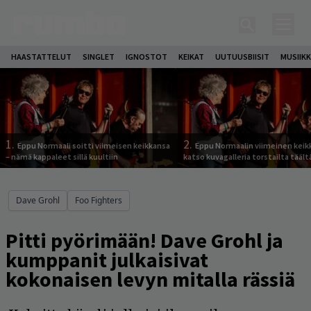
HAASTATTELUT
SINGLET
IGNOSTOT
KEIKAT
UUTUUSBIISIT
MUSIIKK
1.
2.
Eppu Normaali soitti viimeisen keikkansa
Eppu Normaalin viimeinen keik
– nämä kappaleet sillä kuultiin
katso kuvagalleria torstailta täält
Dave Grohl
Foo Fighters
Pitti pyörimään! Dave Grohl ja
kumppanit julkaisivat
kokonaisen levyn mitalla rässiä