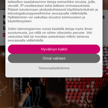
laitteellesi saadaksemme tietoja esimerkiksi sivuista, joilla
vierailit, IP-osoitteestasi sekä laitteesi ominaisuuksista.
Pääset tutustumaan yksityiskohtaisesti käyttötarkoituksiin ja
teknologiakumppaneihimme seuraavalla välilehdellä.
Karita Tykän ja Sami Saikkosen rakkaus
Hylkääminen voi vaikuttaa sivuston toimivuuteen ja
kukoistaa – vähäpukeista hempeilyä ja
käytettävyyteen.
leveitä virnistyksiä laiturilla
Jotkin teknologiamme voivat käsitellä tietoja myös ilman
suostumusta, jos niillä on siihen oikeutettu peruste. Voit
vastustaa tätä tai muuttaa asetuksiasi milloin tahansa
seuraavalla välilehdellä.
Hyväksyn kaikki
Omat valintani
Tietosuojakäytäntömme