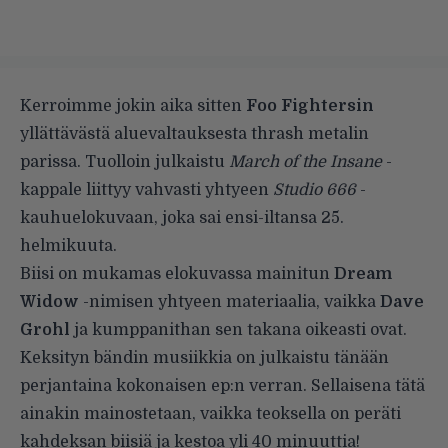
Kerroimme jokin aika sitten
Foo Fightersin
yllättävästä aluevaltauksesta thrash metalin
parissa
. Tuolloin julkaistu
March of the Insane
-
kappale liittyy vahvasti yhtyeen
Studio 666
-
kauhuelokuvaan, joka sai ensi-iltansa 25.
helmikuuta.
Biisi on mukamas elokuvassa mainitun
Dream
Widow
-nimisen yhtyeen materiaalia, vaikka
Dave
Grohl
ja kumppanithan sen takana oikeasti ovat.
Keksityn bändin musiikkia on julkaistu tänään
perjantaina kokonaisen ep:n verran. Sellaisena tätä
ainakin mainostetaan, vaikka teoksella on peräti
kahdeksan biisiä ja kestoa yli 40 minuuttia!