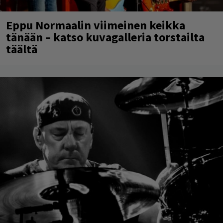
Eppu Normaalin viimeinen keikka
tänään – katso kuvagalleria torstailta
täältä