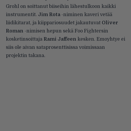
Grohl on soittanut biiseihin lähestulkoon kaikki
instrumentit.
Jim Rota
-niminen kaveri vetää
liidikitarat, ja kiippariosuudet jakautuvat
Oliver
Roman
-nimisen hepun sekä Foo Fightersin
kosketinsoittaja
Rami Jaffeen
kesken. Emoyhtye ei
siis ole aivan sataprosenttisissa voimissaan
projektin takana.