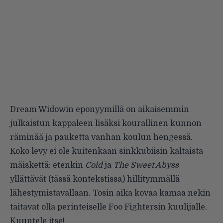
Dream Widowin eponyymillä on aikaisemmin
julkaistun kappaleen lisäksi kourallinen kunnon
räminää ja pauketta vanhan koulun hengessä.
Koko levy ei ole kuitenkaan sinkkubiisin kaltaista
mäiskettä: etenkin
Cold
ja
The Sweet Abyss
yllättävät (tässä kontekstissa) hillitymmällä
lähestymistavallaan. Tosin aika kovaa kamaa nekin
taitavat olla perinteiselle Foo Fightersin kuulijalle.
Kuuntele itse!