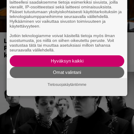
laitteellesi saadaksemme tietoja esimerkiksi sivuista, joilla
vierailit, IP-osoitteestasi sekä laitteesi ominaisuuksista.
Pääset tutustumaan yksityiskohtaisesti käyttötarkoituksiin ja
teknologiakumppaneihimme seuraavalla välilehdellä.
Hylkääminen voi vaikuttaa sivuston toimivuuteen ja
käytettävyyteen.
Jotkin teknologiamme voivat käsitellä tietoja myös ilman
Laittomasta graffitista kiinni jäänyt
suostumusta, jos niillä on siihen oikeutettu peruste. Voit
vastustaa tätä tai muuttaa asetuksiasi milloin tahansa
Paavo Arhinmäki jälleen spraypullo
seuraavalla välilehdellä.
kädessä – näitä puolueita ei kiinnosta
Hyväksyn kaikki
Omat valintani
Tietosuojakäytäntömme