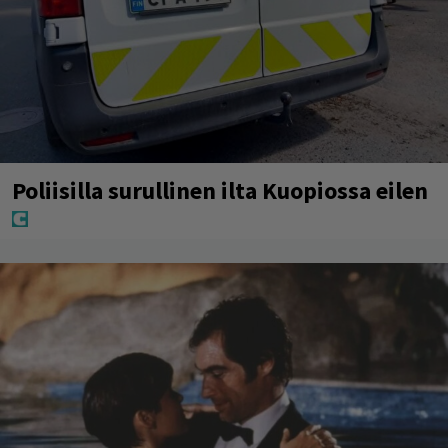
Poliisilla surullinen ilta Kuopiossa eilen