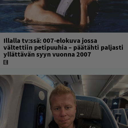
Illalla tv:ssä: 007-elokuva jossa
vältettiin petipuuhia – päätähti paljasti
yllättävän syyn vuonna 2007