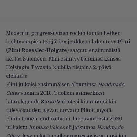
Modernin progressiivisen rockin tämän hetken
kiehtovimpien tekijöiden joukkoon lukeutuva
Plini
(
Plini Roessler-Holgate
) saapuu ensimmäistä
kertaa Suomeen. Plini esiintyy bändinsä kanssa
Helsingin Tavastia-klubilla tiistaina 2. päivä
elokuuta.
Plini julkaisi ensimmäisen albuminsa
Handmade
Cities
vuonna 2016. Tuolloin esimerkiksi
kitaralegenda
Steve Vai
totesi kitaramusiikin
tulevaisuuden olevan turvattu Plinin myötä.
Plinin toinen studioalbumi, loppuvuodesta 2020
julkaistu
Impulse Voices
oli jatkumoa
Handmade
Cities
-levyn aloittamalle progressiivisen musiikin