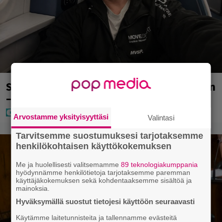
Sampo Kaulanen sai oudon tulehduksen
– makaa hoitolaitteessa nytkähdellen
Arvostamme yksityisyyttäsi
Valintasi
Tarvitsemme suostumuksesi tarjotaksemme
henkilökohtaisen käyttökokemuksen
Me ja huolellisesti valitsemamme
89 teknologiakumppania
hyödynnämme henkilötietoja tarjotaksemme paremman
käyttäjäkokemuksen sekä kohdentaaksemme sisältöä ja
mainoksia.
Hyväksymällä suostut tietojesi käyttöön seuraavasti
Käytämme laitetunnisteita ja tallennamme evästeitä