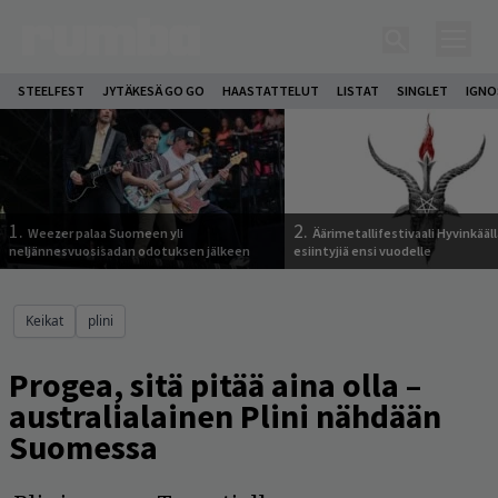
STEELFEST
JYTÄKESÄ GO GO
HAASTATTELUT
LISTAT
SINGLET
IGN
1.
2.
Weezer palaa Suomeen yli
Äärimetallifestivaali Hyvinkäällä
neljännesvuosisadan odotuksen jälkeen
esiintyjiä ensi vuodelle
Keikat
plini
Progea, sitä pitää aina olla –
australialainen Plini nähdään
Suomessa