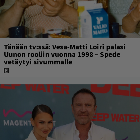
Tänään tv:ssä: Vesa-Matti Loiri palasi
Uunon rooliin vuonna 1998 – Spede
vetäytyi sivummalle