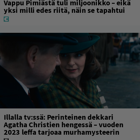
Vappu Pimiästä tuli miljoonikko – eikä
yksi milli edes riitä, näin se tapahtui
Illalla tv:ssä: Perinteinen dekkari
Agatha Christien hengessä – vuoden
2023 leffa tarjoaa murhamysteerin