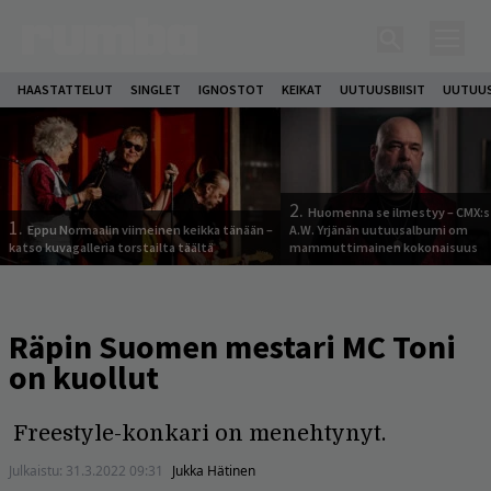
HAASTATTELUT
SINGLET
IGNOSTOT
KEIKAT
UUTUUSBIISIT
UUTUUS
2.
Huomenna se ilmestyy – CMX:s
1.
Eppu Normaalin viimeinen keikka tänään –
A.W. Yrjänän uutuusalbumi om
katso kuvagalleria torstailta täältä
mammuttimainen kokonaisuus
Räpin Suomen mestari MC Toni
on kuollut
Freestyle-konkari on menehtynyt.
Julkaistu:
31.3.2022 09:31
Jukka Hätinen