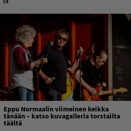
Eppu Normaalin viimeinen keikka
tänään – katso kuvagalleria torstailta
täältä