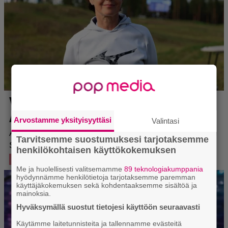
Arvostamme yksityisyyttäsi
Valintasi
Tarvitsemme suostumuksesi tarjotaksemme
henkilökohtaisen käyttökokemuksen
Me ja huolellisesti valitsemamme
89 teknologiakumppania
hyödynnämme henkilötietoja tarjotaksemme paremman
käyttäjäkokemuksen sekä kohdentaaksemme sisältöä ja
mainoksia.
Hyväksymällä suostut tietojesi käyttöön seuraavasti
Käytämme laitetunnisteita ja tallennamme evästeitä