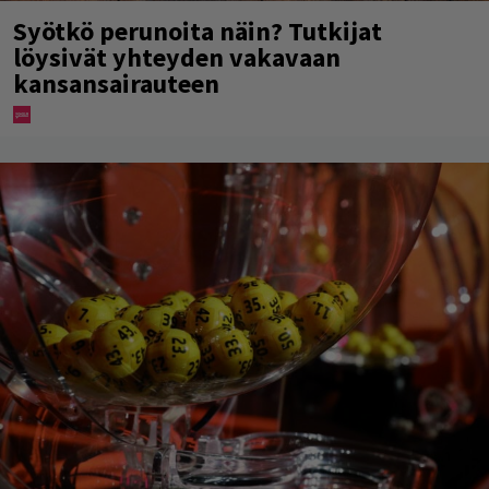
Syötkö perunoita näin? Tutkijat
löysivät yhteyden vakavaan
kansansairauteen