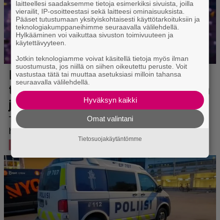
laitteellesi saadaksemme tietoja esimerkiksi sivuista, joilla
vierailit, IP-osoitteestasi sekä laitteesi ominaisuuksista.
Pääset tutustumaan yksityiskohtaisesti käyttötarkoituksiin ja
teknologiakumppaneihimme seuraavalla välilehdellä.
Hylkääminen voi vaikuttaa sivuston toimivuuteen ja
käytettävyyteen.
Jotkin teknologiamme voivat käsitellä tietoja myös ilman
suostumusta, jos niillä on siihen oikeutettu peruste. Voit
vastustaa tätä tai muuttaa asetuksiasi milloin tahansa
seuraavalla välilehdellä.
Hyväksyn kaikki
Omat valintani
Tietosuojakäytäntömme