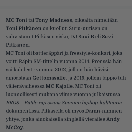
MC Toni
tai
Tony Madness
, oikealta nimeltään
Toni Pitkänen
on kuollut. Suru-uutisen on
vahvistanut
Pitkäsen sisko,
DJ Suvi B
eli
Suvi
Pitkänen
.
MC Toni oli battleräppäri ja freestyle-konkari, joka
voitti Räpin SM-tittelin vuonna 2014. Pronssia hän
sai kahdesti: vuonna 2012, jolloin hän hävisi
ainoastaan
Gettomasalle
, ja 2015, jolloin tappio tuli
välierävaiheessa
MC Kajolle
. MC Toni oli
luonnollisesti
mukana viime vuonna julkaistussa
BROS – Battle rap osana Suomen hiphop-kulttuuria
-
dokumentissa. Pitkäsellä oli myös
Damn
-niminen
yhtye, jonka ainokaisella singlellä vierailee
Andy
McCoy
.