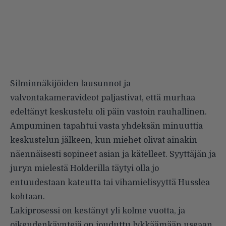
Silminnäkijöiden lausunnot ja
valvontakameravideot paljastivat, että murhaa
edeltänyt keskustelu oli päin vastoin rauhallinen.
Ampuminen tapahtui vasta yhdeksän minuuttia
keskustelun jälkeen, kun miehet olivat ainakin
näennäisesti sopineet asian ja kätelleet. Syyttäjän ja
juryn mielestä Holderilla täytyi olla jo
entuudestaan kateutta tai vihamielisyyttä Husslea
kohtaan.
Lakiprosessi on kestänyt yli kolme vuotta, ja
oikeudenkäyntejä on jouduttu lykkäämään useaan