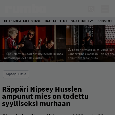
HELLSINKI METAL FESTIVAL
HAASTATTELUT
VAUHTI KIIHTYY
IGNOSTOT
2.
Eppu Normaali soitti viimeisen
1.
Eppu Normaali soitti viimeisen keikkansa
konserttinsa koskaan – Yle Areena
– nämä kappaleet sillä kuultiin
dokumentti bändistä
Nipsey Hussle
Räppäri Nipsey Husslen
ampunut mies on todettu
syylliseksi murhaan