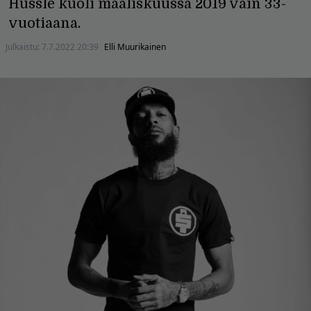
Hussle kuoli maaliskuussa 2019 vain 33-
vuotiaana.
Julkaistu:
7.7.2022 20:39
Elli Muurikainen