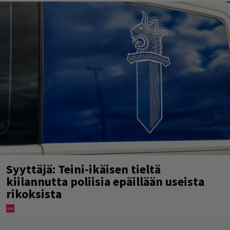
Syyttäjä: Teini-ikäisen tieltä
kiilannutta poliisia epäillään useista
rikoksista