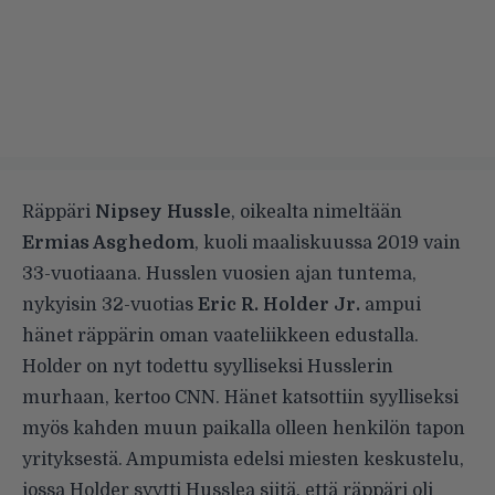
Räppäri
Nipsey Hussle
, oikealta nimeltään
Ermias Asghedom
, kuoli maaliskuussa 2019 vain
33-vuotiaana. Husslen vuosien ajan tuntema,
nykyisin 32-vuotias
Eric R. Holder Jr.
ampui
hänet räppärin oman vaateliikkeen edustalla.
Holder on nyt todettu syylliseksi Husslerin
murhaan,
kertoo
CNN. Hänet katsottiin syylliseksi
myös kahden muun paikalla olleen henkilön tapon
yrityksestä. Ampumista edelsi miesten keskustelu,
jossa Holder syytti Husslea siitä, että räppäri oli