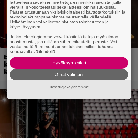
laitteellesi saadaksemme tietoja esimerkiksi sivuista, joilla
vierailit, IP-osoitteestasi sekä laitteesi ominaisuuksista.
Pääset tutustumaan yksityiskohtaisesti käyttötarkoituksiin ja
teknologiakumppaneihimme seuraavalla välilehdellä.
Hylkääminen voi vaikuttaa sivuston toimivuuteen ja
käytettävyyteen.
Jotkin teknologiamme voivat käsitellä tietoja myös ilman
suostumusta, jos niillä on siihen oikeutettu peruste. Voit
vastustaa tätä tai muuttaa asetuksiasi milloin tahansa
seuraavalla välilehdellä.
Eppu Normaali soitti viimeisen
keikkansa – nämä kappaleet sillä
Hyväksyn kaikki
kuultiin
Omat valintani
Tietosuojakäytäntömme