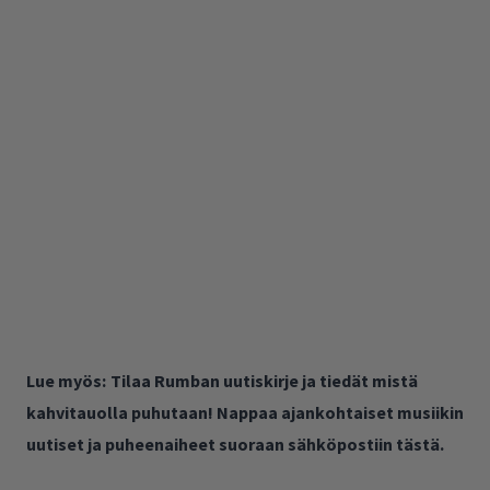
Lue myös:
Tilaa Rumban uutiskirje ja tiedät mistä
kahvitauolla puhutaan! Nappaa ajankohtaiset musiikin
uutiset ja puheenaiheet suoraan sähköpostiin tästä.