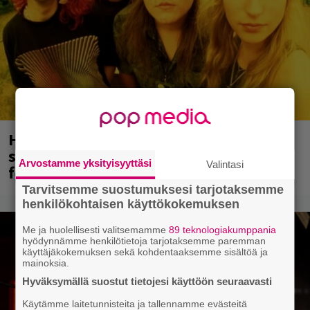
Hellsinki Metal Festival oli menestys –
syksyllä luvassa risteily, ensi vuoden
Arvostamme yksityisyyttäsi
Valintasi
festarien ajankohta selvillä
Tarvitsemme suostumuksesi tarjotaksemme
henkilökohtaisen käyttökokemuksen
Me ja huolellisesti valitsemamme
89 teknologiakumppania
hyödynnämme henkilötietoja tarjotaksemme paremman
käyttäjäkokemuksen sekä kohdentaaksemme sisältöä ja
mainoksia.
Hyväksymällä suostut tietojesi käyttöön seuraavasti
Käytämme laitetunnisteita ja tallennamme evästeitä