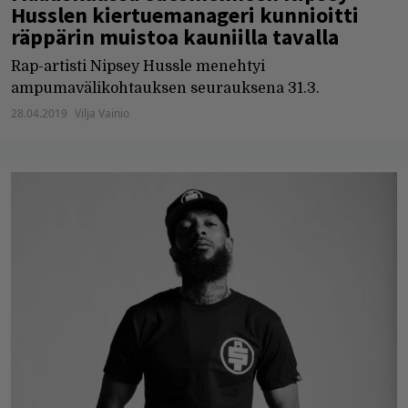
Husslen kiertuemanageri kunnioitti
räppärin muistoa kauniilla tavalla
Rap-artisti Nipsey Hussle menehtyi
ampumavälikohtauksen seurauksena 31.3.
28.04.2019
Vilja Vainio