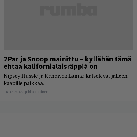
2Pac ja Snoop mainittu – kyllähän tämä
ehtaa kalifornialaisräppiä on
Nipsey Hussle ja Kendrick Lamar katselevat jälleen
kaapille paikkaa.
14.02.2018
Jukka Hätinen