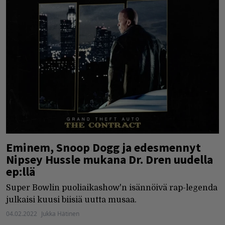
Eminem, Snoop Dogg ja edesmennyt
Nipsey Hussle mukana Dr. Dren uudella
ep:llä
Super Bowlin puoliaikashow'n isännöivä rap-legenda
julkaisi kuusi biisiä uutta musaa.
04.02.2022
Jukka Hätinen