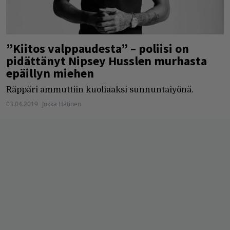
”Kiitos valppaudesta” – poliisi on
pidättänyt Nipsey Husslen murhasta
epäillyn miehen
Räppäri ammuttiin kuoliaaksi sunnuntaiyönä.
03.04.2019
Jukka Hätinen