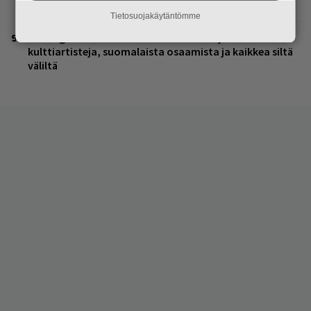
ruotsalaisyhtye saapuu Suomeen
Tietosuojakäytäntömme
Helsingin Kulttuuritalon KULT-klubi tarjoaa
kulttiartisteja, suomalaista osaamista ja kaikkea siltä
väliltä