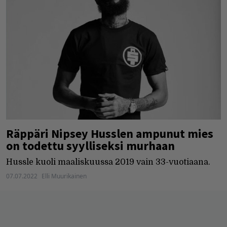
Räppäri Nipsey Husslen ampunut mies
on todettu syylliseksi murhaan
Hussle kuoli maaliskuussa 2019 vain 33-vuotiaana.
07.07.2022
Elli Muurikainen