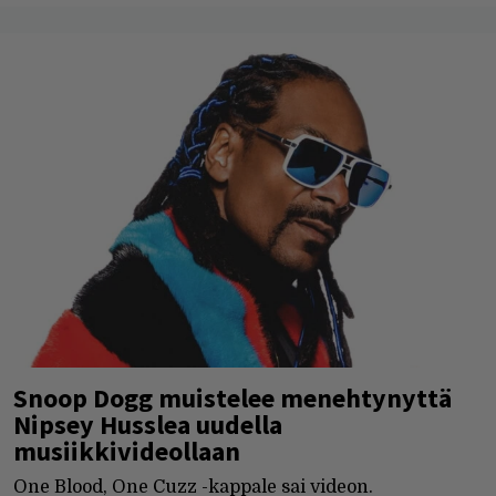
Snoop Dogg muistelee menehtynyttä
Nipsey Husslea uudella
musiikkivideollaan
One Blood, One Cuzz -kappale sai videon.