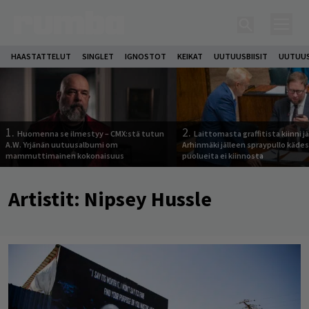
HAASTATTELUT
SINGLET
IGNOSTOT
KEIKAT
UUTUUSBIISIT
UUTUUS
1.
2.
Huomenna se ilmestyy – CMX:stä tutun
Laittomasta graffitista kiinni 
A.W. Yrjänän uutuusalbumi om
Arhinmäki jälleen spraypullo kädes
mammuttimainen kokonaisuus
puolueita ei kiinnosta
Artistit:
Nipsey Hussle