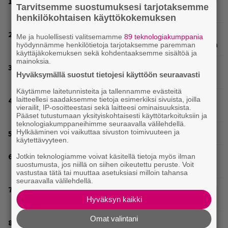
Huomenna se ilmestyy – CMX:stä tutun A.W. Yrjänän
Tarvitsemme suostumuksesi tarjotaksemme
uutuusalbumi om mammuttimainen kokonaisuus
henkilökohtaisen käyttökokemuksen
Laittomasta graffitista kiinni jäänyt Paavo Arhinmäki
Me ja huolellisesti valitsemamme
89 teknologiakumppania
jälleen spraypullo kädessä – näitä puolueita ei kiinnosta
hyödynnämme henkilötietoja tarjotaksemme paremman
käyttäjäkokemuksen sekä kohdentaaksemme sisältöä ja
mainoksia.
Weezer palaa Suomeen yli neljännesvuosisadan
Hyväksymällä suostut tietojesi käyttöön seuraavasti
odotuksen jälkeen
Käytämme laitetunnisteita ja tallennamme evästeitä
Tampereella sunnuntaina superpäivä – nämä artistit
laitteellesi saadaksemme tietoja esimerkiksi sivuista, joilla
vierailit, IP-osoitteestasi sekä laitteesi ominaisuuksista.
mukana
Pääset tutustumaan yksityiskohtaisesti käyttötarkoituksiin ja
teknologiakumppaneihimme seuraavalla välilehdellä.
Hylkääminen voi vaikuttaa sivuston toimivuuteen ja
Mainioita uutisia Remu Aaltosen faneille
käytettävyyteen.
Mainio ohjelmatoimisto juhlii Helsingissä 10-vuotista
Jotkin teknologiamme voivat käsitellä tietoja myös ilman
suostumusta, jos niillä on siihen oikeutettu peruste. Voit
taivaltaan – ilmaistapahtumassa loistoesiintyjät
vastustaa tätä tai muuttaa asetuksiasi milloin tahansa
seuraavalla välilehdellä.
Valtava Yle 100 vuotta -tapahtuma Veikkaus Arenalla
syyskuussa – muista myös metalliklassikot-konsertti
Hyväksyn kaikki
Omat valintani
Kent mainittu, ja syystä: kovassa nosteessa olevan