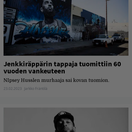
Jenkkiräppärin tappaja tuomittiin 60
vuoden vankeuteen
NIpsey Husslen murhaaja sai kovan tuomion.
23.02.2023
Jarkko Fräntilä