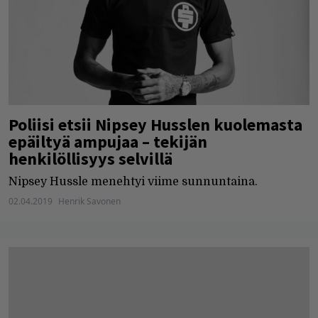
Poliisi etsii Nipsey Husslen kuolemasta
epäiltyä ampujaa – tekijän
henkilöllisyys selvillä
Nipsey Hussle menehtyi viime sunnuntaina.
02.04.2019
Henrik Savonen