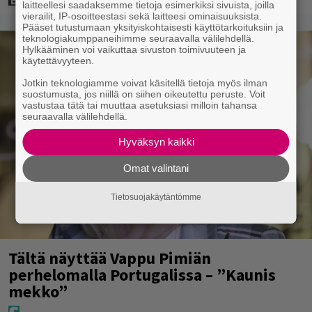
laitteellesi saadaksemme tietoja esimerkiksi sivuista, joilla
vierailit, IP-osoitteestasi sekä laitteesi ominaisuuksista.
Pääset tutustumaan yksityiskohtaisesti käyttötarkoituksiin ja
teknologiakumppaneihimme seuraavalla välilehdellä.
Hylkääminen voi vaikuttaa sivuston toimivuuteen ja
käytettävyyteen.
Jotkin teknologiamme voivat käsitellä tietoja myös ilman
suostumusta, jos niillä on siihen oikeutettu peruste. Voit
vastustaa tätä tai muuttaa asetuksiasi milloin tahansa
seuraavalla välilehdellä.
Hyväksyn kaikki
Omat valintani
Tietosuojakäytäntömme
Tältä näyttää Vappu Pimiän
perhelomalla Portugalissa – ”Kaunis
mekko”