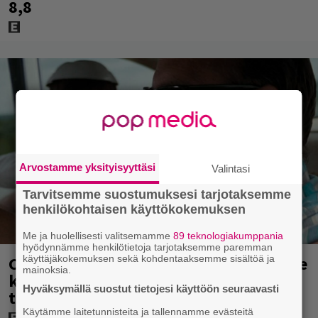
8,8
Arvostamme yksityisyyttäsi
Valintasi
Tarvitsemme suostumuksesi tarjotaksemme
henkilökohtaisen käyttökokemuksen
Me ja huolellisesti valitsemamme
89 teknologiakumppania
hyödynnämme henkilötietoja tarjotaksemme paremman
käyttäjäkokemuksen sekä kohdentaaksemme sisältöä ja
Clint Eastwood näytti Kevin Costnerille
mainoksia.
kaapin paikan hyvin yksinkertaisella
Hyväksymällä suostut tietojesi käyttöön seuraavasti
toimenpiteellä
Käytämme laitetunnisteita ja tallennamme evästeitä