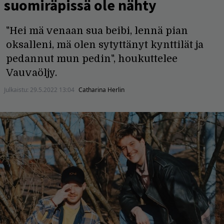
suomiräpissä ole nähty
"Hei mä venaan sua beibi, lennä pian
oksalleni, mä olen sytyttänyt kynttilät ja
pedannut mun pedin", houkuttelee
Vauvaöljy.
Julkaistu:
29.5.2022 13:04
Catharina Herlin