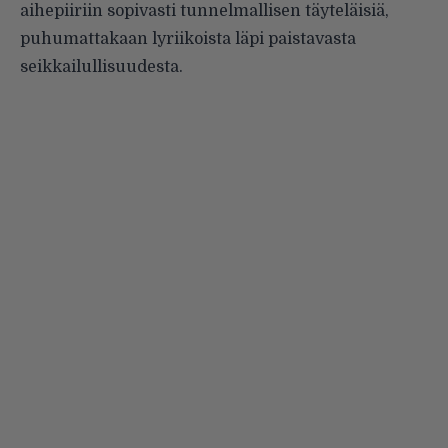
aihepiiriin sopivasti tunnelmallisen täyteläisiä,
puhumattakaan lyriikoista läpi paistavasta
seikkailullisuudesta.