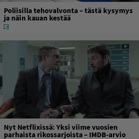
Poliisilla tehovalvonta – tästä kysymys
ja näin kauan kestää
Nyt Netflixissä: Yksi viime vuosien
parhaista rikossarjoista – IMDB-arvio