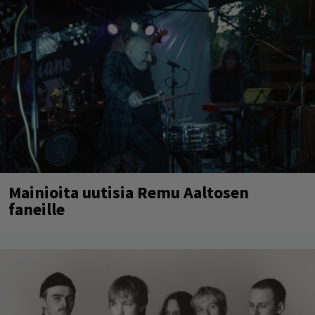
Mainioita uutisia Remu Aaltosen
faneille