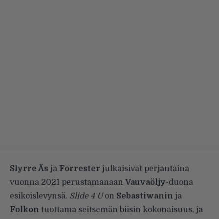
Slyrre Äs
ja
Forrester
julkaisivat perjantaina
vuonna 2021 perustamanaan
Vauvaöljy
-duona
esikoislevynsä.
Slide 4 U
on
Sebastiwanin
ja
Folkon
tuottama seitsemän biisin kokonaisuus, ja