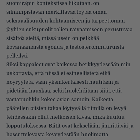
suomiräpin kontekstissa liikutaan, on
silmiinpistävän merkittävää löytää oman
seksuaalisuuden kohtaamiseen ja tarpeettoman
jäyhien sukupuoliroolien raivaamiseen perustuvaa
sisältöä sieltä, missä usein on pelkkää
kovanaamaista egoilua ja testosteronihuuruista
pelleilyä.
Siksi kappaleet ovat kaikessa herkkyydessään niin
uskottavia, että niissä ei esineellistetä eikä
nöyryytetä, vaan yksinkertaisesti nautitaan ja
pidetään hauskaa, sekä huolehditaan siitä, että
vastapuolikin kokee asian samoin. Kaikesta
päätellen biisien takaa löytyvällä tiimillä on levyä
tehdessäkin ollut melkoisen kivaa, mikä kuuluu
lopputuloksessa. Biitit ovat kekseliään jännittäviä ja
hassuttelevasta keveydestään huolimatta