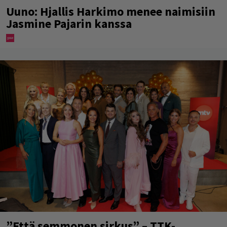
Uuno: Hjallis Harkimo menee naimisiin
Jasmine Pajarin kanssa
”Että semmonen sirkus” – TTK-