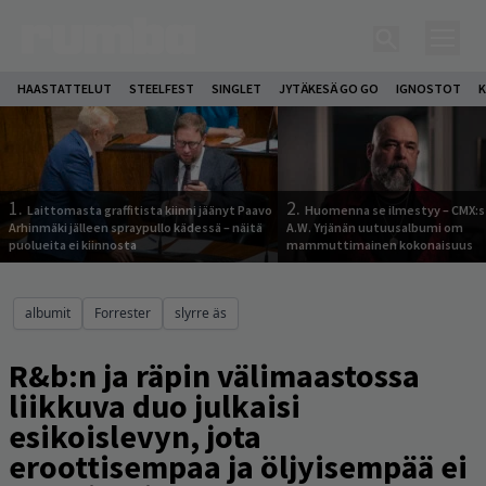
HAASTATTELUT
STEELFEST
SINGLET
JYTÄKESÄ GO GO
IGNOSTOT
K
1.
2.
Laittomasta graffitista kiinni jäänyt Paavo
Huomenna se ilmestyy – CMX:s
Arhinmäki jälleen spraypullo kädessä – näitä
A.W. Yrjänän uutuusalbumi om
puolueita ei kiinnosta
mammuttimainen kokonaisuus
albumit
Forrester
slyrre äs
R&b:n ja räpin välimaastossa
liikkuva duo julkaisi
esikoislevyn, jota
eroottisempaa ja öljyisempää ei