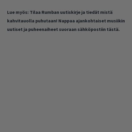
Lue myös:
Tilaa Rumban uutiskirje ja tiedät mistä
kahvitauolla puhutaan! Nappaa ajankohtaiset musiikin
uutiset ja puheenaiheet suoraan sähköpostiin tästä.