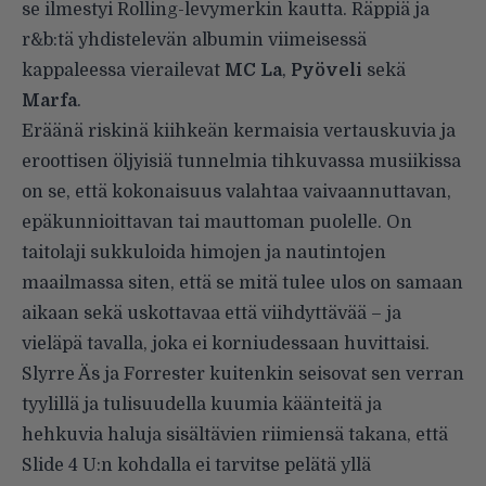
se ilmestyi Rolling-levymerkin kautta. Räppiä ja
r&b:tä yhdistelevän albumin viimeisessä
kappaleessa vierailevat
MC La
,
Pyöveli
sekä
Marfa
.
Eräänä riskinä kiihkeän kermaisia vertauskuvia ja
eroottisen öljyisiä tunnelmia tihkuvassa musiikissa
on se, että kokonaisuus valahtaa vaivaannuttavan,
epäkunnioittavan tai mauttoman puolelle. On
taitolaji sukkuloida himojen ja nautintojen
maailmassa siten, että se mitä tulee ulos on samaan
aikaan sekä uskottavaa että viihdyttävää – ja
vieläpä tavalla, joka ei korniudessaan huvittaisi.
Slyrre Äs ja Forrester kuitenkin seisovat sen verran
tyylillä ja tulisuudella kuumia käänteitä ja
hehkuvia haluja sisältävien riimiensä takana, että
Slide 4 U:n kohdalla ei tarvitse pelätä yllä