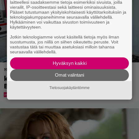
laitteellesi saadaksemme tietoja esimerkiksi sivuista, joilla
vierailit, IP-osoitteestasi sekä laitteesi ominaisuuksista.
Pääset tutustumaan yksityiskohtaisesti käyttötarkoituksiin ja
teknologiakumppaneihimme seuraavalla välilehdellä.
Hylkääminen voi vaikuttaa sivuston toimivuuteen ja
käytettävyyteen.
Jotkin teknologiamme voivat käsitellä tietoja myös ilman
suostumusta, jos niillä on siihen oikeutettu peruste. Voit
vastustaa tätä tai muuttaa asetuksiasi milloin tahansa
seuraavalla välilehdellä.
Hyväksyn kaikki
”Mitä isompi vehje, sen paremmin
Omat valintani
kulkee” – Susanna Penttilä suuntasi
Bangbussinsa Helsingin keskustaan
Tietosuojakäytäntömme