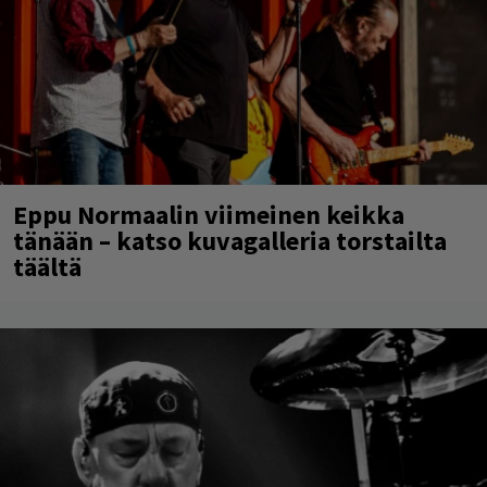
Eppu Normaalin viimeinen keikka
tänään – katso kuvagalleria torstailta
täältä