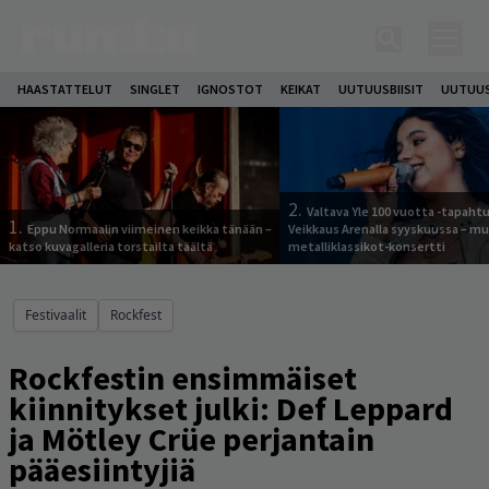
HAASTATTELUT
SINGLET
IGNOSTOT
KEIKAT
UUTUUSBIISIT
UUTUUS
2.
Valtava Yle 100 vuotta -tapah
1.
Eppu Normaalin viimeinen keikka tänään –
Veikkaus Arenalla syyskuussa – m
katso kuvagalleria torstailta täältä
metalliklassikot-konsertti
Festivaalit
Rockfest
Rockfestin ensimmäiset
kiinnitykset julki: Def Leppard
ja Mötley Crüe perjantain
pääesiintyjiä