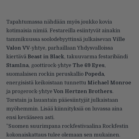
Tapahtumassa nähdään myös joukko kovia
kotimaisia nimiä. Festareilla esiintyvät ainakin
tammikuussa soolodebyyttinsä julkaisevan
Ville
Valon
VV
-yhtye, parhaillaan Yhdysvalloissa
kiertävä
Beast in Black
, takuuvarma festaribändi
Stam1na
, goottirock-yhtye
The 69 Eyes
,
suomalaisen rockin peruskallio
Popeda
,
energisistä keikoistaan tunnettu
Michael Monroe
ja progerock-yhtye
Von Hertzen Brothers
.
Torstain ja lauantain pääesiintyjät julkaistaan
myöhemmin. Lisää kiinnityksiä on luvassa aina
ensi kevääseen asti.
”Suomen suurimpana rockfestivaalina Rockfestin
kokonaiskattaus tulee olemaan sen mukainen.