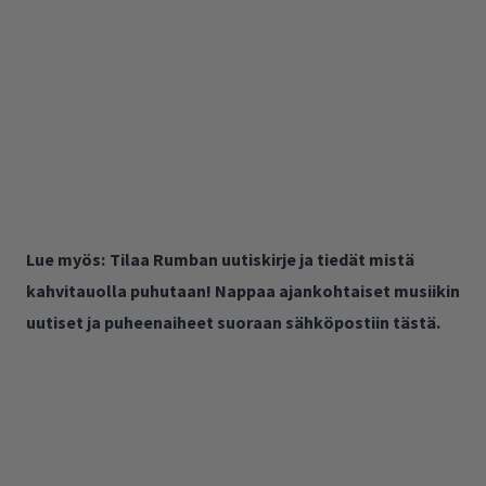
Lue myös:
Tilaa Rumban uutiskirje ja tiedät mistä
kahvitauolla puhutaan! Nappaa ajankohtaiset musiikin
uutiset ja puheenaiheet suoraan sähköpostiin tästä.