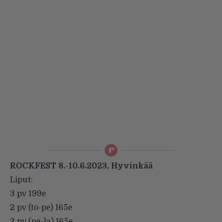
ROCKFEST 8.-10.6.2023, Hyvinkää
Liput:
3 pv 199e
2 pv (to-pe) 165e
2 pv (pe-la) 165e