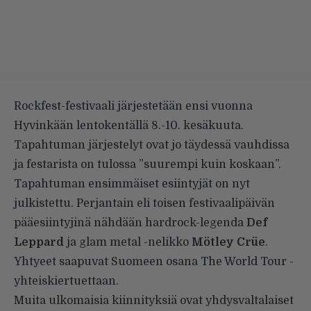
Rockfest-festivaali järjestetään ensi vuonna
Hyvinkään lentokentällä 8.-10. kesäkuuta.
Tapahtuman järjestelyt ovat jo täydessä vauhdissa
ja festarista on tulossa ”suurempi kuin koskaan”.
Tapahtuman ensimmäiset esiintyjät on nyt
julkistettu. Perjantain eli toisen festivaalipäivän
pääesiintyjinä nähdään hardrock-legenda
Def
Leppard
ja glam metal -nelikko
Mötley Crüe
.
Yhtyeet saapuvat Suomeen osana The World Tour -
yhteiskiertuettaan.
Muita ulkomaisia kiinnityksiä ovat yhdysvaltalaiset