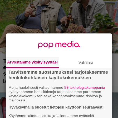
Tänään tv:ssä: Koskettava kotimainen
Arvostamme yksityisyyttäsi
Valintasi
elokuva vuodelta 2020 – ”Tehty isolla
sydämellä”
Tarvitsemme suostumuksesi tarjotaksemme
henkilökohtaisen käyttökokemuksen
Me ja huolellisesti valitsemamme
89 teknologiakumppania
hyödynnämme henkilötietoja tarjotaksemme paremman
käyttäjäkokemuksen sekä kohdentaaksemme sisältöä ja
mainoksia.
Hyväksymällä suostut tietojesi käyttöön seuraavasti
Käytämme laitetunnisteita ja tallennamme evästeitä