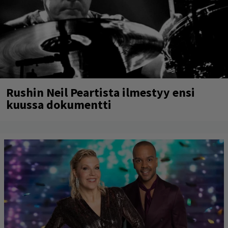
Rushin Neil Peartista ilmestyy ensi
kuussa dokumentti